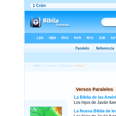
Biblia
>
1 Crónicas
>
Capítulo 1
> Verso 7
Versos Paralelos
La Biblia de las Amér
Los hijos de Javán
fue
La Nueva Biblia de l