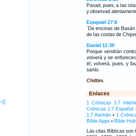
Pasad, pues, a las isl
y observad atentamente
Ezequiel 27:6
`De encinas de Basán 
de las costas de Chipre
Daniel 11:30
Porque vendrán contra
volverá y se enfurecer
él; volverá, pues, y 
santo.
Chittim.
Enlaces
1 Crónicas 1:7 Interli
Crónicas 1:7 Español
1:7 Alemán
•
1 Crónic
Bible Apps
•
Bible Hub
Las citas Bíblicas son