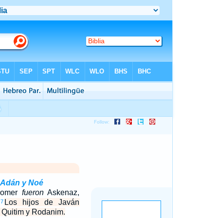
 Adán y Noé
 Gomer
fueron
Askenaz,
.
Los hijos de Javán
7
, Quitim y Rodanim.