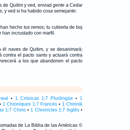
as de Quitim y ved, enviad
gente
a Cedar
, y ved si ha habido
cosa
semejante:
han hecho tus remos; tu cubierta de boj
 han incrustado con marfil.
 él naves de Quitim, y se desanimará;
á contra el pacto santo y actuará contra
favorecerá a los que abandonen el pacto
neal
•
1 Crónicas 1:7 Plurilingüe
•
1
•
1 Chroniques 1:7 Francés
•
1 Chronik
as 1:7 Chino
•
1 Chronicles 1:7 Inglés
•
 tomadas de La Biblia de las Américas ©