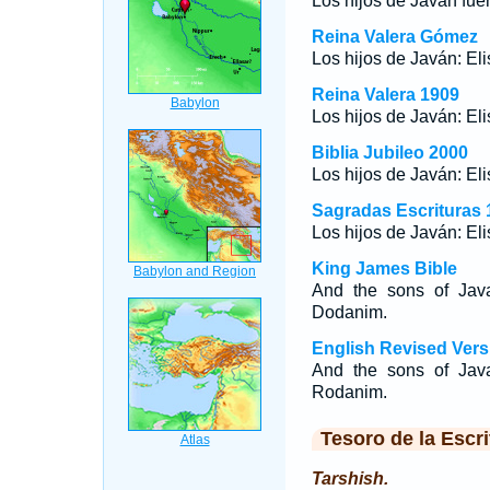
Los hijos de Javán fuer
Reina Valera Gómez
Los hijos de Javán: Eli
Reina Valera 1909
Los hijos de Javán: Eli
Biblia Jubileo 2000
Los hijos de Javán: Eli
Sagradas Escrituras 
Los hijos de Javán: Eli
King James Bible
And the sons of Java
Dodanim.
English Revised Vers
And the sons of Java
Rodanim.
Tesoro de la Escri
Tarshish.