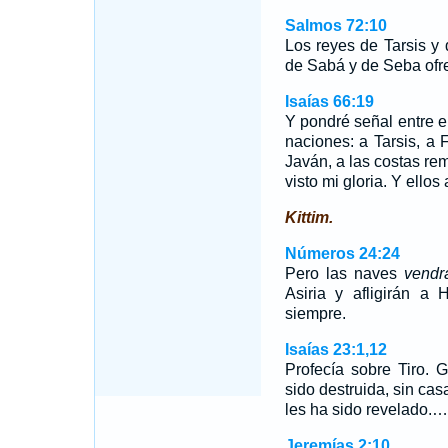
Salmos 72:10
Los reyes de Tarsis y d
de Sabá y de Seba ofre
Isaías 66:19
Y pondré señal entre el
naciones: a Tarsis, a 
Javán, a las costas re
visto mi gloria. Y ellos
Kittim.
Números 24:24
Pero las naves
vendr
Asiria y afligirán a
siempre.
Isaías 23:1,12
Profecía sobre Tiro. 
sido destruida, sin ca
les ha sido revelado.…
Jeremías 2:10