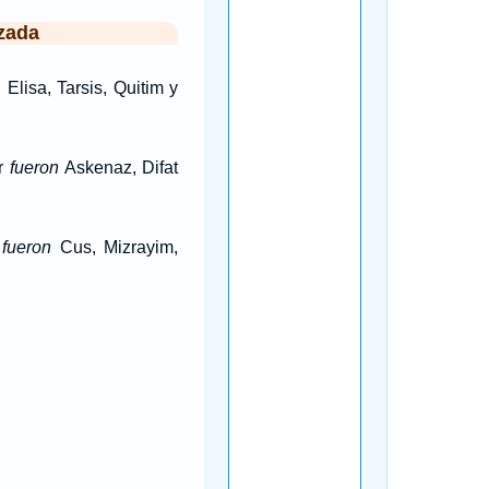
zada
 Elisa, Tarsis, Quitim y
er
fueron
Askenaz, Difat
m
fueron
Cus, Mizrayim,