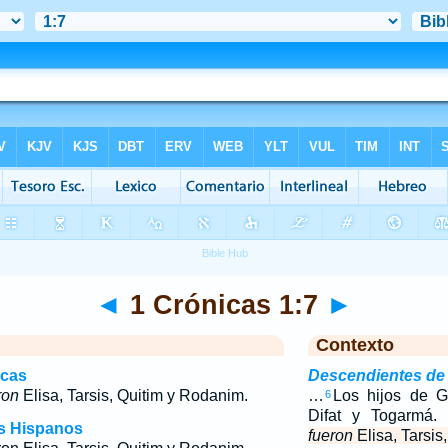
◄
1 Crónicas 1:7
►
Contexto
icas
Descendientes de
ron
Elisa, Tarsis, Quitim y Rodanim.
…
Los hijos de
6
Difat y Togarmá
os Hispanos
fueron
Elisa, Tarsis