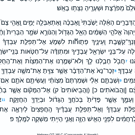
לִַ֙ם֙ מְפֹרָ֔צֶת וּשְׁעָרֶ֖יהָ נִצְּת֥וּ בָאֵֽשׁ׃
ְּבָרִ֣ים הָאֵ֗לֶּה יָשַׁ֙בְתִּי֙ וָֽאֶבְכֶּ֔ה וָאֶתְאַבְּלָ֖ה יָמִ֑ים וָֽאֱהִ֥י צָם֙ ו
 יְהוָה֙ אֱלֹהֵ֣י הַשָּׁמַ֔יִם הָאֵ֥ל הַגָּדֹ֖ול וְהַנֹּורָ֑א שֹׁמֵ֤ר הַבְּרִית֙ וָחֶ
נְךָֽ־קַשֶּׁ֣בֶת וְֽעֵינֶ֪יךָ פְתֻוּחֹ֟ות לִשְׁמֹ֣עַ אֶל־תְּפִלַּ֣ת עַבְדְּךָ֡ 
ַ֔יְלָה עַל־בְּנֵ֥י יִשְׂרָאֵ֖ל עֲבָדֶ֑יךָ וּמִתְוַדֶּ֗ה עַל־חַטֹּ֤אות בְּנֵֽי־יִשְׂ
וּ׃
חֲבֹ֖ל חָבַ֣לְנוּ לָ֑ךְ וְלֹא־שָׁמַ֣רְנוּ אֶת־הַמִּצְוֹ֗ת וְאֶת־הַֽחֻקִ
7
ַבְדֶּֽךָ׃
זְכָר־נָא֙ אֶת־הַדָּבָ֔ר אֲשֶׁ֥ר צִוִּ֛יתָ אֶת־מֹשֶׁ֥ה עַבְדְּךָ֖
8
ִּֽים׃
וְשַׁבְתֶּ֣ם אֵלַ֔י וּשְׁמַרְתֶּם֙ מִצְוֹתַ֔י וַעֲשִׂיתֶ֖ם אֹתָ֑ם אִם־יִ
9
ְּצֵ֔ם [וַהֲבֹואֹתִים כ] (וַהֲבִֽיאֹותִים֙ ק) אֶל־הַמָּקֹ֔ום אֲשֶׁ֣ר בָּחַ֔רְ
עַמֶּ֑ךָ אֲשֶׁ֤ר פָּדִ֙יתָ֙ בְּכֹחֲךָ֣ הַגָּדֹ֔ול וּבְיָדְךָ֖ הַחֲזָקָֽה׃
א
11
פִלַּ֨ת עַבְדְּךָ֜ וְאֶל־תְּפִלַּ֣ת עֲבָדֶ֗יךָ הַֽחֲפֵצִים֙ לְיִרְאָ֣ה אֶת־ש
 לְרַחֲמִ֔ים לִפְנֵ֖י הָאִ֣ישׁ הַזֶּ֑ה וַאֲנִ֛י הָיִ֥יתִי מַשְׁקֶ֖ה לַמֶּֽלֶךְ׃ פ
Hebrew OT: WLC (Consonants & Vowels)