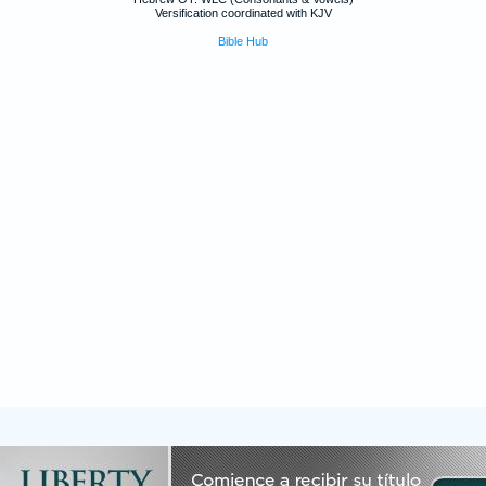
Versification coordinated with KJV
Bible Hub