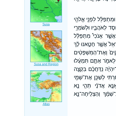
ּמִתְפַּלֵּ֔ל לִפְנֵ֖י אֱלֹהֵ֥י
֔סֶד לְאֹהֲבָ֖יו וּלְשֹׁמְרֵ֥י
אֲשֶׁ֣ר אָנֹכִי֩ מִתְפַּלֵּ֨ל
רָאֵל֙ אֲשֶׁ֣ר חָטָ֣אנוּ לָ֔ךְ
ּים֙ וְאֶת־הַמִּשְׁפָּטִ֔ים
 לֵאמֹ֑ר אַתֶּ֣ם תִּמְעָ֔לוּ
הְיֶ֨ה נִֽדַּחֲכֶ֜ם בִּקְצֵ֤ה
תִּי לְשַׁכֵּ֥ן אֶת־שְׁמִ֖י
ָנָּ֣א אֲדֹנָ֗י תְּהִ֣י נָ֣א
ְׁמֶ֔ךָ וְהַצְלִֽיחָה־נָּ֤א