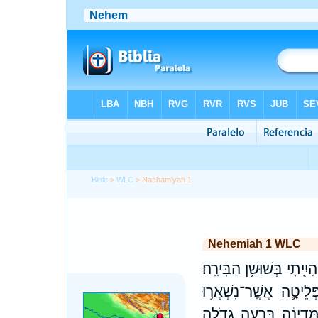
Bible
>
WLC
> Nacham'yah 1
Nehemiah 1 WLC
ִ֖יתִי בְּשׁוּשַׁ֥ן הַבִּירָֽה׃
לֵיטָ֛ה אֲשֶֽׁר־נִשְׁאֲר֥וּ
ּמְּדִינָ֔ה בְּרָעָ֥ה גְדֹלָ֖ה