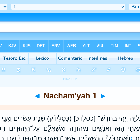
◄
Nacham'yah 1
►
לְיָ֑ה וַיְהִ֤י בְחֹֽדֶשׁ־ [כִּסְלֵו כ] (כִּסְלֵיו֙ ק) שְׁנַ֣ת עֶשְׂרִ֔ים וַאֲנִ֥י הָי
ֵאַחַ֛י ה֥וּא וַאֲנָשִׁ֖ים מִֽיהוּדָ֑ה וָאֶשְׁאָלֵ֞ם עַל־הַיְּהוּדִ֧ים הַפְּ
ֽם׃
וַיֹּאמְרוּ֮ לִי֒ הַֽנִּשְׁאָרִ֞ים אֲשֶֽׁר־נִשְׁאֲר֤וּ מִן־הַשְּׁבִי֙ שָׁ֣ם בַ
3