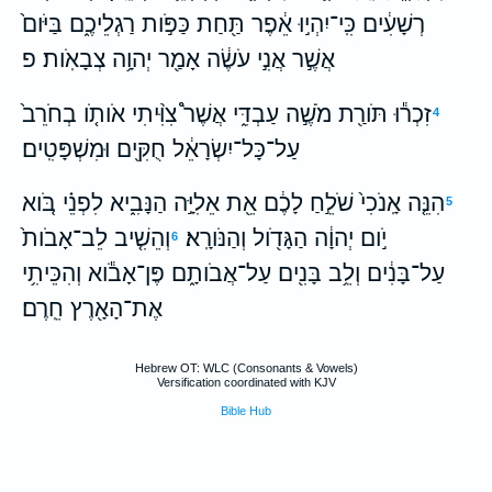
רְשָׁעִ֔ים כִּֽי־יִהְי֣וּ אֵ֔פֶר תַּ֖חַת כַּפֹּ֣ות רַגְלֵיכֶ֑ם בַּיֹּום֙
אֲשֶׁ֣ר אֲנִ֣י עֹשֶׂ֔ה אָמַ֖ר יְהוָ֥ה צְבָאֹֽות׃ פ
זִכְר֕וּ תֹּורַ֖ת מֹשֶׁ֣ה עַבְדִּ֑י אֲשֶׁר֩ צִוִּ֨יתִי אֹותֹ֤ו בְחֹרֵב֙
4
עַל־כָּל־יִשְׂרָאֵ֔ל חֻקִּ֖ים וּמִשְׁפָּטִֽים׃
הִנֵּ֤ה אָֽנֹכִי֙ שֹׁלֵ֣חַ לָכֶ֔ם אֵ֖ת אֵלִיָּ֣ה הַנָּבִ֑יא לִפְנֵ֗י בֹּ֚וא
5
יֹ֣ום יְהוָ֔ה הַגָּדֹ֖ול וְהַנֹּורָֽא׃
וְהֵשִׁ֤יב לֵב־אָבֹות֙
6
עַל־בָּנִ֔ים וְלֵ֥ב בָּנִ֖ים עַל־אֲבֹותָ֑ם פֶּן־אָבֹ֕וא וְהִכֵּיתִ֥י
אֶת־הָאָ֖רֶץ חֵֽרֶם׃
Hebrew OT: WLC (Consonants & Vowels)
Versification coordinated with KJV
Bible Hub