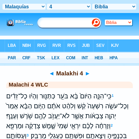
Bible
>
WLC
> Malakhi 4
◄
Malakhi 4
►
Malachi 4 WLC
כִּֽי־הִנֵּ֤ה הַיֹּום֙ בָּ֔א בֹּעֵ֖ר כַּתַּנּ֑וּר וְהָי֨וּ כָל־זֵדִ֜ים
1
וְכָל־עֹשֵׂ֤ה רִשְׁעָה֙ קַ֔שׁ וְלִהַ֨ט אֹתָ֜ם הַיֹּ֣ום הַבָּ֗א אָמַר֙
יְהוָ֣ה צְבָאֹ֔ות אֲשֶׁ֛ר לֹא־יַעֲזֹ֥ב לָהֶ֖ם שֹׁ֥רֶשׁ וְעָנָֽף׃
וְזָרְחָ֨ה לָכֶ֜ם יִרְאֵ֤י שְׁמִי֙ שֶׁ֣מֶשׁ צְדָקָ֔ה וּמַרְפֵּ֖א
2
בִּכְנָפֶ֑יהָ וִֽיצָאתֶ֥ם וּפִשְׁתֶּ֖ם כְּעֶגְלֵ֥י מַרְבֵּֽק׃
וְעַסֹּותֶ֣ם
3