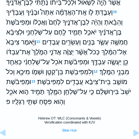
אֲשֶׁ֨ר הָיָ֤ה לְשָׁאוּל֙ וּלְכָל־בֵּיתֹ֔ו נָתַ֖תִּי לְבֶן־אֲדֹנֶֽיךָ׃
וְעָבַ֣דְתָּ לֹּ֣ו אֶֽת־הָאֲדָמָ֡ה אַתָּה֩ וּבָנֶ֨יךָ וַעֲבָדֶ֜יךָ
10
וְהֵבֵ֗אתָ וְהָיָ֨ה לְבֶן־אֲדֹנֶ֤יךָ לֶּ֙חֶם֙ וַאֲכָלֹ֔ו וּמְפִיבֹ֙שֶׁת֙
בֶּן־אֲדֹנֶ֔יךָ יֹאכַ֥ל תָּמִ֛יד לֶ֖חֶם עַל־שֻׁלְחָנִ֑י וּלְצִיבָ֗א
חֲמִשָּׁ֥ה עָשָׂ֛ר בָּנִ֖ים וְעֶשְׂרִ֥ים עֲבָדִֽים׃
וַיֹּ֤אמֶר צִיבָא֙
11
אֶל־הַמֶּ֔לֶךְ כְּכֹל֩ אֲשֶׁ֨ר יְצַוֶּ֜ה אֲדֹנִ֤י הַמֶּ֙לֶךְ֙ אֶת־עַבְדֹּ֔ו
כֵּ֖ן יַעֲשֶׂ֣ה עַבְדֶּ֑ךָ וּמְפִיבֹ֗שֶׁת אֹכֵל֙ עַל־שֻׁלְחָנִ֔י כְּאַחַ֖ד
מִבְּנֵ֥י הַמֶּֽלֶךְ׃
וְלִמְפִיבֹ֥שֶׁת בֵּן־קָטָ֖ן וּשְׁמֹ֣ו מִיכָ֑א וְכֹל֙
12
מֹושַׁ֣ב בֵּית־צִיבָ֔א עֲבָדִ֖ים לִמְפִיבֹֽשֶׁת׃
וּמְפִיבֹ֗שֶׁת
13
יֹשֵׁב֙ בִּיר֣וּשָׁלִַ֔ם כִּ֣י עַל־שֻׁלְחַ֥ן הַמֶּ֛לֶךְ תָּמִ֖יד ה֣וּא אֹכֵ֑ל
וְה֥וּא פִּסֵּ֖חַ שְׁתֵּ֥י רַגְלָֽיו׃ פ
Hebrew OT: WLC (Consonants & Vowels)
Versification coordinated with KJV
Bible Hub