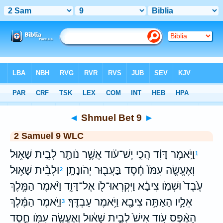
Bible
>
WLC
> Shmuel Bet 9
◄
Shmuel Bet 9
►
2 Samuel 9 WLC
וַיֹּ֣אמֶר דָּוִ֔ד הֲכִ֣י יֶשׁ־עֹ֔וד אֲשֶׁ֥ר נֹותַ֖ר לְבֵ֣ית שָׁא֑וּל
1
וְאֶעֱשֶׂ֤ה עִמֹּו֙ חֶ֔סֶד בַּעֲב֖וּר יְהֹונָתָֽן׃
וּלְבֵ֨ית שָׁא֥וּל
2
עֶ֙בֶד֙ וּשְׁמֹ֣ו צִיבָ֔א וַיִּקְרְאוּ־לֹ֖ו אֶל־דָּוִ֑ד וַיֹּ֨אמֶר הַמֶּ֧לֶךְ
אֵלָ֛יו הַאַתָּ֥ה צִיבָ֖א וַיֹּ֥אמֶר עַבְדֶּֽךָ׃
וַיֹּ֣אמֶר הַמֶּ֗לֶךְ
3
הַאֶ֨פֶס עֹ֥וד אִישׁ֙ לְבֵ֣ית שָׁא֔וּל וְאֶעֱשֶׂ֥ה עִמֹּ֖ו חֶ֣סֶד