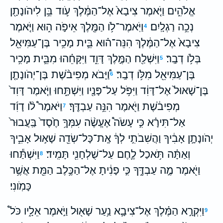
אֱלֹהִ֑ים וַיֹּ֤אמֶר צִיבָא֙ אֶל־הַמֶּ֔לֶךְ עֹ֛וד בֵּ֥ן לִיהֹונָתָ֖ן
נְכֵ֥ה רַגְלָֽיִם׃
וַיֹּֽאמֶר־לֹ֥ו הַמֶּ֖לֶךְ אֵיפֹ֣ה ה֑וּא וַיֹּ֤אמֶר
4
צִיבָא֙ אֶל־הַמֶּ֔לֶךְ הִנֵּה־ה֗וּא בֵּ֛ית מָכִ֥יר בֶּן־עַמִּיאֵ֖ל
בְּלֹ֥ו דְבָֽר׃
וַיִּשְׁלַ֖ח הַמֶּ֣לֶךְ דָּוִ֑ד וַיִּקָּחֵ֗הוּ מִבֵּ֛ית מָכִ֥יר
5
בֶּן־עַמִּיאֵ֖ל מִלֹּ֥ו דְבָֽר׃
וַ֠יָּבֹא מְפִיבֹ֨שֶׁת בֶּן־יְהֹונָתָ֤ן
6
בֶּן־שָׁאוּל֙ אֶל־דָּוִ֔ד וַיִּפֹּ֥ל עַל־פָּנָ֖יו וַיִּשְׁתָּ֑חוּ וַיֹּ֤אמֶר דָּוִד֙
מְפִיבֹ֔שֶׁת וַיֹּ֖אמֶר הִנֵּ֥ה עַבְדֶּֽךָ׃
וַיֹּאמֶר֩ לֹ֨ו דָוִ֜ד
7
אַל־תִּירָ֗א כִּ֣י עָשֹׂה֩ אֶעֱשֶׂ֨ה עִמְּךָ֥ חֶ֙סֶד֙ בַּֽעֲבוּר֙
יְהֹונָתָ֣ן אָבִ֔יךָ וַהֲשִׁבֹתִ֣י לְךָ֔ אֶֽת־כָּל־שְׂדֵ֖ה שָׁא֣וּל אָבִ֑יךָ
וְאַתָּ֗ה תֹּ֥אכַל לֶ֛חֶם עַל־שֻׁלְחָנִ֖י תָּמִֽיד׃
וַיִּשְׁתַּ֕חוּ
8
וַיֹּ֖אמֶר מֶ֣ה עַבְדֶּ֑ךָ כִּ֣י פָנִ֔יתָ אֶל־הַכֶּ֥לֶב הַמֵּ֖ת אֲשֶׁ֥ר
כָּמֹֽונִי׃
וַיִּקְרָ֣א הַמֶּ֗לֶךְ אֶל־צִיבָ֛א נַ֥עַר שָׁא֖וּל וַיֹּ֣אמֶר אֵלָ֑יו כֹּל֩
9