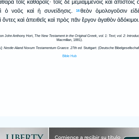
θαρὰ τοῖς καθαροῖς· τοῖς δὲ μεμιαμμένοις καὶ ἀπίστοις
ὶ ὁ νοῦς καὶ ἡ συνείδησις.
θεὸν ὁμολογοῦσιν εἰδέ
16
 ὄντες καὶ ἀπειθεῖς καὶ πρὸς πᾶν ἔργον ἀγαθὸν ἀδόκιμοι
on John Anthony Hort,
The New Testament in the Original Greek, vol. 1: Text; vol. 2: Introdu
Macmillan, 1881).
s]:
Nestle-Aland Novum Testamentum Graece. 27th ed.
Stuttgart: (Deutsche Bibelgesellschaf
Bible Hub