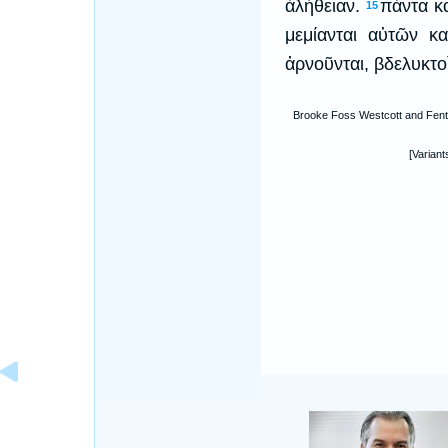
ἀλήθειαν.
πάντα κα
15
μεμίανται αὐτῶν κα
ἀρνοῦνται, βδελυκτοὶ
Brooke Foss Westcott and Fent
[Variant