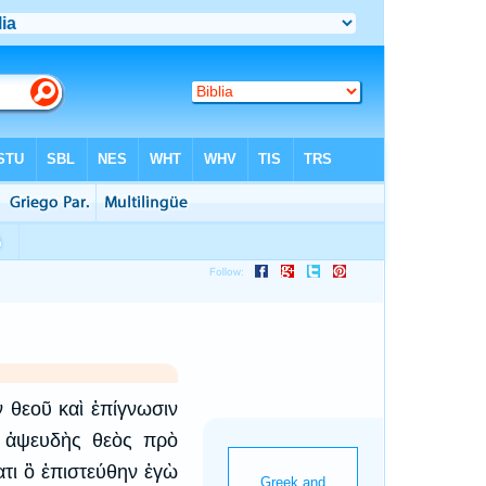
 θεοῦ καὶ ἐπίγνωσιν
 ὁ ἀψευδὴς θεὸς πρὸ
ατι ὃ ἐπιστεύθην ἐγὼ