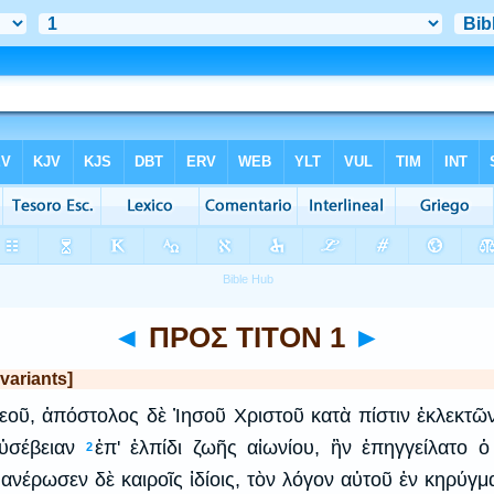
◄
ΠΡΟΣ ΤΙΤΟΝ 1
►
variants]
ῦ, ἀπόστολος δὲ Ἰησοῦ Χριστοῦ κατὰ πίστιν ἐκλεκτῶν
ὐσέβειαν
ἐπ' ἐλπίδι ζωῆς αἰωνίου, ἣν ἐπηγγείλατο
2
ανέρωσεν δὲ καιροῖς ἰδίοις, τὸν λόγον αὐτοῦ ἐν κηρύγμ