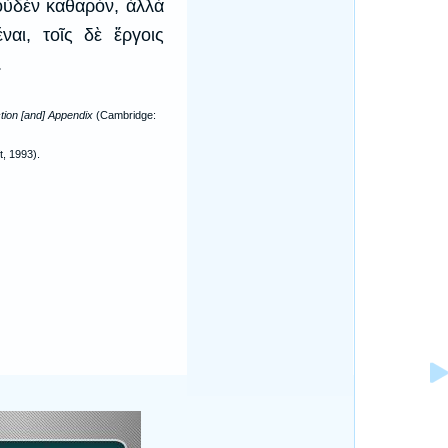
 οὐδὲν καθαρόν, ἀλλὰ
ναι, τοῖς δὲ ἔργοις
.
ction [and] Appendix
(Cambridge:
t, 1993).