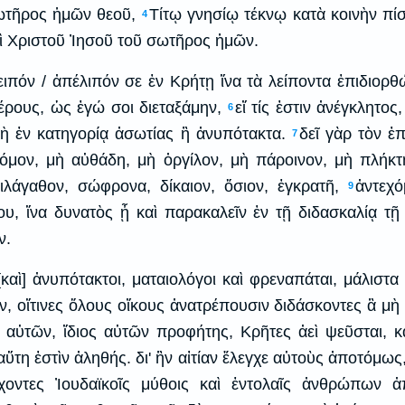
σωτῆρος ἡμῶν θεοῦ,
Τίτῳ γνησίῳ τέκνῳ κατὰ κοινὴν πίστ
4
ὶ Χριστοῦ Ἰησοῦ τοῦ σωτῆρος ἡμῶν.
ειπόν / ἀπέλιπόν σε ἐν Κρήτῃ ἵνα τὰ λείποντα ἐπιδιορθ
έρους, ὡς ἐγώ σοι διεταξάμην,
εἴ τίς ἐστιν ἀνέγκλητος
6
μὴ ἐν κατηγορίᾳ ἀσωτίας ἢ ἀνυπότακτα.
δεῖ γὰρ τὸν ἐ
7
νόμον, μὴ αὐθάδη, μὴ ὀργίλον, μὴ πάροινον, μὴ πλήκτ
ιλάγαθον, σώφρονα, δίκαιον, ὅσιον, ἐγκρατῆ,
ἀντεχό
9
ου, ἵνα δυνατὸς ᾖ καὶ παρακαλεῖν ἐν τῇ διδασκαλίᾳ τῇ 
ν.
[καὶ] ἀνυπότακτοι, ματαιολόγοι καὶ φρεναπάται, μάλιστα 
ιν, οἵτινες ὅλους οἴκους ἀνατρέπουσιν διδάσκοντες ἃ μὴ
ἐξ αὐτῶν, ἴδιος αὐτῶν προφήτης, Κρῆτες ἀεὶ ψεῦσται, κ
αὕτη ἐστὶν ἀληθής. δι' ἣν αἰτίαν ἔλεγχε αὐτοὺς ἀποτόμως,
οντες Ἰουδαϊκοῖς μύθοις καὶ ἐντολαῖς ἀνθρώπων 