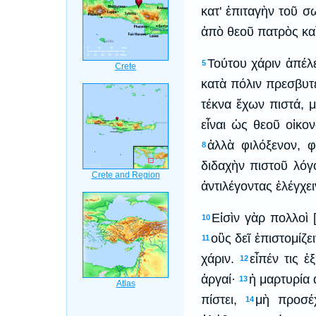
κατ' ἐπιταγὴν τοῦ 
ἀπὸ θεοῦ πατρὸς κα
Τούτου χάριν ἀπέλ
5
κατὰ πόλιν πρεσβυτ
τέκνα ἔχων πιστά, 
εἶναι ὡς θεοῦ οἰκο
ἀλλὰ φιλόξενον, φ
8
διδαχὴν πιστοῦ λόγ
ἀντιλέγοντας ἐλέγχει
Εἰσὶν γὰρ πολλοὶ 
10
οὓς δεῖ ἐπιστομίζε
11
χάριν.
εἶπέν τις 
12
ἀργαί·
ἡ μαρτυρία 
13
πίστει,
μὴ προσέχ
14