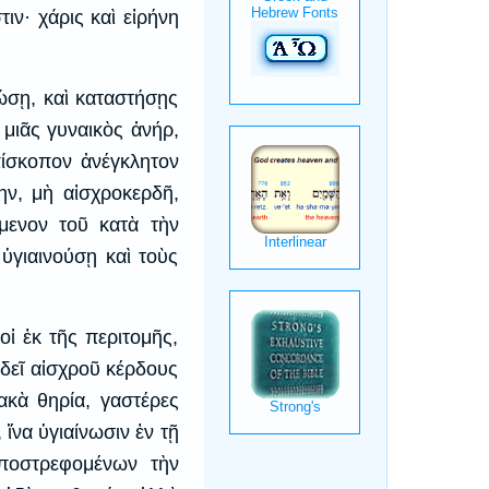
ιν· χάρις καὶ εἰρήνη
ώσῃ, καὶ καταστήσῃς
, μιᾶς γυναικὸς ἀνήρ,
πίσκοπον ἀνέγκλητον
ην, μὴ αἰσχροκερδῆ,
μενον τοῦ κατὰ τὴν
ὑγιαινούσῃ καὶ τοὺς
οἱ ἐκ τῆς περιτομῆς,
 δεῖ αἰσχροῦ κέρδους
ακὰ θηρία, γαστέρες
 ἵνα ὑγιαίνωσιν ἐν τῇ
ἀποστρεφομένων τὴν