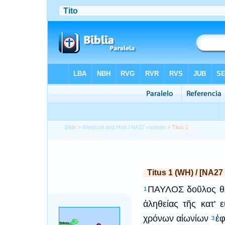
Bible
>
Westcott and Hort / NA27 variants
> Titus 1
Titus 1 (WH) / [NA27 
ΠΑΥΛΟΣ δοῦλος θεο
1
ἀληθείας τῆς κατ' ε
χρόνων αἰωνίων
ἐφ
3