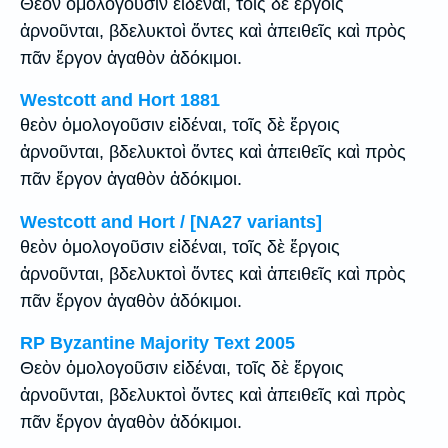
Θεὸν ὁμολογοῦσιν εἰδέναι, τοῖς δὲ ἔργοις
ἀρνοῦνται, βδελυκτοὶ ὄντες καὶ ἀπειθεῖς καὶ πρὸς
πᾶν ἔργον ἀγαθὸν ἀδόκιμοι.
Westcott and Hort 1881
θεὸν ὁμολογοῦσιν εἰδέναι, τοῖς δὲ ἔργοις
ἀρνοῦνται, βδελυκτοὶ ὄντες καὶ ἀπειθεῖς καὶ πρὸς
πᾶν ἔργον ἀγαθὸν ἀδόκιμοι.
Westcott and Hort / [NA27 variants]
θεὸν ὁμολογοῦσιν εἰδέναι, τοῖς δὲ ἔργοις
ἀρνοῦνται, βδελυκτοὶ ὄντες καὶ ἀπειθεῖς καὶ πρὸς
πᾶν ἔργον ἀγαθὸν ἀδόκιμοι.
RP Byzantine Majority Text 2005
Θεὸν ὁμολογοῦσιν εἰδέναι, τοῖς δὲ ἔργοις
ἀρνοῦνται, βδελυκτοὶ ὄντες καὶ ἀπειθεῖς καὶ πρὸς
πᾶν ἔργον ἀγαθὸν ἀδόκιμοι.