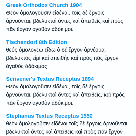
Greek Orthodox Church 1904
Θεὸν ὁμολογοῦσιν εἰδέναι, τοῖς δὲ ἔργοις
ἀρνοῦνται, βδελυκτοὶ ὄντες καὶ ἀπειθεῖς καὶ πρὸς
πᾶν ἔργον ἀγαθὸν ἀδόκιμοι.
Tischendorf 8th Edition
θεός ὁμολογέω εἴδω ὁ δέ ἔργον ἀρνέομαι
βδελυκτός εἰμί καί ἀπειθής καί πρός πᾶς ἔργον
ἀγαθός ἀδόκιμος
Scrivener's Textus Receptus 1894
Θεὸν ὁμολογοῦσιν εἰδέναι, τοῖς δὲ ἔργοις
ἀρνοῦνται, βδελυκτοὶ ὄντες καὶ ἀπειθεῖς, καὶ πρὸς
πᾶν ἔργον ἀγαθὸν ἀδόκιμοι.
Stephanus Textus Receptus 1550
θεὸν ὁμολογοῦσιν εἰδέναι τοῖς δὲ ἔργοις ἀρνοῦνται
βδελυκτοὶ ὄντες καὶ ἀπειθεῖς καὶ πρὸς πᾶν ἔργον