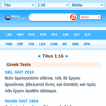
Bible
>
Greek
> Titus 1:16
◄
Titus 1:16
►
Greek Texts
SBL GNT 2010
θεὸν ὁμολογοῦσιν εἰδέναι, τοῖς δὲ ἔργοις
ἀρνοῦνται, βδελυκτοὶ ὄντες καὶ ἀπειθεῖς καὶ πρὸς
πᾶν ἔργον ἀγαθὸν ἀδόκιμοι.
Nestle GNT 1904