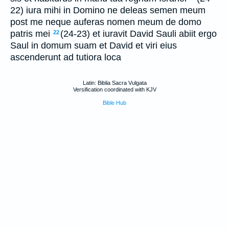
22) iura mihi in Domino ne deleas semen meum
post me neque auferas nomen meum de domo
patris mei
(24-23) et iuravit David Sauli abiit ergo
22
Saul in domum suam et David et viri eius
ascenderunt ad tutiora loca
Latin: Biblia Sacra Vulgata
Versification coordinated with KJV
Bible Hub