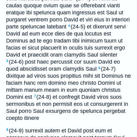
caulas quoque ovium quae se offerebant vianti
eratque ibi spelunca quam ingressus est Saul ut
purgaret ventrem porro David et viri eius in interiori
parte speluncae latebant
(24-5) et dixerunt servi
4
David ad eum ecce dies de qua locutus est
Dominus ad te ego tradam tibi inimicum tuum ut
facias ei sicut placuerit in oculis tuis surrexit ergo
David et praecidit oram clamydis Saul silenter
(24-6) post haec percussit cor suum David eo
5
quod abscidisset oram clamydis Saul
(24-7)
6
dixitque ad viros suos propitius mihi sit Dominus ne
faciam hanc rem domino meo christo Domini ut
mittam manum meam in eum quoniam christus
Domini est
(24-8) et confregit David viros suos
7
sermonibus et non permisit eos ut consurgerent in
Saul porro Saul exsurgens de spelunca pergebat
coepto itinere
(24-9) surrexit autem et David post eum et
8