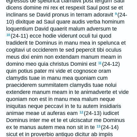
egressus de spelunca clamavit post tergum Saul
dicens domine mi rex et respexit Saul post se et
inclinans se David pronus in terram adoravit
(24-
9
10) dixitque ad Saul quare audis verba hominum
loquentium David quaerit malum adversum te
(24-11) ecce hodie viderunt oculi tui quod
10
tradiderit te Dominus in manu mea in spelunca et
cogitavi ut occiderem te sed pepercit tibi oculus
meus dixi enim non extendam manum meam in
domino meo quia christus Domini est
(24-12)
11
quin potius pater mi vide et cognosce oram
clamydis tuae in manu mea quoniam cum
praeciderem summitatem clamydis tuae nolui
extendere manum meam in te animadverte et vide
quoniam non est in manu mea malum neque
iniquitas neque peccavi in te tu autem insidiaris
animae meae ut auferas eam
(24-13) iudicet
12
Dominus inter me et te et ulciscatur me Dominus
ex te manus autem mea non sit in te
(24-14)
13
sicut et in proverbio antiquo dicitur ab impiis