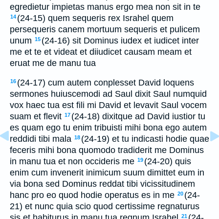
egredietur impietas manus ergo mea non sit in te
(24-15) quem sequeris rex Israhel quem
14
persequeris canem mortuum sequeris et pulicem
unum
(24-16) sit Dominus iudex et iudicet inter
15
me et te et videat et diiudicet causam meam et
eruat me de manu tua
(24-17) cum autem conplesset David loquens
16
sermones huiuscemodi ad Saul dixit Saul numquid
vox haec tua est fili mi David et levavit Saul vocem
suam et flevit
(24-18) dixitque ad David iustior tu
17
es quam ego tu enim tribuisti mihi bona ego autem
reddidi tibi mala
(24-19) et tu indicasti hodie quae
18
feceris mihi bona quomodo tradiderit me Dominus
in manu tua et non occideris me
(24-20) quis
19
enim cum invenerit inimicum suum dimittet eum in
via bona sed Dominus reddat tibi vicissitudinem
hanc pro eo quod hodie operatus es in me
(24-
20
21) et nunc quia scio quod certissime regnaturus
sis et habiturus in manu tua regnum Israhel
(24-
21