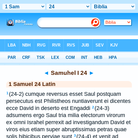
Bible
>
Latin
> Samuhel I 24
◄
Samuhel I 24
►
1 Samuel 24 Latin
(24-2) cumque reversus esset Saul postquam
1
persecutus est Philistheos nuntiaverunt ei dicentes
ecce David in deserto est Engaddi
(24-3)
2
adsumens ergo Saul tria milia electorum virorum
ex omni Israhel perrexit ad investigandum David et
viros eius etiam super abruptissimas petras quae
solis hibicibus perviae sunt
(24-4) et venit ad
3