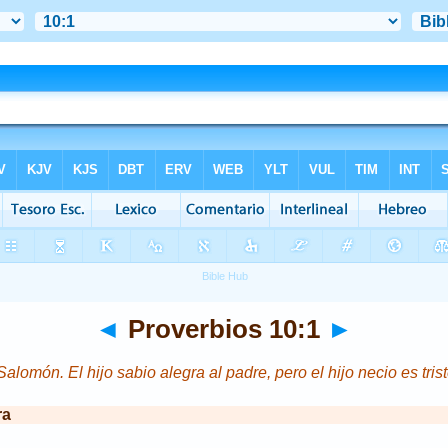
EN" "http://www.w3.org/TR/xhtml1/DTD/xhtml1-transitional.dt
◄
Proverbios 10:1
►
alomón. El hijo sabio alegra al padre, pero el hijo necio es tri
ra