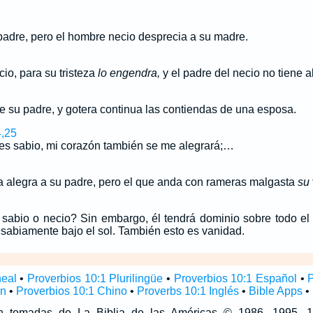
 padre, pero el hombre necio desprecia a su madre.
io, para su tristeza
lo engendra,
y el padre del necio no tiene 
de su padre, y gotera continua las contiendas de una esposa.
4,25
n es sabio, mi corazón también se me alegrará;…
a alegra a su padre, pero el que anda con rameras malgasta
su
sabio o necio? Sin embargo, él tendrá dominio sobre todo el 
sabiamente bajo el sol. También esto es vanidad.
neal
•
Proverbios 10:1 Plurilingüe
•
Proverbios 10:1 Español
•
án
•
Proverbios 10:1 Chino
•
Proverbs 10:1 Inglés
•
Bible Apps
•
son tomadas de La Biblia de las Américas © 1986, 1995,