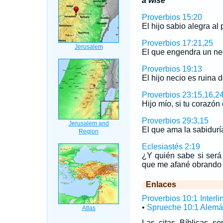
a wise
Proverbios 15:20
El hijo sabio alegra al
Proverbios 17:21,25
El que engendra un nec
Proverbios 19:13
El hijo necio es ruina 
Proverbios 23:15,16,2
Hijo mío, si tu corazó
Proverbios 29:3,15
El que ama la sabidurí
Eclesiastés 2:19
¿Y quién sabe si será 
que me afané obrando 
Enlaces
Proverbios 10:1 Interli
•
Sprueche 10:1 Alem
Las citas Bíblicas 