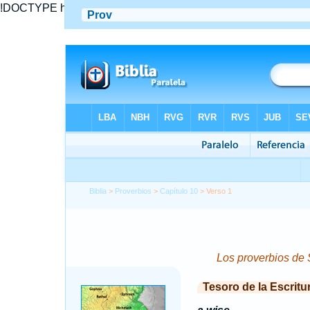
!DOCTYPE html PUBLIC "-//W3C//DTD XHTML 1.0 Transitional//
Biblia
>
Proverbios
>
Capítulo 10
> Verso 1
Los proverbios de S
Tesoro de la Escritu