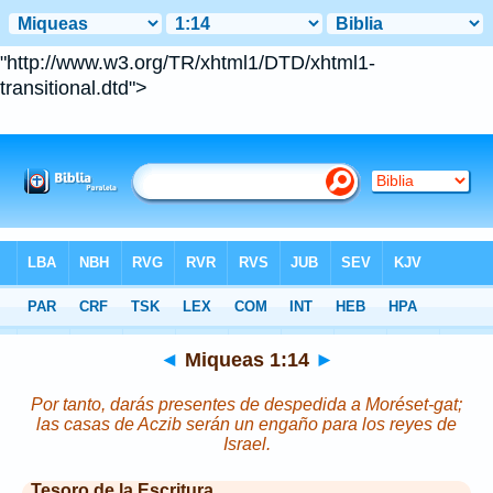
!DOCTYPE html PUBLIC "-//W3C//DTD XHTML 1.0
Transitional//EN"
"http://www.w3.org/TR/xhtml1/DTD/xhtml1-
transitional.dtd">
Biblia
>
Miqueas
>
Capítulo 1
> Verso 14
◄
Miqueas 1:14
►
Por tanto, darás presentes de despedida a Moréset-gat;
las casas de Aczib
serán
un engaño para los reyes de
Israel.
Tesoro de la Escritura