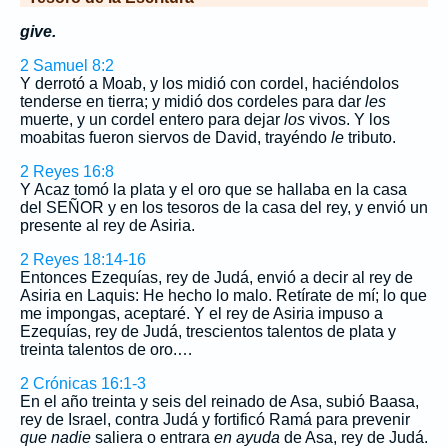
give.
2 Samuel 8:2
Y derrotó a Moab, y los midió con cordel, haciéndolos
tenderse en tierra; y midió dos cordeles para dar
les
muerte, y un cordel entero para dejar
los
vivos. Y los
moabitas fueron siervos de David, trayéndo
le
tributo.
2 Reyes 16:8
Y Acaz tomó la plata y el oro que se hallaba en la casa
del SEÑOR y en los tesoros de la casa del rey, y envió un
presente al rey de Asiria.
2 Reyes 18:14-16
Entonces Ezequías, rey de Judá, envió a decir al rey de
Asiria en Laquis: He hecho lo malo. Retírate de mí; lo que
me impongas, aceptaré. Y el rey de Asiria impuso a
Ezequías, rey de Judá, trescientos talentos de plata y
treinta talentos de oro.…
2 Crónicas 16:1-3
En el año treinta y seis del reinado de Asa, subió Baasa,
rey de Israel, contra Judá y fortificó Ramá para prevenir
que nadie
saliera o entrara
en ayuda
de Asa, rey de Judá.