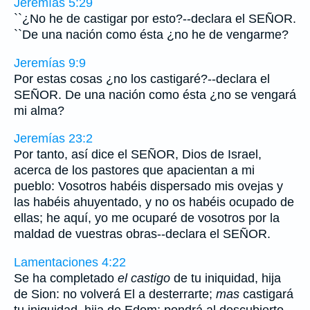
Jeremías 5:29
``¿No he de castigar por esto?--declara el SEÑOR.
``De una nación como ésta ¿no he de vengarme?
Jeremías 9:9
Por estas cosas ¿no los castigaré?--declara el
SEÑOR. De una nación como ésta ¿no se vengará
mi alma?
Jeremías 23:2
Por tanto, así dice el SEÑOR, Dios de Israel,
acerca de los pastores que apacientan a mi
pueblo: Vosotros habéis dispersado mis ovejas y
las habéis ahuyentado, y no os habéis ocupado de
ellas; he aquí, yo me ocuparé de vosotros por la
maldad de vuestras obras--declara el SEÑOR.
Lamentaciones 4:22
Se ha completado
el castigo
de tu iniquidad, hija
de Sion: no volverá El a desterrarte;
mas
castigará
tu iniquidad, hija de Edom; pondrá al descubierto