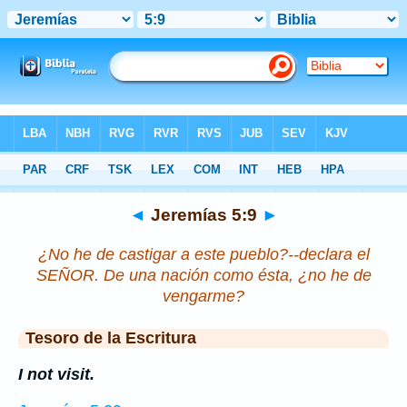
Biblia
>
Jeremías
>
Capítulo 5
> Verso 9
◄
Jeremías 5:9
►
¿No he de castigar a este pueblo?--declara el
SEÑOR. De una nación como ésta, ¿no he de
vengarme?
Tesoro de la Escritura
I not visit.