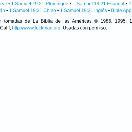
neal
•
1 Samuel 19:21 Plurilingüe
•
1 Samuel 19:21 Español
•
1
mán
•
1 Samuel 19:21 Chino
•
1 Samuel 19:21 Inglés
•
Bible App
son tomadas de La Biblia de las Américas © 1986, 1995,
Calif,
http://www.lockman.org
. Usadas con permiso.