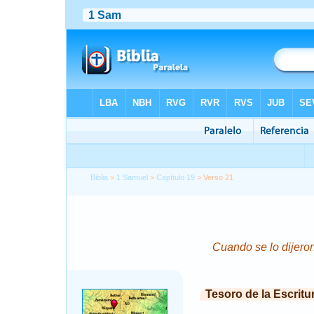
Biblia
>
1 Samuel
>
Capítulo 19
> Verso 21
Cuando se lo dijeron
Tesoro de la Escritu