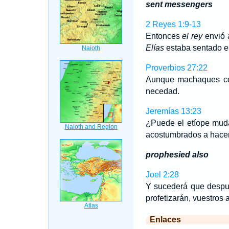
sent messengers
2 Reyes 1:9-13
Entonces
el rey
envió 
Elías
estaba sentado en
Proverbios 27:22
Aunque machaques con
necedad.
Jeremías 13:23
¿Puede el etíope muda
acostumbrados a hacer
prophesied also
Joel 2:28
Y sucederá que después
profetizarán, vuestros
Enlaces