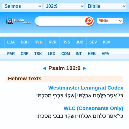
Bible
>
Hebrew
> Psalm 102:9
◄
Psalm 102:9
►
Hebrew Texts
Westminster Leningrad Codex
כִּי־אֵ֭פֶר כַּלֶּ֣חֶם אָכָ֑לְתִּי וְ֝שִׁקֻּוַ֗י בִּבְכִ֥י מָסָֽכְתִּי׃
WLC (Consonants Only)
כי־אפר כלחם אכלתי ושקוי בבכי מסכתי׃