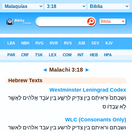
Bible
>
Hebrew
> Malachi 3:18
◄
Malachi 3:18
►
Hebrew Texts
Westminster Leningrad Codex
וְשַׁבְתֶּם֙ וּרְאִיתֶ֔ם בֵּ֥ין צַדִּ֖יק לְרָשָׁ֑ע בֵּ֚ין עֹבֵ֣ד אֱלֹהִ֔ים לַאֲשֶׁ֖ר
לֹ֥א עֲבָדֹֽו׃ ס
WLC (Consonants Only)
ושבתם וראיתם בין צדיק לרשע בין עבד אלהים לאשר