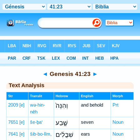
Bible
>
Hebrew
> Genesis 41:23
◄
Genesis 41:23
►
Text Analysis
Str
Translit
Hebrew
English
Morph
2009
[e]
wə-hin-
וְהִנֵּה֙
and behold
Prt
nêh
7651
[e]
še-ḇa‘
שֶׁ֣בַע
seven
Noun
7641
[e]
šib-bo-lîm,
שִׁבֳּלִ֔ים
ears
Noun