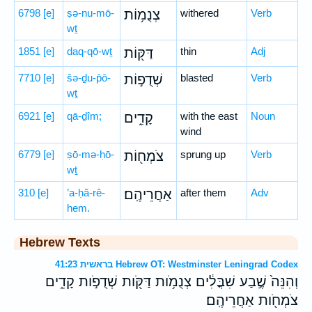
6798
[e]
ṣə-nu-mō-
צְנֻמ֥וֹת
withered
Verb
wṯ
1851
[e]
daq-qō-wṯ
דַּקּ֖וֹת
thin
Adj
7710
[e]
šə-ḏu-p̄ō-
שְׁדֻפ֣וֹת
blasted
Verb
wṯ
6921
[e]
qā-ḏîm;
קָדִ֑ים
with the east
Noun
wind
6779
[e]
ṣō-mə-ḥō-
צֹמְח֖וֹת
sprung up
Verb
wṯ
310
[e]
’a-ḥă-rê-
אַחֲרֵיהֶֽם׃
after them
Adv
hem.
Hebrew Texts
בראשית 41:23 Hebrew OT: Westminster Leningrad Codex
וְהִנֵּה֙ שֶׁ֣בַע שִׁבֳּלִ֔ים צְנֻמֹ֥ות דַּקֹּ֖ות שְׁדֻפֹ֣ות קָדִ֑ים
צֹמְחֹ֖ות אַחֲרֵיהֶֽם׃