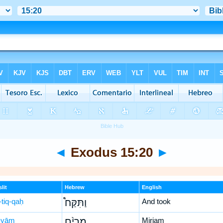
◄
Exodus 15:20
►
lit
Hebrew
English
-tiq-qaḥ
וַתִּקַּח֩
And took
-yām
מִרְיָ֨ם
Miriam