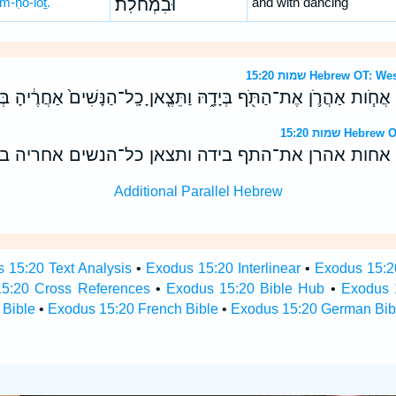
m-ḥō-lōṯ.
וּבִמְחֹלֹֽת׃
and with dancing
שמות 15:20 Hebrew 
ה אֲחֹ֧ות אַהֲרֹ֛ן אֶת־הַתֹּ֖ף בְּיָדָ֑הּ וַתֵּצֶ֤אןָ כָֽל־הַנָּשִׁים֙ אַחֲרֶ֔יהָ בְּ
שמות 15:20 H
אחות אהרן את־התף בידה ותצאן כל־הנשים אחריה ב
Additional Parallel Hebrew
 15:20 Text Analysis
•
Exodus 15:20 Interlinear
•
Exodus 15:20
5:20 Cross References
•
Exodus 15:20 Bible Hub
•
Exodus 1
 Bible
•
Exodus 15:20 French Bible
•
Exodus 15:20 German Bib