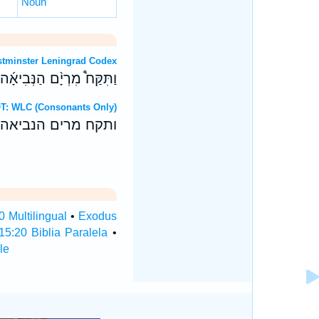
Noun
OT: Westminster Leningrad Codex
וַתִּקַּח֩ מִרְיָ֨ם הַנְּבִיאָ֜
ebrew OT: WLC (Consonants Only)
ותקח מרים הנביאה 
 Multilingual
•
Exodus
5:20 Biblia Paralela
•
le