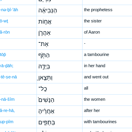
-nə-ḇî-’āh
הַנְּבִיאָ֜ה
the prophetess
ḥō-wṯ
אֲח֧וֹת
the sister
hă-rōn
אַהֲרֹ֛ן
of Aaron
אֶת־
-
tōp̄
הַתֹּ֖ף
a tambourine
yā-ḏāh;
בְּיָדָ֑הּ
in her hand
-tê-ṣe-nā
וַתֵּצֶ֤אןָ
and went out
כָֽל־
all
-nā-šîm
הַנָּשִׁים֙
the women
ă-re-hā,
אַחֲרֶ֔יהָ
after her
ṯup-pîm
בְּתֻפִּ֖ים
with tambourines