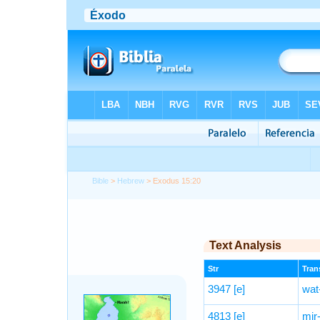
Bible
>
Hebrew
> Exodus 15:20
Text Analysis
Str
Trans
3947
[e]
wat
4813
[e]
mir