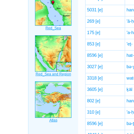
5031
[e]
han
269
[e]
’ă-
175
[e]
’a-
853
[e]
’eṯ-
8596
[e]
hat-
3027
[e]
bə-
3318
[e]
wat
3605
[e]
ḵāl
802
[e]
han
310
[e]
’a-ḥ
8596
[e]
bə-