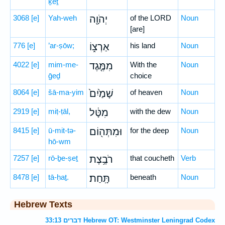
ḵeṯ
3068
[e]
Yah-weh
יְהֹוָ֖ה
of the LORD
Noun
[are]
776
[e]
’ar-ṣōw;
אַרְצ֑וֹ
his land
Noun
4022
[e]
mim-me-
מִמֶּ֤גֶד
With the
Noun
ḡeḏ
choice
8064
[e]
šā-ma-yim
שָׁמַ֙יִם֙
of heaven
Noun
2919
[e]
miṭ-ṭāl,
מִטָּ֔ל
with the dew
Noun
8415
[e]
ū-mit-tə-
וּמִתְּה֖וֹם
for the deep
Noun
hō-wm
7257
[e]
rō-ḇe-ṣeṯ
רֹבֶ֥צֶת
that coucheth
Verb
8478
[e]
tā-ḥaṯ.
תָּֽחַת׃
beneath
Noun
Hebrew Texts
דברים 33:13 Hebrew OT: Westminster Leningrad Codex