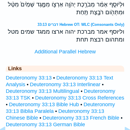
וּלְיֹוסֵ֣ף אָמַ֔ר מְבֹרֶ֥כֶת יְהֹוָ֖ה אַרְצֹ֑ו מִמֶּ֤גֶד שָׁמַ֙יִם֙ מִטָּ֔ל
וּמִתְּהֹ֖ום רֹבֶ֥צֶת תָּֽחַת׃
דברים 33:13 Hebrew OT: WLC (Consonants Only)
וליוסף אמר מברכת יהוה ארצו ממגד שמים מטל
ומתהום רבצת תחת׃
Additional Parallel Hebrew
Links
Deuteronomy 33:13
•
Deuteronomy 33:13 Text
Analysis
•
Deuteronomy 33:13 Interlinear
•
Deuteronomy 33:13 Multilingual
•
Deuteronomy
33:13 TSK
•
Deuteronomy 33:13 Cross References
•
Deuteronomy 33:13 Bible Hub
•
Deuteronomy
33:13 Biblia Paralela
•
Deuteronomy 33:13
Chinese Bible
•
Deuteronomy 33:13 French Bible
•
Deuteronomy 33:13 German Bible