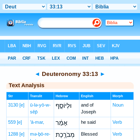
Bible
>
Hebrew
> Deuteronomy 33:13
◄
Deuteronomy 33:13
►
Text Analysis
Str
Translit
Hebrew
English
Morph
3130
[e]
ū-lə-yō-w-
וּלְיוֹסֵ֣ף
and of
Noun
sêp̄
Joseph
559
[e]
’ā-mar,
אָמַ֔ר
he said
Verb
1288
[e]
mə-ḇō-re-
מְבֹרֶ֥כֶת
Blessed
Verb