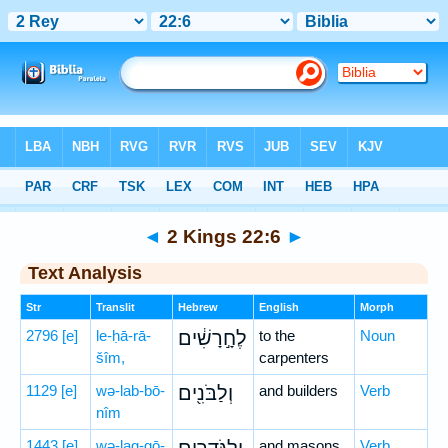
Bible
>
Hebrew
> 2 Kings 22:6
◄
2 Kings 22:6
►
Text Analysis
Str
Translit
Hebrew
English
Morph
2796
[e]
le-ḥā-rā-
לֶחָ֣רָשִׁ֔ים
to the
Noun
šîm,
carpenters
1129
[e]
wə-lab-bō-
וְלַבֹּנִ֖ים
and builders
Verb
nîm
1443
[e]
wə-lag-gō-
and masons
Verb