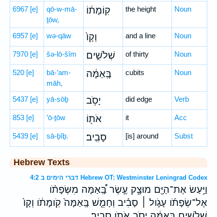
6967
[e]
qō-w-mā-
קֽוֹמָת֔וֹ
the height
Noun
ṯōw,
6957
[e]
wə-qāw
וְקָו֙
and a line
Noun
7970
[e]
šə-lō-šîm
שְׁלֹשִׁ֣ים
of thirty
Noun
520
[e]
bā-’am-
בָּֽאַמָּ֔ה
cubits
Noun
māh,
5437
[e]
yā-sōḇ
יָסֹ֥ב
did edge
Verb
853
[e]
’ō-ṯōw
אֹת֖וֹ
it
Acc
5439
[e]
sā-ḇîḇ.
סָבִֽיב׃
[is] around
Subst
Hebrew Texts
דברי הימים ב 4:2 Hebrew OT: Westminster Leningrad Codex
וַיַּ֥עַשׂ אֶת־הַיָּ֖ם מוּצָ֑ק עֶ֣שֶׂר בָּֽ֠אַמָּה מִשְּׂפָתֹ֨ו
אֶל־שְׂפָתֹ֜ו עָגֹ֣ול ׀ סָבִ֗יב וְחָמֵ֤שׁ בָּֽאַמָּה֙ קֹֽומָתֹ֔ו וְקָו֙
שְׁלֹשִׁ֣ים בָּֽאַמָּ֔ה יָסֹ֥ב אֹתֹ֖ו סָבִֽיב׃