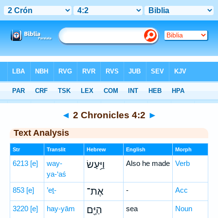
Bible
>
Hebrew
> 2 Chronicles 4:2
◄
2 Chronicles 4:2
►
Text Analysis
Str
Translit
Hebrew
English
Morph
6213
[e]
way-
וַיַּ֥עַשׂ
Also he made
Verb
ya-‘aś
853
[e]
’eṯ-
אֶת־
-
Acc
3220
[e]
hay-yām
הַיָּ֖ם
sea
Noun