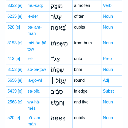
3332
[e]
mū-ṣāq;
מוּצָ֑ק
a molten
Verb
6235
[e]
‘e-śer
עֶ֣שֶׂר
of ten
Noun
520
[e]
bā-’am-
בָּֽ֠אַמָּה
cubits
Noun
māh
8193
[e]
miś-śə-p̄ā-
מִשְּׂפָת֨וֹ
from brim
Noun
ṯōw
413
[e]
’el-
אֶל־
unto
Prep
8193
[e]
śə-p̄ā-ṯōw
שְׂפָת֜וֹ
brim
Noun
5696
[e]
‘ā-ḡō-wl
עָג֣וֹל ׀
round
Adj
5439
[e]
sā-ḇîḇ,
סָבִ֗יב
in edge
Subst
2568
[e]
wə-ḥā-
וְחָמֵ֤שׁ
and five
Noun
mêš
520
[e]
bā-’am-
בָּֽאַמָּה֙
cubits
Noun
māh