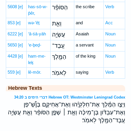
5608
[e]
has-sō-w-
הַסּוֹפֵ֗ר
the scribe
Verb
p̄êr,
853
[e]
wə-’êṯ
וְאֵ֛ת
and
Acc
6222
[e]
‘ă-śā-yāh
עֲשָׂיָ֥ה
Asaiah
Noun
5650
[e]
‘e-ḇeḏ-
עֶֽבֶד־
a servant
Noun
4428
[e]
ham-me-
הַמֶּ֖לֶךְ
of the king
Noun
leḵ
559
[e]
lê-mōr.
לֵאמֹֽר׃
saying
Verb
Hebrew Texts
דברי הימים ב 34:20 Hebrew OT: Westminster Leningrad Codex
וַיְצַ֣ו הַמֶּ֡לֶךְ אֶת־חִלְקִיָּ֡הוּ וְאֶת־אֲחִיקָ֣ם בֶּןשָׁ֠־פָן
וְאֶת־עַבְדֹּ֨ון בֶּן־מִיכָ֜ה וְאֵ֣ת ׀ שָׁפָ֣ן הַסֹּופֵ֗ר וְאֵ֛ת עֲשָׂיָ֥ה
עֶֽבֶד־הַמֶּ֖לֶךְ לֵאמֹֽר׃