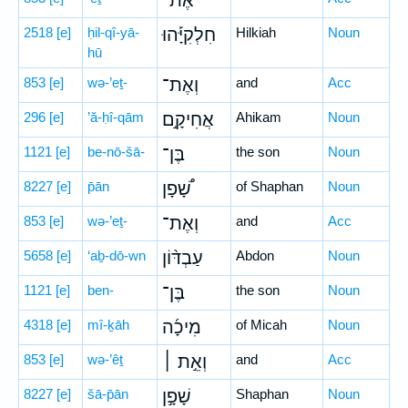
אֶת־
2518
[e]
ḥil-qî-yā-
חִלְקִיָּ֡הוּ
Hilkiah
Noun
hū
853
[e]
wə-’eṯ-
וְאֶת־
and
Acc
296
[e]
’ă-ḥî-qām
אֲחִיקָ֣ם
Ahikam
Noun
1121
[e]
be-nō-šā-
בֶּן־
the son
Noun
8227
[e]
p̄ān
שָׁ֠פָן
of Shaphan
Noun
853
[e]
wə-’eṯ-
וְאֶת־
and
Acc
5658
[e]
‘aḇ-dō-wn
עַבְדּ֨וֹן
Abdon
Noun
1121
[e]
ben-
בֶּן־
the son
Noun
4318
[e]
mî-ḵāh
מִיכָ֜ה
of Micah
Noun
853
[e]
wə-’êṯ
וְאֵ֣ת ׀
and
Acc
8227
[e]
šā-p̄ān
שָׁפָ֣ן
Shaphan
Noun