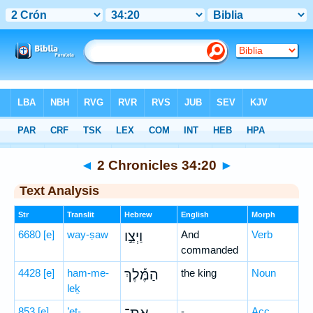
Bible
>
Hebrew
> 2 Chronicles 34:20
◄
2 Chronicles 34:20
►
Text Analysis
Str
Translit
Hebrew
English
Morph
6680
[e]
way-ṣaw
וַיְצַ֣ו
And
Verb
commanded
4428
[e]
ham-me-
הַמֶּ֡לֶךְ
the king
Noun
leḵ
853
[e]
’eṯ-
-
Acc