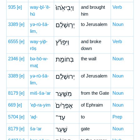
935
[e]
way-ḇî-’ê-
וַיְבִיאֵ֙הוּ֙
and brought
Verb
hū
him
3389
[e]
yə-rū-šā-
יְר֣וּשָׁלִַ֔ם
to Jerusalem
Noun
lim,
6555
[e]
way-yip̄-
וַיִּפְרֹ֞ץ
and broke
Verb
rōṣ
down
2346
[e]
bə-ḥō-w-
בְּחוֹמַ֣ת
the wall
Noun
maṯ
3389
[e]
yə-rū-šā-
יְרוּשָׁלִַ֗ם
of Jerusalem
Noun
lim,
8179
[e]
miš-ša-‘ar
מִשַּׁ֤עַר
from the Gate
Noun
669
[e]
’ep̄-ra-yim
אֶפְרַ֙יִם֙
of Ephraim
Noun
5704
[e]
‘aḏ-
עַד־
to
Prep
8179
[e]
ša-‘ar
שַׁ֣עַר
gate
Noun