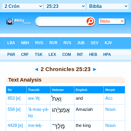
Bible
>
Hebrew
> 2 Chronicles 25:23
◄
2 Chronicles 25:23
►
Text Analysis
Str
Translit
Hebrew
English
Morph
853
[e]
wə-’êṯ
וְאֵת֩
and
Acc
558
[e]
’ă-maṣ-yā-
אֲמַצְיָ֨הוּ
Amaziah
Noun
hū
4428
[e]
me-leḵ-
מֶֽלֶךְ־
the king
Noun