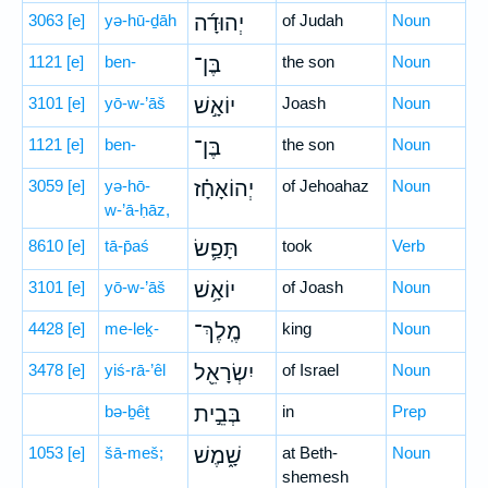
3063
[e]
yə-hū-ḏāh
יְהוּדָ֜ה
of Judah
Noun
1121
[e]
ben-
בֶּן־
the son
Noun
3101
[e]
yō-w-’āš
יוֹאָ֣שׁ
Joash
Noun
1121
[e]
ben-
בֶּן־
the son
Noun
3059
[e]
yə-hō-
יְהוֹאָחָ֗ז
of Jehoahaz
Noun
w-’ā-ḥāz,
8610
[e]
tā-p̄aś
תָּפַ֛שׂ
took
Verb
3101
[e]
yō-w-’āš
יוֹאָ֥שׁ
of Joash
Noun
4428
[e]
me-leḵ-
מֶֽלֶךְ־
king
Noun
3478
[e]
yiś-rā-’êl
יִשְׂרָאֵ֖ל
of Israel
Noun
bə-ḇêṯ
בְּבֵ֣ית
in
Prep
1053
[e]
šā-meš;
שָׁ֑מֶשׁ
at Beth-
Noun
shemesh