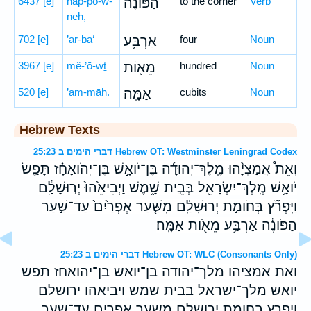
6437
[e]
hap-pō-w-
הַפּוֹנֶ֔ה
to the corner
Verb
neh,
702
[e]
’ar-ba‘
אַרְבַּ֥ע
four
Noun
3967
[e]
mê-’ō-wṯ
מֵא֖וֹת
hundred
Noun
520
[e]
’am-māh.
אַמָּֽה׃
cubits
Noun
Hebrew Texts
דברי הימים ב 25:23 Hebrew OT: Westminster Leningrad Codex
וְאֵת֩ אֲמַצְיָ֨הוּ מֶֽלֶךְ־יְהוּדָ֜ה בֶּן־יֹואָ֣שׁ בֶּן־יְהֹואָחָ֗ז תָּפַ֛שׂ
יֹואָ֥שׁ מֶֽלֶךְ־יִשְׂרָאֵ֖ל בְּבֵ֣ית שָׁ֑מֶשׁ וַיְבִיאֵ֙הוּ֙ יְר֣וּשָׁלִַ֔ם
וַיִּפְרֹ֞ץ בְּחֹומַ֣ת יְרוּשָׁלִַ֗ם מִשַּׁ֤עַר אֶפְרַ֙יִם֙ עַד־שַׁ֣עַר
הַפֹּונֶ֔ה אַרְבַּ֥ע מֵאֹ֖ות אַמָּֽה׃
דברי הימים ב 25:23 Hebrew OT: WLC (Consonants Only)
ואת אמציהו מלך־יהודה בן־יואש בן־יהואחז תפש
יואש מלך־ישראל בבית שמש ויביאהו ירושלם
ויפרץ בחומת ירושלם משער אפרים עד־שער