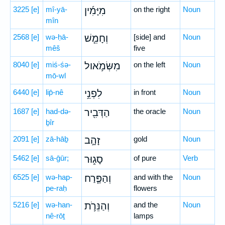
3225
[e]
mî-yā-
מִיָּמִ֜ין
on the right
Noun
mîn
2568
[e]
wə-ḥā-
וְחָמֵ֧שׁ
[side] and
Noun
mêš
five
8040
[e]
miś-śə-
מִשְּׂמֹ֛אול
on the left
Noun
mō-wl
6440
[e]
lip̄-nê
לִפְנֵ֥י
in front
Noun
1687
[e]
had-də-
הַדְּבִ֖יר
the oracle
Noun
ḇîr
2091
[e]
zā-hāḇ
זָהָ֣ב
gold
Noun
5462
[e]
sā-ḡūr;
סָג֑וּר
of pure
Verb
6525
[e]
wə-hap-
וְהַפֶּ֧רַח
and with the
Noun
pe-raḥ
flowers
5216
[e]
wə-han-
וְהַנֵּרֹ֛ת
and the
Noun
nê-rōṯ
lamps