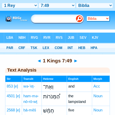
Bible
>
Hebrew
> 1 Kings 7:49
◄
1 Kings 7:49
►
Text Analysis
Str
Translit
Hebrew
English
Morph
853
[e]
wə-’eṯ-
וְאֶת־
and
Acc
4501
[e]
ham-mə-
הַ֠מְּנֹרוֹת
the
Noun
nō-rō-wṯ
lampstand
2568
[e]
ḥā-mêš
חָמֵ֨שׁ
five
Noun