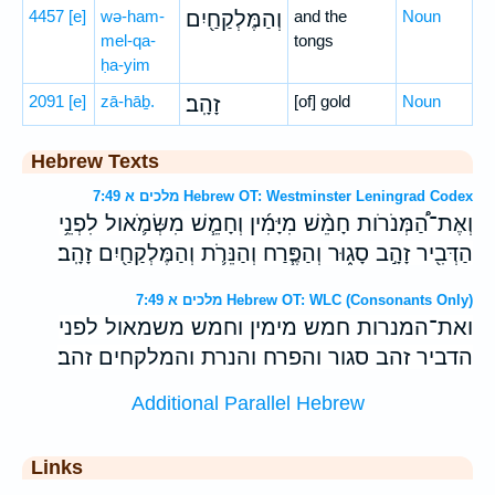
4457
[e]
wə-ham-
וְהַמֶּלְקַחַ֖יִם
and the
Noun
mel-qa-
tongs
ḥa-yim
2091
[e]
zā-hāḇ.
זָהָֽב׃
[of] gold
Noun
Hebrew Texts
מלכים א 7:49 Hebrew OT: Westminster Leningrad Codex
וְאֶת־הַ֠מְּנֹרֹות חָמֵ֨שׁ מִיָּמִ֜ין וְחָמֵ֧שׁ מִשְּׂמֹ֛אול לִפְנֵ֥י
הַדְּבִ֖יר זָהָ֣ב סָג֑וּר וְהַפֶּ֧רַח וְהַנֵּרֹ֛ת וְהַמֶּלְקַחַ֖יִם זָהָֽב׃
מלכים א 7:49 Hebrew OT: WLC (Consonants Only)
ואת־המנרות חמש מימין וחמש משמאול לפני
הדביר זהב סגור והפרח והנרת והמלקחים זהב׃
Additional Parallel Hebrew
Links