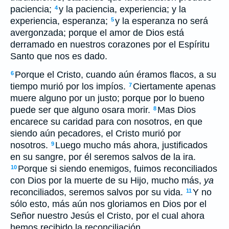
paciencia;
y la paciencia, experiencia; y la
4
experiencia, esperanza;
y la esperanza no será
5
avergonzada; porque el amor de Dios está
derramado en nuestros corazones por el Espíritu
Santo que nos es dado.
Porque el Cristo, cuando aún éramos flacos, a su
6
tiempo murió por los impíos.
Ciertamente apenas
7
muere alguno por un justo; porque por lo bueno
puede ser que alguno osara morir.
Mas Dios
8
encarece su caridad para con nosotros, en que
siendo aún pecadores, el Cristo murió por
nosotros.
Luego mucho más ahora, justificados
9
en su sangre, por él seremos salvos de la ira.
Porque si siendo enemigos, fuimos reconciliados
10
con Dios por la muerte de su Hijo, mucho más,
ya
reconciliados, seremos salvos por su vida.
Y no
11
sólo esto, más aún nos gloriamos en Dios por el
Señor nuestro Jesús el Cristo, por el cual ahora
hemos recibido la reconciliación.