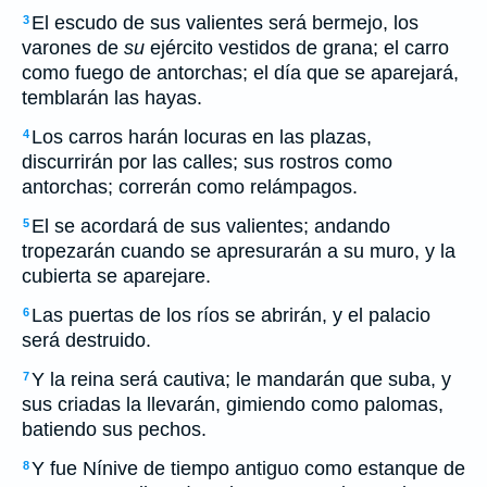
El escudo de sus valientes será bermejo, los
3
varones de
su
ejército vestidos de grana; el carro
como fuego de antorchas; el día que se aparejará,
temblarán las hayas.
Los carros harán locuras en las plazas,
4
discurrirán por las calles; sus rostros como
antorchas; correrán como relámpagos.
El se acordará de sus valientes; andando
5
tropezarán cuando se apresurarán a su muro, y la
cubierta se aparejare.
Las puertas de los ríos se abrirán, y el palacio
6
será destruido.
Y la reina será cautiva; le mandarán que suba, y
7
sus criadas la llevarán, gimiendo como palomas,
batiendo sus pechos.
Y fue Nínive de tiempo antiguo como estanque de
8