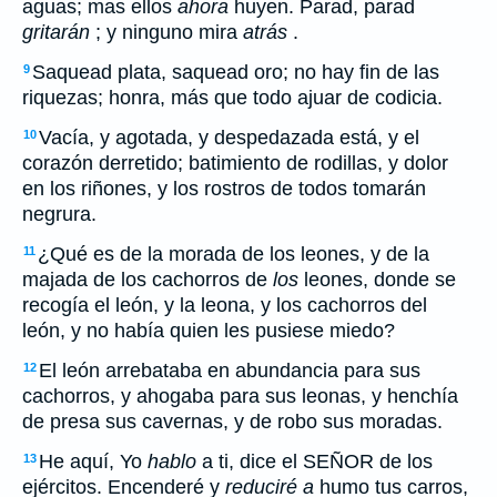
aguas; mas ellos
ahora
huyen. Parad, parad
gritarán
; y ninguno mira
atrás
.
Saquead plata, saquead oro; no hay fin de las
9
riquezas; honra, más que todo ajuar de codicia.
Vacía, y agotada, y despedazada está, y el
10
corazón derretido; batimiento de rodillas, y dolor
en los riñones, y los rostros de todos tomarán
negrura.
¿Qué es de la morada de los leones, y de la
11
majada de los cachorros de
los
leones, donde se
recogía el león, y la leona, y los cachorros del
león, y no había quien les pusiese miedo?
El león arrebataba en abundancia para sus
12
cachorros, y ahogaba para sus leonas, y henchía
de presa sus cavernas, y de robo sus moradas.
He aquí, Yo
hablo
a ti, dice el SEÑOR de los
13
ejércitos. Encenderé y
reduciré a
humo tus carros,