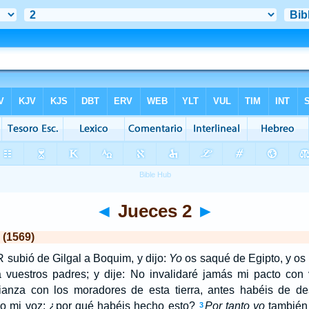
◄
Jueces 2
►
 (1569)
 subió de Gilgal a Boquim, y dijo:
Yo
os saqué de Egipto, y os i
a vuestros padres; y dije: No invalidaré jamás mi pacto con
ianza con los moradores de esta tierra, antes habéis de des
do mi voz; ¿por qué habéis hecho esto?
Por tanto yo
también 
3