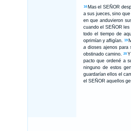
Mas el SEÑOR desper
16
a sus jueces, sino que
en que anduvieron s
cuando el SEÑOR les d
todo el tiempo de aq
oprimían y afligían.
M
19
a
dioses ajenos para s
obstinado camino.
Y
20
pacto que ordené a s
ninguno de estos ge
guardarían ellos el c
el SEÑOR aquellos gent