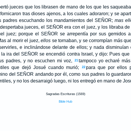
tó jueces que los librasen de mano de los que les saqueab
 fornicaron tras dioses ajenos, a los cuales adoraron; y se apar
us padres escuchando los mandamientos del SEÑOR;
mas ell
espertaba jueces, el SEÑOR era con el juez, y los libraba d
uel juez; porque el SEÑOR se arrepentía por sus gemidos a
as al morir el juez,
ellos
se tornaban, y se corrompían más que
ervirles, e inclinándose delante de ellos; y nada disminuían 
 la ira del SEÑOR se encendió contra Israel, y dijo: Pues que
us padres, y no escuchen mi voz,
tampoco yo echaré más 
21
ntiles que dejó Josué cuando murió;
para que por ellos
22
amino del SEÑOR andando por él, como sus padres lo guardaro
iles, y no los desarraigó luego, ni los entregó en mano de Jos
Sagradas Escrituras (1569)
Bible Hub