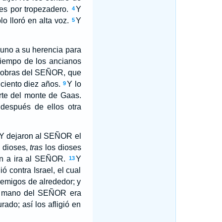
es por tropezadero.
Y
4
o lloró en alta voz.
Y
5
 uno a su herencia para
tiempo de los ancianos
es obras del SEÑOR, que
ciento diez años.
Y lo
9
orte del monte de Gaas.
después de ellos otra
Y dejaron al SEÑOR el
s dioses,
tras
los dioses
on a ira al SEÑOR.
Y
13
 contra Israel, el cual
emigos de alrededor; y
la mano del SEÑOR era
do; así los afligió en