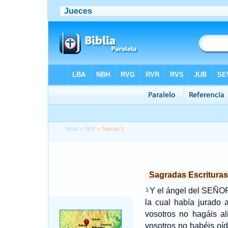
Biblia
>
SEV
> Jueces 2
Sagradas Escrituras
Y el ángel del SEÑOR
1
la cual había jurado 
vosotros no hagáis al
vosotros no habéis oí