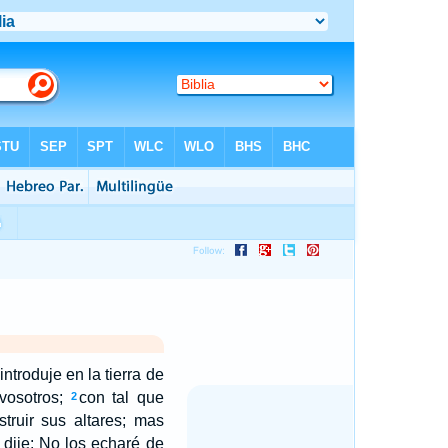
ntroduje en la tierra de
 vosotros;
con tal que
2
truir sus altares; mas
dije: No los echaré de