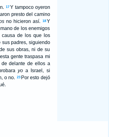
an.
Y tampoco oyeron
17
taron presto del camino
os
no hicieron así.
Y
18
e mano de los enemigos
 causa de los que los
 sus padres, siguiendo
de sus obras, ni de su
 esta gente traspasa mi
de delante de ellos a
 probara
yo
a Israel, si
n, o no.
Por esto dejó
23
ué.