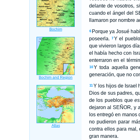
delante de vosotros,
s
cuando el ángel del SE
llamaron por nombre aq
Porque ya Josué había
6
poseerla.
Y el pueblo
7
que vivieron largos dí
el había hecho con Isr
enterraron en el térmi
Y toda aquella gen
10
generación, que no con
Y los hijos de Israel
11
Dios de sus padres, que
de los pueblos que
es
dejaron al SEÑOR, y a
los entregó en manos 
no pudieron parar má
contra ellos para mal
gran manera.