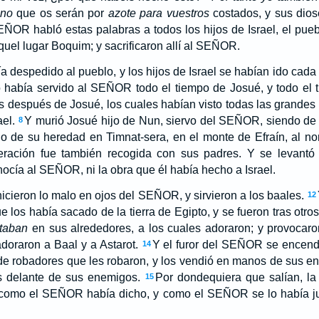
ino
que os serán por
azote para vuestros
costados, y sus dios
ÑOR habló estas palabras a todos los hijos de Israel, el puebl
uel lugar Boquim; y sacrificaron allí al SEÑOR.
 despedido al pueblo, y los hijos de Israel se habían ido cada
 había servido al SEÑOR todo el tiempo de Josué, y todo el 
as después de Josué, los cuales habían visto todas las grand
ael.
Y murió Josué hijo de Nun, siervo del SEÑOR, siendo de 
8
no de su heredad en Timnat-sera, en el monte de Efraín, al n
eración fue también recogida con sus padres. Y se levantó 
ocía al SEÑOR, ni la obra que él había hecho a Israel.
 hicieron lo malo en ojos del SEÑOR, y sirvieron a los baales.
12
 los había sacado de la tierra de Egipto, y se fueron tras otro
taban
en sus alrededores, a los cuales adoraron; y provocar
doraron a Baal y a Astarot.
Y el furor del SEÑOR se encendió
14
de robadores que les robaron, y los vendió en manos de sus en
s delante de sus enemigos.
Por dondequiera que salían, 
15
, como el SEÑOR había dicho, y como el SEÑOR se lo había jura