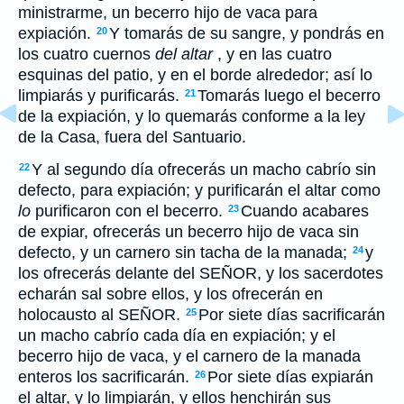
ministrarme, un becerro hijo de vaca para
expiación.
Y tomarás de su sangre, y pondrás en
20
los cuatro cuernos
del altar
, y en las cuatro
esquinas del patio, y en el borde alrededor; así lo
limpiarás y purificarás.
Tomarás luego el becerro
21
de la expiación, y lo quemarás conforme a la ley
de la Casa, fuera del Santuario.
Y al segundo día ofrecerás un macho cabrío sin
22
defecto, para expiación; y purificarán el altar como
lo
purificaron con el becerro.
Cuando acabares
23
de expiar, ofrecerás un becerro hijo de vaca sin
defecto, y un carnero sin tacha de la manada;
y
24
los ofrecerás delante del SEÑOR, y los sacerdotes
echarán sal sobre ellos, y los ofrecerán en
holocausto al SEÑOR.
Por siete días sacrificarán
25
un macho cabrío cada día en expiación; y el
becerro hijo de vaca, y el carnero de la manada
enteros los sacrificarán.
Por siete días expiarán
26
el altar, y lo limpiarán, y ellos henchirán sus