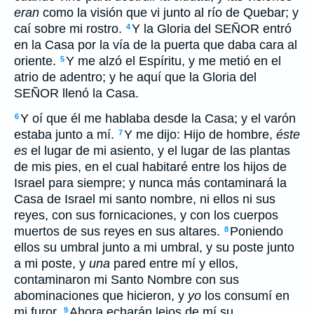
eran
como la visión que vi junto al río de Quebar; y
caí sobre mi rostro.
Y la Gloria del SEÑOR entró
4
en la Casa por la vía de la puerta que daba cara al
oriente.
Y me alzó el Espíritu, y me metió en el
5
atrio de adentro; y he aquí que la Gloria del
SEÑOR llenó la Casa.
Y oí que él me hablaba desde la Casa; y el varón
6
estaba junto a mí.
Y me dijo: Hijo de hombre,
éste
7
es
el lugar de mi asiento, y el lugar de las plantas
de mis pies, en el cual habitaré entre los hijos de
Israel para siempre; y nunca más contaminará la
Casa de Israel mi santo nombre, ni ellos ni sus
reyes, con sus fornicaciones, y con los cuerpos
muertos de sus reyes en sus altares.
Poniendo
8
ellos su umbral junto a mi umbral, y su poste junto
a mi poste, y
una
pared entre mí y ellos,
contaminaron mi Santo Nombre con sus
abominaciones que hicieron, y
yo
los consumí en
mi furor.
Ahora echarán lejos de mí su
9