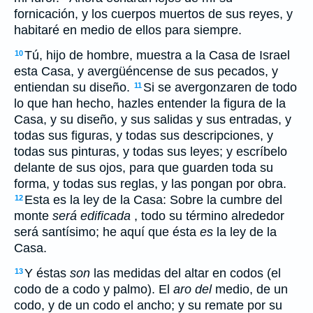
fornicación, y los cuerpos muertos de sus reyes, y
habitaré en medio de ellos para siempre.
Tú, hijo de hombre, muestra a la Casa de Israel
10
esta Casa, y avergüéncense de sus pecados, y
entiendan su diseño.
Si se avergonzaren de todo
11
lo que han hecho, hazles entender la figura de la
Casa, y su diseño, y sus salidas y sus entradas, y
todas sus figuras, y todas sus descripciones, y
todas sus pinturas, y todas sus leyes; y escríbelo
delante de sus ojos, para que guarden toda su
forma, y todas sus reglas, y las pongan por obra.
Esta es la ley de la Casa: Sobre la cumbre del
12
monte
será edificada
, todo su término alrededor
será santísimo; he aquí que ésta
es
la ley de la
Casa.
Y éstas
son
las medidas del altar en codos (el
13
codo de a codo y palmo). El
aro del
medio, de un
codo, y de un codo el ancho; y su remate por su