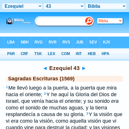
Biblia
>
SEV
> Ezequiel 43
◄
Ezequiel 43
►
Sagradas Escrituras (1569)
Me llevó luego a la puerta, a la puerta que mira
1
hacia el oriente;
Y he aquí la Gloria del Dios de
2
Israel, que venía hacia el oriente; y su sonido
era
como el sonido de muchas aguas, y la tierra
resplandecía a causa de su gloria.
Y la visión que
3
vi
era
como la visión, como aquella visión que vi
cuando vine para destruir la ciudad; y las visiones