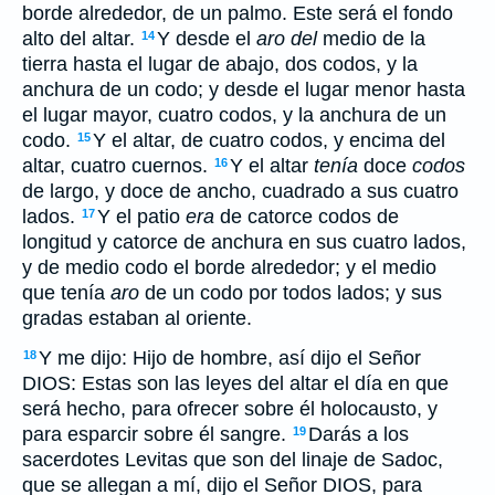
borde alrededor, de un palmo. Este será el fondo
alto del altar.
Y desde el
aro del
medio de la
14
tierra hasta el lugar de abajo, dos codos, y la
anchura de un codo; y desde el lugar menor hasta
el lugar mayor, cuatro codos, y la anchura de un
codo.
Y el altar, de cuatro codos, y encima del
15
altar, cuatro cuernos.
Y el altar
tenía
doce
codos
16
de largo, y doce de ancho, cuadrado a sus cuatro
lados.
Y el patio
era
de catorce codos de
17
longitud y catorce de anchura en sus cuatro lados,
y de medio codo el borde alrededor; y el medio
que tenía
aro
de un codo por todos lados; y sus
gradas estaban al oriente.
Y me dijo: Hijo de hombre, así dijo el Señor
18
DIOS: Estas son las leyes del altar el día en que
será hecho, para ofrecer sobre él holocausto, y
para esparcir sobre él sangre.
Darás a los
19
sacerdotes Levitas que son del linaje de Sadoc,
que se allegan a mí, dijo el Señor DIOS, para