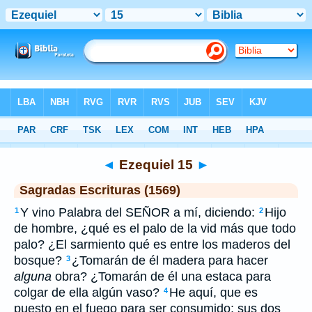
Biblia
>
SEV
> Ezequiel 15
◄
Ezequiel 15
►
Sagradas Escrituras (1569)
Y vino Palabra del SEÑOR a mí, diciendo:
Hijo
1
2
de hombre, ¿qué es el palo de la vid más que todo
palo? ¿El sarmiento qué es entre los maderos del
bosque?
¿Tomarán de él madera para hacer
3
alguna
obra? ¿Tomarán de él una estaca para
colgar de ella algún vaso?
He aquí, que es
4
puesto en el fuego para ser consumido; sus dos