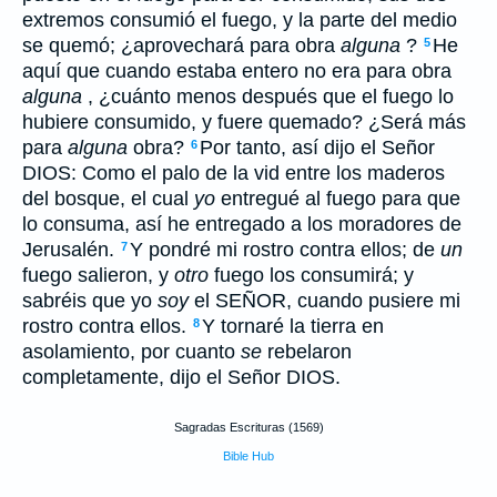
extremos consumió el fuego, y la parte del medio
se quemó; ¿aprovechará para obra
alguna
?
He
5
aquí que cuando estaba entero no era para obra
alguna
, ¿cuánto menos después que el fuego lo
hubiere consumido, y fuere quemado? ¿Será más
para
alguna
obra?
Por tanto, así dijo el Señor
6
DIOS: Como el palo de la vid entre los maderos
del bosque, el cual
yo
entregué al fuego para que
lo consuma, así he entregado a los moradores de
Jerusalén.
Y pondré mi rostro contra ellos; de
un
7
fuego salieron, y
otro
fuego los consumirá; y
sabréis que yo
soy
el SEÑOR, cuando pusiere mi
rostro contra ellos.
Y tornaré la tierra en
8
asolamiento, por cuanto
se
rebelaron
completamente, dijo el Señor DIOS.
Sagradas Escrituras (1569)
Bible Hub