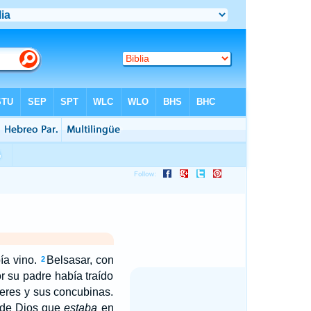
bía vino.
Belsasar, con
2
r su padre había traído
jeres y sus concubinas.
a de Dios que
estaba
en