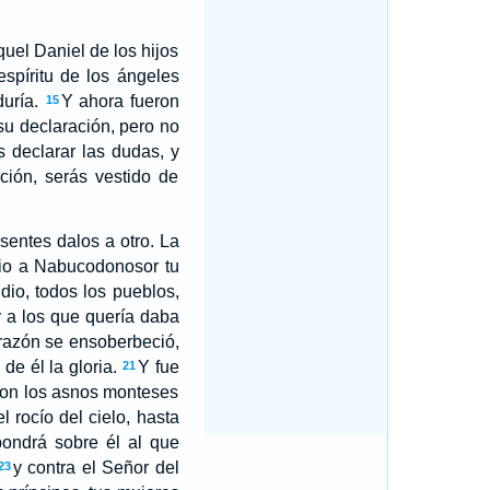
quel Daniel de los hijos
espíritu de los ángeles
duría.
Y ahora fueron
15
su declaración, pero no
 declarar las dudas, y
ación, serás vestido de
esentes dalos a otro. La
 dio a Nabucodonosor tu
dio, todos los pueblos,
y a los que quería daba
azón se ensoberbeció,
 de él la gloria.
Y fue
21
 con los asnos monteses
 rocío del cielo, hasta
pondrá sobre él al que
y contra el Señor del
23