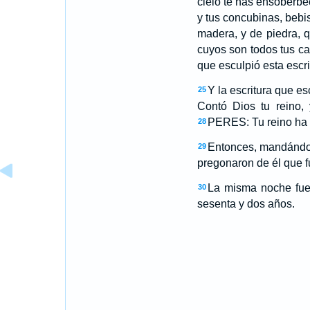
cielo te has ensoberbec
y tus concubinas, bebis
madera, y de piedra, q
cuyos son todos tus c
que esculpió esta escri
Y la escritura que e
25
Contó Dios tu reino,
PERES: Tu reino ha s
28
Entonces, mandándolo
29
pregonaron de él que fu
La misma noche fue 
30
sesenta y dos años.