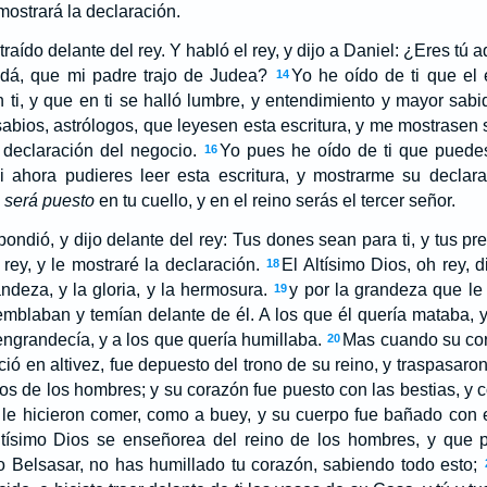
ostrará la declaración.
raído delante del rey. Y habló el rey, y dijo a Daniel: ¿Eres tú a
udá, que mi padre trajo de Judea?
Yo he oído de ti que el 
14
 ti, y que en ti se halló lumbre, y entendimiento y mayor sabi
 sabios, astrólogos, que leyesen esta escritura, y me mostrasen 
 declaración del negocio.
Yo pues he oído de ti que puedes
16
Si ahora pudieres leer esta escritura, y mostrarme su declar
o
será puesto
en tu cuello, y en el reino serás el tercer señor.
ondió, y dijo delante del rey: Tus dones sean para ti, y tus pr
l rey, y le mostraré la declaración.
El Altísimo Dios, oh rey,
18
andeza, y la gloria, y la hermosura.
y por la grandeza que le 
19
emblaban y temían delante de él. A los que él quería mataba, 
 engrandecía, y a los que quería humillaba.
Mas cuando su cor
20
ció en altivez, fue depuesto del trono de su reino, y traspasaron
jos de los hombres; y su corazón fue puesto con las bestias, y
le hicieron comer, como a buey, y su cuerpo fue bañado con el
tísimo Dios se enseñorea del reino de los hombres, y que 
jo Belsasar, no has humillado tu corazón, sabiendo todo esto;