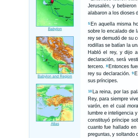
Jerusalén, y bebieron
alabaron a los dioses d
En aquella misma ho
5
sobre lo encalado de l
rey se demudó de su co
rodillas se batían la un
Habló el rey, y dijo 
declaración, será vest
tercero.
Entonces fuer
8
rey su declaración.
E
9
sus príncipes.
La reina, por las pal
10
Rey, para siempre viv
varón, en el cual
mor
lumbre e inteligencia 
constituyó príncipe so
cuanto fue hallado en
preguntas, y soltando