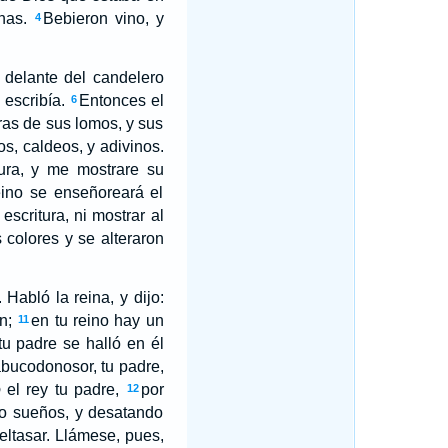
inas.
Bebieron vino, y
4
delante del candelero
 escribía.
Entonces el
6
ras de sus lomos, y sus
s, caldeos, y adivinos.
tura, y me mostrare su
reino se enseñoreará el
escritura, ni mostrar al
 colores y se alteraron
 Habló la reina, y dijo:
en;
en tu reino hay un
11
tu padre se halló en él
abucodonosor, tu padre,
o
el rey tu padre,
por
12
do sueños, y desatando
eltasar. Llámese, pues,