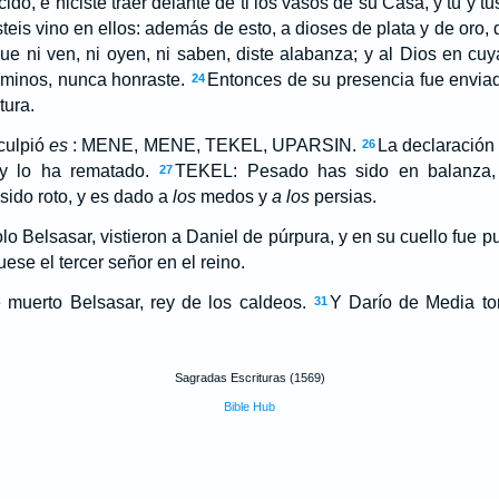
ido, e hiciste traer delante de ti los vasos de su Casa, y tú y tu
teis vino en ellos: además de esto, a dioses de plata y de oro, 
ue ni ven, ni oyen, ni saben, diste alabanza; y al Dios en cu
aminos, nunca honraste.
Entonces de su presencia fue envia
24
tura.
sculpió
es
: MENE, MENE, TEKEL, UPARSIN.
La declaración
26
 y lo ha rematado.
TEKEL: Pesado has sido en balanza, y 
27
ido roto, y es dado a
los
medos y
a los
persias.
 Belsasar, vistieron a Daniel de púrpura, y en su cuello fue pu
ese el tercer señor en el reino.
muerto Belsasar, rey de los caldeos.
Y Darío de Media to
31
Sagradas Escrituras (1569)
Bible Hub