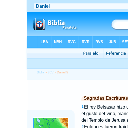
Biblia
>
SEV
> Daniel 5
Sagradas Escrituras
El rey Belsasar hizo 
1
el gusto del vino, man
del Templo de Jerusalé
Entonces fueron traí
3