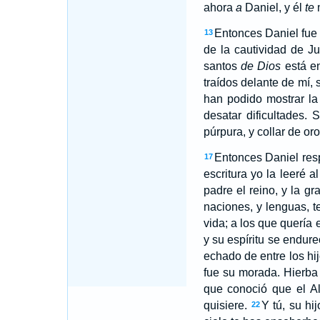
ahora
a
Daniel, y él
te
m
Entonces Daniel fue t
13
de la cautividad de J
santos
de Dios
está en
traídos delante de mí,
han podido mostrar la
desatar dificultades. 
púrpura, y collar de or
Entonces Daniel resp
17
escritura yo la leeré a
padre el reino, y la gr
naciones, y lenguas, t
vida; a los que quería
y su espíritu se endure
echado de entre los hi
fue su morada. Hierba 
que conoció que el Al
quisiere.
Y tú, su hi
22