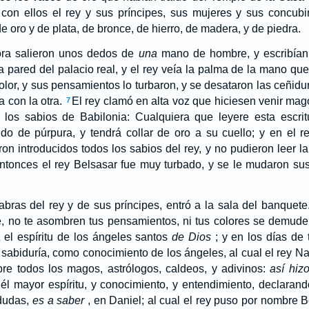
 con ellos el rey y sus príncipes, sus mujeres y sus concub
e oro y de plata, de bronce, de hierro, de madera, y de piedra.
ra salieron unos dedos de
una
mano de hombre, y escribían 
a pared del palacio real, y el rey veía la palma de la mano que
lor, y sus pensamientos lo turbaron, y se desataron las ceñidu
a con la otra.
El rey clamó en alta voz que hiciesen venir mago
7
a los sabios de Babilonia: Cualquiera que leyere esta escri
ido de púrpura, y tendrá collar de oro a su cuello; y en el 
on introducidos todos los sabios del rey, y no pudieron leer la 
ntonces el rey Belsasar fue muy turbado, y se le mudaron sus
abras del rey y de sus príncipes, entró a la sala del banquete.
e, no te asombren tus pensamientos, ni tus colores se demud
a
el espíritu de los ángeles santos
de Dios
; y en los días de 
y sabiduría, como conocimiento de los ángeles, al cual el rey N
bre todos los magos, astrólogos, caldeos, y adivinos:
así hiz
 él mayor espíritu, y conocimiento, y entendimiento, declaran
 dudas,
es a saber
, en Daniel; al cual el rey puso por nombre B