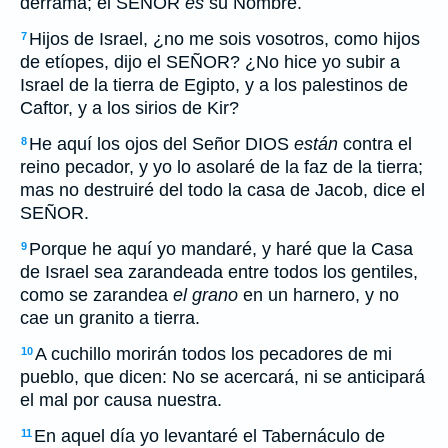
derrama; el SEÑOR
es
su Nombre.
Hijos de Israel, ¿no me sois vosotros, como hijos
7
de etíopes, dijo el SEÑOR? ¿No hice yo subir a
Israel de la tierra de Egipto, y a los palestinos de
Caftor, y a los sirios de Kir?
He aquí los ojos del Señor DIOS
están
contra el
8
reino pecador, y yo lo asolaré de la faz de la tierra;
mas no destruiré del todo la casa de Jacob, dice el
SEÑOR.
Porque he aquí yo mandaré, y haré que la Casa
9
de Israel sea zarandeada entre todos los gentiles,
como se zarandea
el grano
en un harnero, y no
cae un granito a tierra.
A cuchillo morirán todos los pecadores de mi
10
pueblo, que dicen: No se acercará, ni se anticipará
el mal por causa nuestra.
En aquel día yo levantaré el Tabernáculo de
11