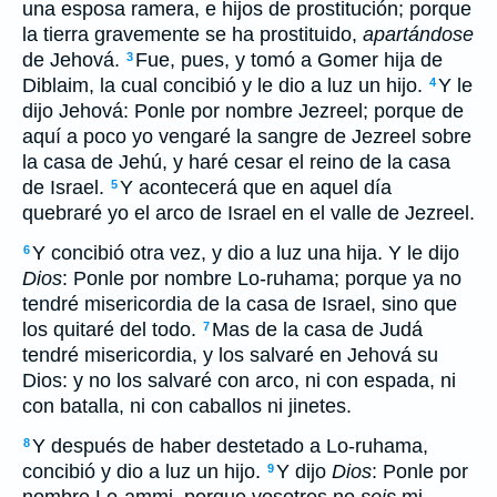
una esposa ramera, e hijos de prostitución; porque
la tierra gravemente se ha prostituido,
apartándose
de Jehová.
Fue, pues, y tomó a Gomer hija de
3
Diblaim, la cual concibió y le dio a luz un hijo.
Y le
4
dijo Jehová: Ponle por nombre Jezreel; porque de
aquí a poco yo vengaré la sangre de Jezreel sobre
la casa de Jehú, y haré cesar el reino de la casa
de Israel.
Y acontecerá que en aquel día
5
quebraré yo el arco de Israel en el valle de Jezreel.
Y concibió otra vez, y dio a luz una hija. Y le dijo
6
Dios
: Ponle por nombre Lo-ruhama; porque ya no
tendré misericordia de la casa de Israel, sino que
los quitaré del todo.
Mas de la casa de Judá
7
tendré misericordia, y los salvaré en Jehová su
Dios: y no los salvaré con arco, ni con espada, ni
con batalla, ni con caballos ni jinetes.
Y después de haber destetado a Lo-ruhama,
8
concibió y dio a luz un hijo.
Y dijo
Dios
: Ponle por
9