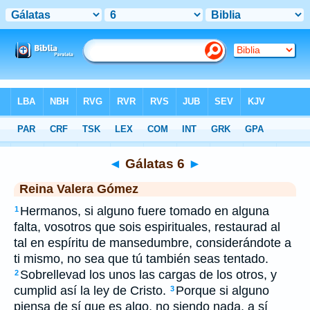
Biblia
>
RVG
> Gálatas 6
◄
Gálatas 6
►
Reina Valera Gómez
Hermanos, si alguno fuere tomado en alguna
1
falta, vosotros que sois espirituales, restaurad al
tal en espíritu de mansedumbre, considerándote a
ti mismo, no sea que tú también seas tentado.
Sobrellevad los unos las cargas de los otros, y
2
cumplid así la ley de Cristo.
Porque si alguno
3
piensa de sí que es algo, no siendo nada, a sí