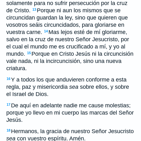
solamente para no sufrir persecución por la cruz
de Cristo.
Porque ni aun los mismos que se
13
circuncidan guardan la ley, sino que quieren que
vosotros seáis circuncidados, para gloriarse en
vuestra carne.
Mas lejos esté de mí gloriarme,
14
salvo en la cruz de nuestro Señor Jesucristo, por
el cual el mundo me es crucificado a mí, y yo al
mundo.
Porque en Cristo Jesús ni la circuncisión
15
vale nada, ni la incircuncisión, sino una nueva
criatura.
Y a todos los que anduvieren conforme a esta
16
regla, paz y misericordia
sea
sobre ellos, y sobre
el Israel de Dios.
De aquí en adelante nadie me cause molestias;
17
porque yo llevo en mi cuerpo las marcas del Señor
Jesús.
Hermanos, la gracia de nuestro Señor Jesucristo
18
sea
con vuestro espíritu. Amén.