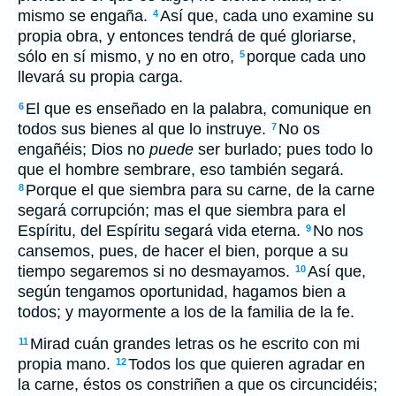
mismo se engaña.
Así que, cada uno examine su
4
propia obra, y entonces tendrá de qué gloriarse,
sólo en sí mismo, y no en otro,
porque cada uno
5
llevará su propia carga.
El que es enseñado en la palabra, comunique en
6
todos sus bienes al que lo instruye.
No os
7
engañéis; Dios no
puede
ser burlado; pues todo lo
que el hombre sembrare, eso también segará.
Porque el que siembra para su carne, de la carne
8
segará corrupción; mas el que siembra para el
Espíritu, del Espíritu segará vida eterna.
No nos
9
cansemos, pues, de hacer el bien, porque a su
tiempo segaremos si no desmayamos.
Así que,
10
según tengamos oportunidad, hagamos bien a
todos; y mayormente a los de la familia de la fe.
Mirad cuán grandes letras os he escrito con mi
11
propia mano.
Todos los que quieren agradar en
12
la carne, éstos os constriñen a que os circuncidéis;