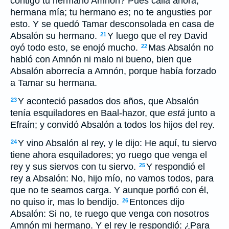
contigo tu hermano Amnón? Pues calla ahora,
hermana mía; tu hermano
es
; no te angusties por
esto. Y se quedó Tamar desconsolada en casa de
Absalón su hermano.
Y luego que el rey David
21
oyó todo esto, se enojó mucho.
Mas Absalón no
22
habló con Amnón ni malo ni bueno, bien que
Absalón aborrecía a Amnón, porque había forzado
a Tamar su hermana.
Y aconteció pasados dos años, que Absalón
23
tenía esquiladores en Baal-hazor, que
está
junto a
Efraín; y convidó Absalón a todos los hijos del rey.
Y vino Absalón al rey, y le dijo: He aquí, tu siervo
24
tiene ahora esquiladores; yo ruego que venga el
rey y sus siervos con tu siervo.
Y respondió el
25
rey a Absalón: No, hijo mío, no vamos todos, para
que no te seamos carga. Y aunque porfió con él,
no quiso ir, mas lo bendijo.
Entonces dijo
26
Absalón: Si no, te ruego que venga con nosotros
Amnón mi hermano. Y el rey le respondió: ¿Para