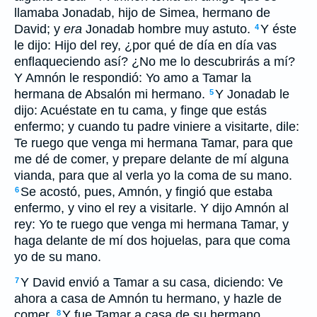
llamaba Jonadab, hijo de Simea, hermano de
David; y
era
Jonadab hombre muy astuto.
Y éste
4
le dijo: Hijo del rey, ¿por qué de día en día vas
enflaqueciendo así? ¿No me lo descubrirás a mí?
Y Amnón le respondió: Yo amo a Tamar la
hermana de Absalón mi hermano.
Y Jonadab le
5
dijo: Acuéstate en tu cama, y finge que estás
enfermo; y cuando tu padre viniere a visitarte, dile:
Te ruego que venga mi hermana Tamar, para que
me dé de comer, y prepare delante de mí alguna
vianda, para que al verla yo la coma de su mano.
Se acostó, pues, Amnón, y fingió que estaba
6
enfermo, y vino el rey a visitarle. Y dijo Amnón al
rey: Yo te ruego que venga mi hermana Tamar, y
haga delante de mí dos hojuelas, para que coma
yo de su mano.
Y David envió a Tamar a su casa, diciendo: Ve
7
ahora a casa de Amnón tu hermano, y hazle de
comer.
Y fue Tamar a casa de su hermano
8