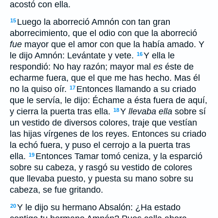
acostó con ella.
Luego la aborreció Amnón con tan gran
15
aborrecimiento, que el odio con que la aborreció
fue
mayor que el amor con que la había amado. Y
le dijo Amnón: Levántate y vete.
Y ella le
16
respondió: No hay razón; mayor mal
es
éste de
echarme fuera, que el que me has hecho. Mas él
no la quiso oír.
Entonces llamando a su criado
17
que le servía, le dijo: Échame a ésta fuera de aquí,
y cierra la puerta tras ella.
Y
llevaba ella
sobre sí
18
un vestido de diversos colores, traje que vestían
las hijas vírgenes de los reyes. Entonces su criado
la echó fuera, y puso el cerrojo a la puerta tras
ella.
Entonces Tamar tomó ceniza, y la esparció
19
sobre su cabeza, y rasgó su vestido de colores
que llevaba puesto, y puesta su mano sobre su
cabeza, se fue gritando.
Y le dijo su hermano Absalón: ¿Ha estado
20