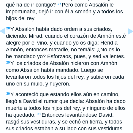
qué ha de ir contigo?
Pero como Absalón le
27
importunaba, dejó ir con él a Amnón y a todos los
hijos del rey.
Y Absalón había dado orden a sus criados,
28
diciendo: Mirad; cuando el corazón de Amnón esté
alegre por el vino, y cuando yo os diga: Herid a
Amnón, entonces matadle, no temáis; ¿No os lo
he mandado yo? Esforzaos, pues, y sed valientes.
Y los criados de Absalón hicieron con Amnón
29
como Absalón había mandado. Luego se
levantaron todos los hijos del rey, y subieron cada
uno en su mulo, y huyeron.
Y aconteció que estando ellos aún en camino,
30
llegó a David el rumor que decía: Absalón ha dado
muerte a todos los hijos del rey, y ninguno de ellos
ha quedado.
Entonces levantándose David,
31
rasgó sus vestiduras, y se echó en tierra, y todos
sus criados estaban a su lado con sus vestiduras