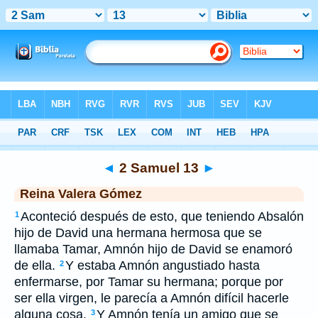
Biblia
>
RVG
> 2 Samuel 13
◄
2 Samuel 13
►
Reina Valera Gómez
Aconteció después de esto, que teniendo Absalón
1
hijo de David una hermana hermosa que se
llamaba Tamar, Amnón hijo de David se enamoró
de ella.
Y estaba Amnón angustiado hasta
2
enfermarse, por Tamar su hermana; porque por
ser ella virgen, le parecía a Amnón difícil hacerle
alguna cosa.
Y Amnón tenía un amigo que se
3