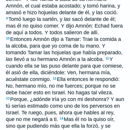
Amnón, el cual estaba acostado; y tomó harina, y
amasó e hizo hojuelas delante de él, y las coció.
Tomó luego la sartén, y
las
sacó delante de él;
9
mas él no quiso comer. Y dijo Amnón: Echad fuera
de aquí a todos. Y todos salieron de allí.
Entonces Amnón dijo a Tamar: Trae la comida a
10
la alcoba, para que yo coma de tu mano. Y
tomando Tamar las hojuelas que había preparado,
las
llevó a su hermano Amnón a la alcoba.
Y
11
cuando ella se las puso delante para que comiese,
él asió de ella, diciéndole: Ven, hermana mía,
acuéstate conmigo.
Ella entonces le respondió:
12
No, hermano mío, no me fuerces; porque no se
debe hacer esto en Israel. No hagas tal vileza.
Porque, ¿adónde iría yo con mi deshonra? Y aun
13
tú serías estimado como uno de los perversos en
Israel. Te ruego, pues, ahora que hables al rey,
que no me negará a ti.
Mas él no la quiso oír,
14
sino que pudiendo más que ella la forzó, y se