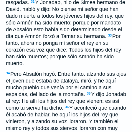
rasgadas.
Y Jonadab, hijo de Simea hermano de
32
David, habló y dijo: No piense mi señor que han
dado muerte a todos los jóvenes hijos del rey, que
sólo Amnón ha sido muerto; porque por mandato
de Absalón esto había sido determinado desde el
día que Amnón forzó a Tamar su hermana.
Por
33
tanto, ahora no ponga mi señor el rey en su
corazón esa voz que dice: Todos los hijos del rey
han sido muertos; porque sólo Amnón ha sido
muerto.
Pero Absalón huyó. Entre tanto, alzando sus ojos
34
el joven que estaba de atalaya, miró, y he aquí
mucho pueblo que venía por el camino a sus
espaldas, del lado de la montaña.
Y dijo Jonadab
35
al rey: He allí los hijos del rey que vienen; es así
como tu siervo ha dicho.
Y aconteció que cuando
36
él acabó de hablar, he aquí los hijos del rey que
vinieron, y alzando su voz lloraron. Y también el
mismo rey y todos sus siervos lloraron con muy