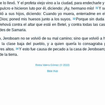
 lo llevó. Y el profeta viejo vino a la ciudad, para endecharle y 
ulcro e hicieron luto por él, diciendo: ¡Ay, hermano mío!
Y s
31
bló a sus hijos, diciendo: Cuando yo muera, enterradme en 
Dios; poned mis huesos junto a los suyos.
Porque sin duda 
32
Jehová contra el altar que
está
en Betel, y contra todas las cas
ades de Samaria.
 Jeroboam no se volvió de su mal camino; sino que volvió a h
e la clase baja del pueblo, y a quien quería lo consagraba
es altos.
Y esto fue causa de pecado a la casa de Jeroboam; 
34
e la tierra.
Reina Valera Gómez (© 2010)
Bible Hub