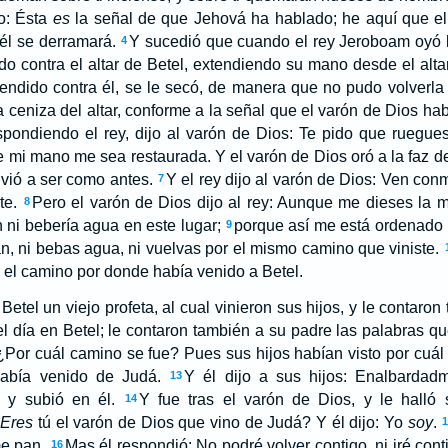
do: Ésta
es
la señal de que Jehová ha hablado; he aquí que el 
él se derramará.
Y sucedió que cuando el rey Jeroboam oyó l
4
o contra el altar de Betel, extendiendo su mano desde el altar
ndido contra él, se le secó, de manera que no pudo volverla 
a ceniza del altar, conforme a la señal que el varón de Dios ha
pondiendo el rey, dijo al varón de Dios: Te pido que ruegues
ue mi mano me sea restaurada. Y el varón de Dios oró a la faz d
olvió a ser como antes.
Y el rey dijo al varón de Dios: Ven con
7
te.
Pero el varón de Dios dijo al rey: Aunque me dieses la mi
8
n ni bebería agua en este lugar;
porque así me está ordenado 
9
, ni bebas agua, ni vuelvas por el mismo camino que viniste.
r el camino por donde había venido a Betel.
tel un viejo profeta, al cual vinieron sus hijos, y le contaron
 día en Betel; le contaron también a su padre las palabras qu
 ¿Por cuál camino se fue? Pues sus hijos habían visto por cuál
abía venido de Judá.
Y él dijo a sus hijos: Enalbardad
13
 y subió en él.
Y fue tras el varón de Dios, y le halló
14
¿
Eres
tú el varón de Dios que vino de Judá? Y él dijo: Yo
soy
.
e pan.
Mas él respondió: No podré volver contigo, ni iré con
16