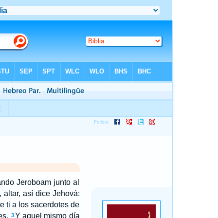
ando Jeroboam junto al
, altar, así dice Jehová:
e ti a los sacerdotes de
es.
Y aquel mismo día
3