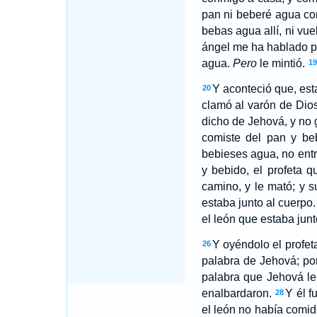
pan ni beberé agua con
bebas agua allí, ni vue
ángel me ha hablado po
agua.
Pero
le mintió.
19
Y aconteció que, est
20
clamó al varón de Dios
dicho de Jehová, y no 
comiste del pan y be
bebieses agua, no entr
y bebido, el profeta 
camino, y le mató; y s
estaba junto al cuerpo.
el león que estaba junto
Y oyéndolo el profet
26
palabra de Jehová; por
palabra que Jehová le
enalbardaron.
Y él f
28
el león no había comid