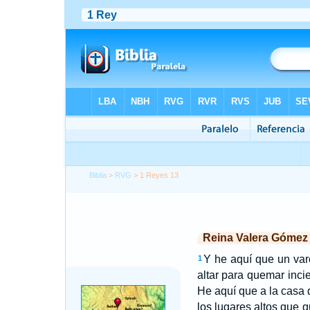
Biblia
>
RVG
> 1 Reyes 13
Reina Valera Gómez
Y he aquí que un var
1
altar para quemar inci
He aquí que a la casa d
los lugares altos que 