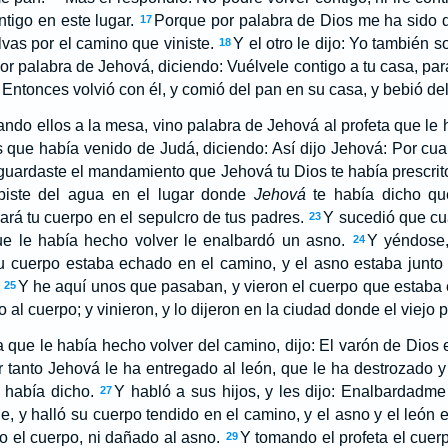
tigo en este lugar.
Porque por palabra de Dios me ha sido 
17
lvas por el camino que viniste.
Y el otro le dijo: Yo también s
18
r palabra de Jehová, diciendo: Vuélvele contigo a tu casa, p
Entonces volvió con él, y comió del pan en su casa, y bebió de
ando ellos a la mesa, vino palabra de Jehová al profeta que le 
 que había venido de Judá, diciendo: Así dijo Jehová: Por cua
guardaste el mandamiento que Jehová tu Dios te había prescrit
biste del agua en el lugar donde
Jehová
te había dicho qu
ará tu cuerpo en el sepulcro de tus padres.
Y sucedió que c
23
que le había hecho volver le enalbardó un asno.
Y yéndose,
24
u cuerpo estaba echado en el camino, y el asno estaba junto 
Y he aquí unos que pasaban, y vieron el cuerpo que estaba
25
 al cuerpo; y vinieron, y lo dijeron en la ciudad donde el viejo 
a que le había hecho volver del camino, dijo: El varón de Dios 
 tanto Jehová le ha entregado al león, que le ha destrozado 
 había dicho.
Y habló a sus hijos, y les dijo: Enalbardadme
27
ue, y halló su cuerpo tendido en el camino, y el asno y el león 
o el cuerpo, ni dañado al asno.
Y tomando el profeta el cuerp
29