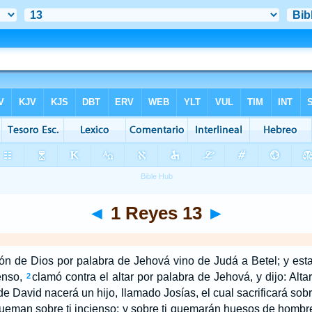
◄
1 Reyes 13
►
ón de Dios por palabra de Jehová vino de Judá a Betel; y est
enso,
clamó contra el altar por palabra de Jehová, y dijo: Altar
2
e David nacerá un hijo, llamado Josías, el cual sacrificará sobr
queman sobre ti incienso; y sobre ti quemarán huesos de hombr