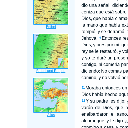
dio una señal, dicien
ceniza que
está
sobre 
Dios, que había clamad
la mano que había exte
rompió, y se derramó l
Jehová.
Entonces res
6
Dios, y ores por mí, q
rey se le restauró, y v
y yo te daré un presen
contigo, ni comería pa
diciendo: No comas pan
camino, y no volvió po
Moraba entonces en Be
11
Dios había hecho aquel
Y su padre les dijo:
12
varón de Dios, que h
enalbardaron el asno,
alcornoque; y le dijo: 
conmigo a casa, y com