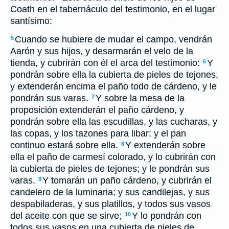
Coath en el tabernáculo del testimonio, en el lugar
santísimo:
Cuando se hubiere de mudar el campo, vendrán
5
Aarón y sus hijos, y desarmarán el velo de la
tienda, y cubrirán con él el arca del testimonio:
Y
6
pondrán sobre ella la cubierta de pieles de tejones,
y extenderán encima el paño todo de cárdeno, y le
pondrán sus varas.
Y sobre la mesa de la
7
proposición extenderán el paño cárdeno, y
pondrán sobre ella las escudillas, y las cucharas, y
las copas, y los tazones para libar: y el pan
continuo estará sobre ella.
Y extenderán sobre
8
ella el paño de carmesí colorado, y lo cubrirán con
la cubierta de pieles de tejones; y le pondrán sus
varas.
Y tomarán un paño cárdeno, y cubrirán el
9
candelero de la luminaria; y sus candilejas, y sus
despabiladeras, y sus platillos, y todos sus vasos
del aceite con que se sirve;
Y lo pondrán con
10
todos sus vasos en una cubierta de pieles de