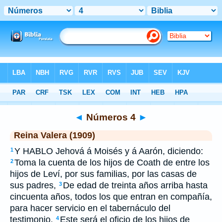
Biblia
>
RVR 1909
> Números 4
◄
Números 4
►
Reina Valera (1909)
Y HABLO Jehová á Moisés y á Aarón, diciendo:
1
Toma la cuenta de los hijos de Coath de entre los
2
hijos de Leví, por sus familias, por las casas de
sus padres,
De edad de treinta años arriba hasta
3
cincuenta años, todos los que entran en compañía,
para hacer servicio en el tabernáculo del
testimonio.
Este será el oficio de los hijos de
4