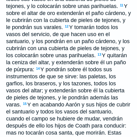
tejones, y lo colocarán sobre unas parihuelas.
Y
11
sobre el altar de oro extenderán el paño cárdeno, y
le cubrirán con la cubierta de pieles de tejones, y
le pondrán sus varales.
Y tomarán todos los
12
vasos del servicio, de que hacen uso en el
santuario, y los pondrán en un paño cárdeno, y los
cubrirán con una cubierta de pieles de tejones, y
los colocarán sobre unas parihuelas.
Y quitarán
13
la ceniza del altar, y extenderán sobre él un paño
de púrpura:
Y pondrán sobre él todos sus
14
instrumentos de que se sirve: las paletas, los
garfios, los braseros, y los tazones, todos los
vasos del altar; y extenderán sobre él la cubierta
de pieles de tejones, y le pondrán además las
varas.
Y en acabando Aarón y sus hijos de cubrir
15
el santuario y todos los vasos del santuario,
cuando el campo se hubiere de mudar, vendrán
después de ello los hijos de Coath para conducir:
mas no tocarán cosa santa, que morirán. Estas