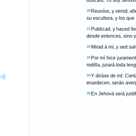
buscáis. Yo soy Jehová 
Reuníos, y venid; al
20
su escultura, y los que
Publicad, y haced lle
21
desde entonces, sino y
Mirad á mí, y sed sal
22
Por mí hice jurament
23
rodilla, jurará toda len
Y diráse de mí: Ciert
24
enardecen, serán aver
En Jehová será justif
25