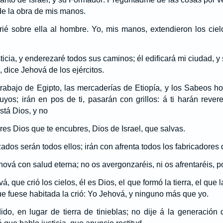
 de la obra de mis manos.
 crié sobre ella al hombre. Yo, mis manos, extendieron los ciel
ticia, y enderezaré todos sus caminos; él edificará mi ciudad, y 
, dice Jehová de los ejércitos.
trabajo de Egipto, las mercaderías de Etiopía, y los Sabeos 
uyos; irán en pos de ti, pasarán con grillos: á ti harán revere
está Dios, y no
es Dios que te encubres, Dios de Israel, que salvas.
dos serán todos ellos; irán con afrenta todos los fabricadores
hová con salud eterna; no os avergonzaréis, ni os afrentaréis, po
á, que crió los cielos, él es Dios, el que formó la tierra, el que
ue fuese habitada la crió: Yo Jehová, y ninguno más que yo.
do, en lugar de tierra de tinieblas; no dije á la generació