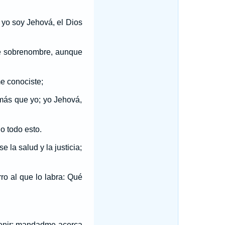
 yo soy Jehová, el Dios
ete sobrenombre, aunque
e conociste;
más que yo; yo Jehová,
o todo esto.
e la salud y la justicia;
rro al que lo labra: Qué
 venir; mandadme acerca