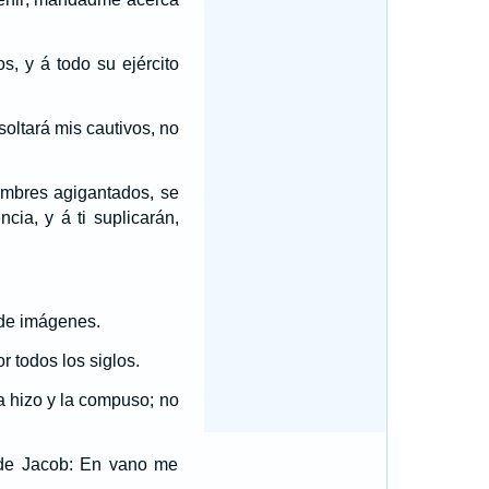
os, y á todo su ejército
soltará mis cautivos, no
hombres agigantados, se
ncia, y á ti suplicarán,
 de imágenes.
r todos los siglos.
 la hizo y la compuso; no
n de Jacob: En vano me