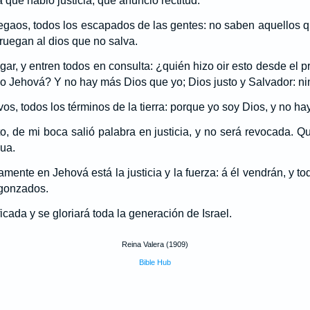
que hablo justicia, que anuncio rectitud.
legaos, todos los escapados de las gentes: no saben aquellos 
 ruegan al dios que no salva.
gar, y entren todos en consulta: ¿quién hizo oir esto desde el pri
o Jehová? Y no hay más Dios que yo; Dios justo y Salvador: nin
vos, todos los términos de la tierra: porque yo soy Dios, y no ha
o, de mi boca salió palabra en justicia, y no será revocada. Q
gua.
amente en Jehová está la justicia y la fuerza: á él vendrán, y to
gonzados.
icada y se gloriará toda la generación de Israel.
Reina Valera (1909)
Bible Hub