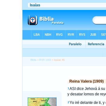
Biblia
>
RVR 1909
> Isaías 45
Reina Valera (1909)
ASI dice Jehová á su 
1
y desatar lomos de reye
Yo iré delante de ti, 
2