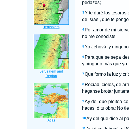
pedazos;
Y te daré los tesoros
3
de Israel, que te pong
Por amor de mi sierv
4
no me conociste.
Yo Jehová, y ninguno 
5
Para que se sepa des
6
y ninguno más que yo:
Que formo la luz y crí
7
Rociad, cielos, de arri
8
háganse brotar juntame
Ay del que pleitea con
9
haces; ó tu obra: No t
Ay del que dice al p
10
Así dice Jehová, el 
11