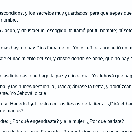
 escondidos, y los secretos muy guardados; para que sepas que
o nombre.
o Jacob, y de Israel mi escogido, te llamé por tu nombre; pús
más hay: no hay Dios fuera de mí. Yo te ceñiré, aunque tú no m
de el nacimiento del sol, y desde donde se pone, que no hay 
o las tinieblas, que hago la paz y crío el mal. Yo Jehová que hag
ba, y las nubes destilen la justicia; ábrase la tierra, y prodúzcans
nte. Yo Jehová lo crié.
 su Hacedor! ¡el tiesto con los tiestos de la tierra! ¿Dirá el ba
iene manos?
adre: ¿Por qué engendraste? y á la mujer: ¿Por qué pariste?
Santo de Israel, y su Formador: Preguntadme de las cosas por