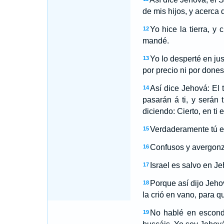
de mis hijos, y acerca
Yo hice la tierra, y
12
mandé.
Yo lo desperté en jus
13
por precio ni por dones
Así dice Jehová: El 
14
pasarán á ti, y serán t
diciendo: Cierto, en ti 
Verdaderamente tú er
15
Confusos y avergonza
16
Israel es salvo en Je
17
Porque así dijo Jehov
18
la crió en vano, para q
No hablé en escondi
19