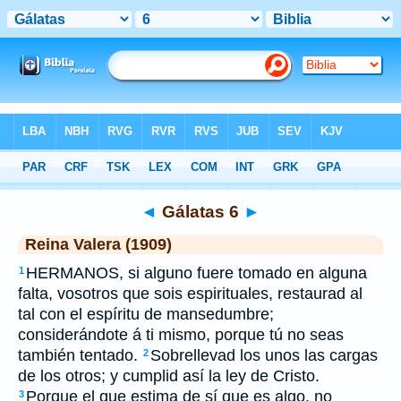
Biblia
>
RVR 1909
> Gálatas 6
◄
Gálatas 6
►
Reina Valera (1909)
HERMANOS, si alguno fuere tomado en alguna
1
falta, vosotros que sois espirituales, restaurad al
tal con el espíritu de mansedumbre;
considerándote á ti mismo, porque tú no seas
también tentado.
Sobrellevad los unos las cargas
2
de los otros; y cumplid así la ley de Cristo.
Porque el que estima de sí que es algo, no
3