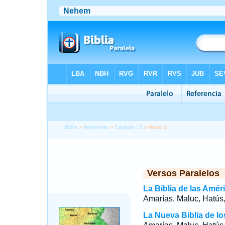
Biblia
>
Nehemías
>
Capítulo 12
> Verso 2
Versos Paralelos
La Biblia de las Amér
Amarías, Maluc, Hatús
La Nueva Biblia de l