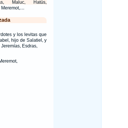
as, Maluc, Hatús,
, Meremot,…
zada
dotes y los levitas que
bel, hijo de Salatiel, y
 Jeremías, Esdras,
Meremot,