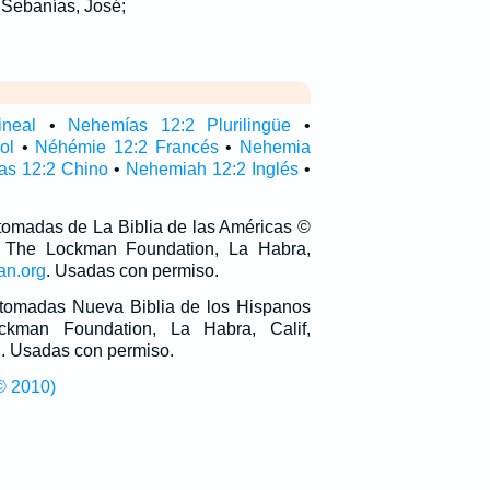
 Sebanías, José;
ineal
•
Nehemías 12:2 Plurilingüe
•
ol
•
Néhémie 12:2 Francés
•
Nehemia
as 12:2 Chino
•
Nehemiah 12:2 Inglés
•
 tomadas de La Biblia de las Américas ©
 The Lockman Foundation, La Habra,
an.org
. Usadas con permiso.
n tomadas Nueva Biblia de los Hispanos
man Foundation, La Habra, Calif,
g
. Usadas con permiso.
© 2010)