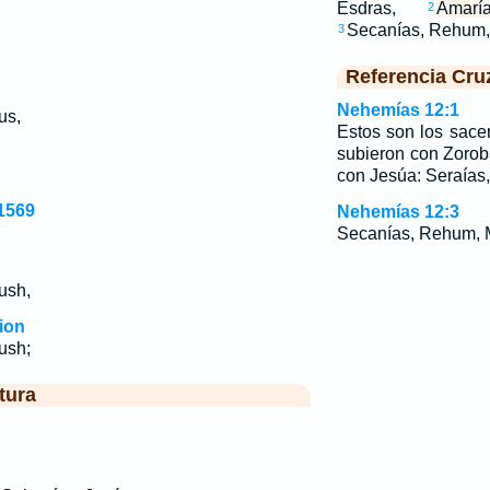
,
Esdras,
Amarí
2
Secanías, Rehum
3
,
Referencia Cru
Nehemías 12:1
us,
Estos son los sacer
subieron con Zoroba
,
con Jesúa: Seraías,
1569
Nehemías 12:3
,
Secanías, Rehum, 
ush,
ion
ush;
tura