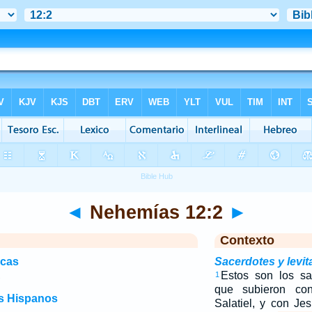
◄
Nehemías 12:2
►
Contexto
icas
Sacerdotes y levit
,
Estos son los sa
1
que subieron con
os Hispanos
Salatiel, y con Je