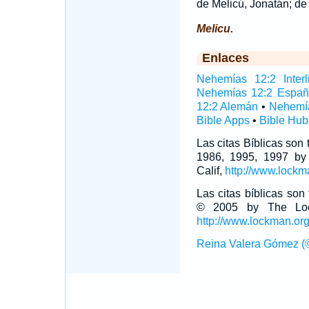
de Melicú, Jonatán; de
Melicu.
Enlaces
Nehemías 12:2 Interl
Nehemías 12:2 Españ
12:2 Alemán
•
Nehemí
Bible Apps
•
Bible Hub
Las citas Bíblicas son
1986, 1995, 1997 by
Calif,
http://www.lockm
Las citas bíblicas so
© 2005 by The Lock
http://www.lockman.or
Reina Valera Gómez (