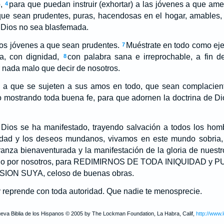
,
para que puedan instruir (exhortar) a las jóvenes a que am
4
que sean prudentes, puras, hacendosas en el hogar, amables, 
 Dios no sea blasfemada.
los jóvenes a que sean prudentes.
Muéstrate en todo como ej
7
a, con dignidad,
con palabra sana e irreprochable, a fin d
8
 nada malo que decir de nosotros.
s a que se sujeten a sus amos en todo, que sean complacient
o mostrando toda buena fe, para que adornen la doctrina de Di
 Dios se ha manifestado, trayendo salvación a todos los hom
dad y los deseos mundanos, vivamos en este mundo sobria, 
anza bienaventurada y la manifestación de la gloria de nuestr
dio por nosotros, para REDIMIRNOS DE TODA INIQUIDAD y 
ON SUYA, celoso de buenas obras.
y reprende con toda autoridad. Que nadie te menosprecie.
ueva Biblia de los Hispanos © 2005 by The Lockman Foundation, La Habra, Calif,
http://www.