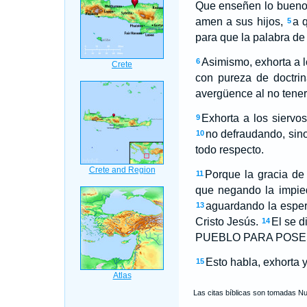
Que enseñen lo bueno
amen a sus hijos,
a 
5
para que la palabra de
Asimismo, exhorta a 
6
con pureza de doctrin
avergüence al no tener
Exhorta a los siervo
9
no defraudando, sin
10
todo respecto.
Porque la gracia de
11
que negando la impie
aguardando la esper
13
Cristo Jesús.
El se 
14
PUEBLO PARA POSESI
Esto habla, exhorta 
15
Las citas bíblicas son tomadas N