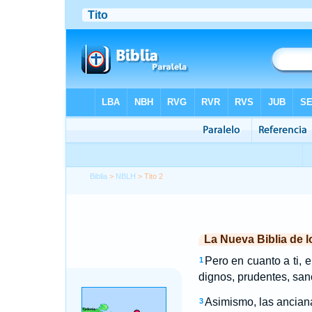
Biblia
>
NBLH
> Tito 2
La Nueva Biblia de 
Pero en cuanto a ti, 
1
dignos, prudentes, sano
Asimismo, las ancian
3