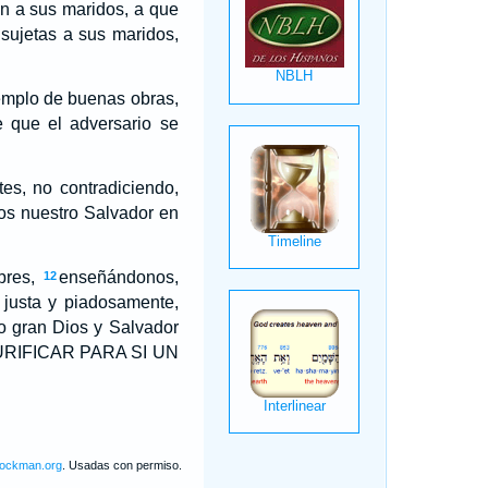
en a sus maridos, a que
sujetas a sus maridos,
emplo de buenas obras,
e que el adversario se
es, no contradiciendo,
os nuestro Salvador en
bres,
enseñándonos,
12
justa y piadosamente,
o gran Dios y Salvador
PURIFICAR PARA SI UN
lockman.org
. Usadas con permiso.