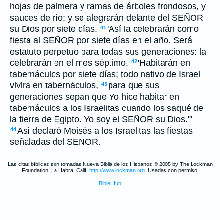
hojas de palmera y ramas de árboles frondosos, y
sauces de río; y se alegrarán delante del SEÑOR
su Dios por siete días.
'Así la celebrarán como
41
fiesta al SEÑOR por siete días en el año. Será
estatuto perpetuo para todas sus generaciones; la
celebrarán en el mes séptimo.
'Habitarán en
42
tabernáculos por siete días; todo nativo de Israel
vivirá en tabernáculos,
para que sus
43
generaciones sepan que Yo hice habitar en
tabernáculos a los Israelitas cuando los saqué de
la tierra de Egipto. Yo soy el SEÑOR su Dios.'"
Así declaró Moisés a los Israelitas las fiestas
44
señaladas del SEÑOR.
Las citas bíblicas son tomadas Nueva Biblia de los Hispanos © 2005 by The Lockman
Foundation, La Habra, Calif,
http://www.lockman.org
. Usadas con permiso.
Bible Hub