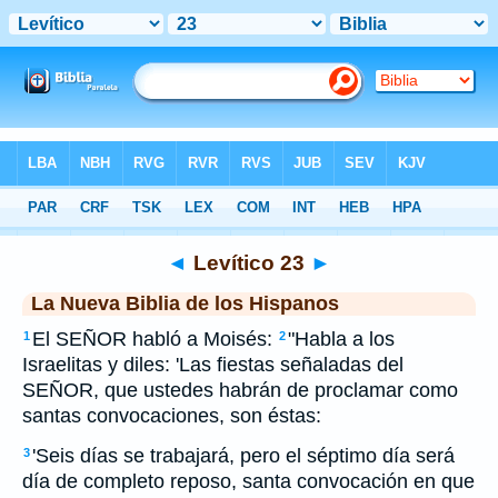
Biblia
>
NBLH
> Levítico 23
◄
Levítico 23
►
La Nueva Biblia de los Hispanos
El SEÑOR habló a Moisés:
"Habla a los
1
2
Israelitas y diles: 'Las fiestas señaladas del
SEÑOR, que ustedes habrán de proclamar como
santas convocaciones, son éstas:
'Seis días se trabajará, pero el séptimo día será
3
día de completo reposo, santa convocación en que