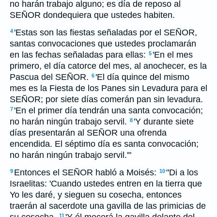
no harán trabajo alguno; es día de reposo al
SEÑOR dondequiera que ustedes habiten.
'Estas son las fiestas señaladas por el SEÑOR,
4
santas convocaciones que ustedes proclamarán
en las fechas señaladas para ellas:
'En el mes
5
primero, el día catorce del mes, al anochecer, es la
Pascua del SEÑOR.
'El día quince del mismo
6
mes es la Fiesta de los Panes sin Levadura para el
SEÑOR; por siete días comerán pan sin levadura.
'En el primer día tendrán una santa convocación;
7
no harán ningún trabajo servil.
'Y durante siete
8
días presentarán al SEÑOR una ofrenda
encendida. El séptimo día es santa convocación;
no harán ningún trabajo servil.'"
Entonces el SEÑOR habló a Moisés:
"Di a los
9
10
Israelitas: 'Cuando ustedes entren en la tierra que
Yo les daré, y sieguen su cosecha, entonces
traerán al sacerdote una gavilla de las primicias de
11