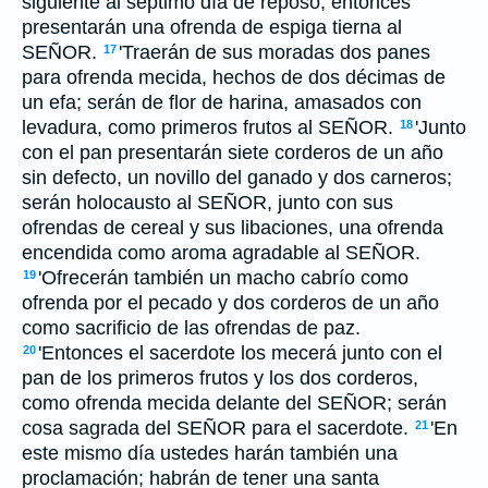
siguiente al séptimo día de reposo; entonces
presentarán una ofrenda de espiga tierna al
SEÑOR.
'Traerán de sus moradas dos panes
17
para ofrenda mecida, hechos de dos décimas de
un efa; serán de flor de harina, amasados con
levadura, como primeros frutos al SEÑOR.
'Junto
18
con el pan presentarán siete corderos de un año
sin defecto, un novillo del ganado y dos carneros;
serán holocausto al SEÑOR, junto con sus
ofrendas de cereal y sus libaciones, una ofrenda
encendida como aroma agradable al SEÑOR.
'Ofrecerán también un macho cabrío como
19
ofrenda por el pecado y dos corderos de un año
como sacrificio de las ofrendas de paz.
'Entonces el sacerdote los mecerá junto con el
20
pan de los primeros frutos y los dos corderos,
como ofrenda mecida delante del SEÑOR; serán
cosa sagrada del SEÑOR para el sacerdote.
'En
21
este mismo día ustedes harán también una
proclamación; habrán de tener una santa