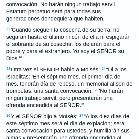
convocación. No harán ningún trabajo servil.
Estatuto perpetuo será para todas sus
generaciones dondequiera que habiten.
'Cuando sieguen la cosecha de su tierra, no
22
segarán hasta el último rincón de ella ni espigarán
el sobrante de su cosecha; los dejarán para el
pobre y para el extranjero. Yo soy el SEÑOR su
Dios.'"
Otra vez el SEÑOR habló a Moisés:
"Di a los
23
24
Israelitas: 'En el séptimo mes, el primer día del
mes, tendrán día de reposo, un memorial al son de
trompetas, una santa convocación.
'No harán
25
ningún trabajo servil, pero presentarán una
ofrenda encendida al SEÑOR.'"
Y el SEÑOR dijo a Moisés:
"A los diez días de
26
27
este séptimo mes será el día de expiación; será
santa convocación para ustedes, y humillarán sus
almas y presentarán una ofrenda encendida al