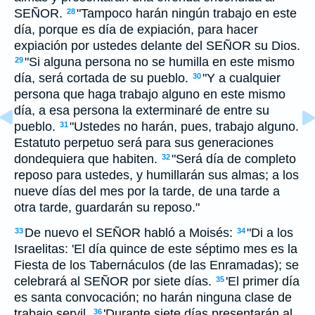
SEÑOR.
"Tampoco harán ningún trabajo en este
28
día, porque es día de expiación, para hacer
expiación por ustedes delante del SEÑOR su Dios.
"Si alguna persona no se humilla en este mismo
29
día, será cortada de su pueblo.
"Y a cualquier
30
persona que haga trabajo alguno en este mismo
día, a esa persona la exterminaré de entre su
pueblo.
"Ustedes no harán, pues, trabajo alguno.
31
Estatuto perpetuo será para sus generaciones
dondequiera que habiten.
"Será día de completo
32
reposo para ustedes, y humillarán sus almas; a los
nueve días del mes por la tarde, de una tarde a
otra tarde, guardarán su reposo."
De nuevo el SEÑOR habló a Moisés:
"Di a los
33
34
Israelitas: 'El día quince de este séptimo mes es la
Fiesta de los Tabernáculos (de las Enramadas); se
celebrará al SEÑOR por siete días.
'El primer día
35
es santa convocación; no harán ninguna clase de
trabajo servil.
'Durante siete días presentarán al
36