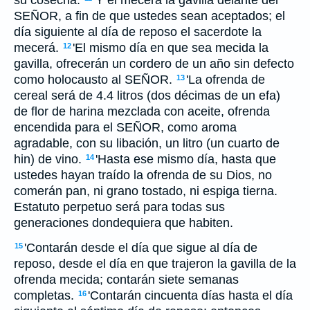
su cosecha.
'Y él mecerá la gavilla delante del
SEÑOR, a fin de que ustedes sean aceptados; el
día siguiente al día de reposo el sacerdote la
mecerá.
'El mismo día en que sea mecida la
12
gavilla, ofrecerán un cordero de un año sin defecto
como holocausto al SEÑOR.
'La ofrenda de
13
cereal será de 4.4 litros (dos décimas de un efa)
de flor de harina mezclada con aceite, ofrenda
encendida para el SEÑOR, como aroma
agradable, con su libación, un litro (un cuarto de
hin) de vino.
'Hasta ese mismo día, hasta que
14
ustedes hayan traído la ofrenda de su Dios, no
comerán pan, ni grano tostado, ni espiga tierna.
Estatuto perpetuo será para todas sus
generaciones dondequiera que habiten.
'Contarán desde el día que sigue al día de
15
reposo, desde el día en que trajeron la gavilla de la
ofrenda mecida; contarán siete semanas
completas.
'Contarán cincuenta días hasta el día
16