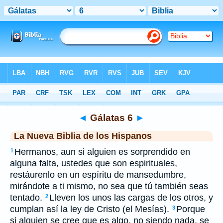
Biblia
>
NBLH
> Gálatas 6
◄
Gálatas 6
►
La Nueva Biblia de los Hispanos
Hermanos, aun si alguien es sorprendido en
1
alguna falta, ustedes que son espirituales,
restáurenlo en un espíritu de mansedumbre,
mirándote a ti mismo, no sea que tú también seas
tentado.
Lleven los unos las cargas de los otros, y
2
cumplan así la ley de Cristo (el Mesías).
Porque
3
si alguien se cree que es algo, no siendo nada, se