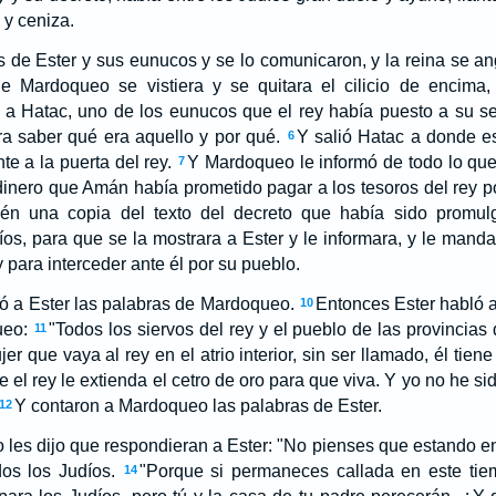
 y ceniza.
s de Ester y sus eunucos y se lo comunicaron, y la reina se a
 Mardoqueo se vistiera y se quitara el cilicio de encima,
 a Hatac, uno de los eunucos que el rey había puesto a su ser
a saber qué era aquello y por qué.
Y salió Hatac a donde e
6
te a la puerta del rey.
Y Mardoqueo le informó de todo lo que
7
dinero que Amán había prometido pagar a los tesoros del rey po
ién una copia del texto del decreto que había sido promu
íos, para que se la mostrara a Ester y le informara, y le mandar
y para interceder ante él por su pueblo.
ó a Ester las palabras de Mardoqueo.
Entonces Ester habló 
10
ueo:
"Todos los siervos del rey y el pueblo de las provincias
11
r que vaya al rey en el atrio interior, sin ser llamado, él tiene
el rey le extienda el cetro de oro para que viva. Y yo no he sid
Y contaron a Mardoqueo las palabras de Ester.
12
es dijo que respondieran a Ester: "No pienses que estando en 
os los Judíos.
"Porque si permaneces callada en este tiemp
14