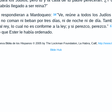
para los Judíos, pero tú y la casa de tu padre perecerán. ¿Y
abrás llegado a ser reina?"
e respondieran a Mardoqueo:
"Ve, reúne a todos los Judío
16
 no coman ni beban por tres días, ni de noche ni de día. Tamb
l rey, lo cual no es conforme a la ley; y si perezco, perezco."
1
o que Ester le había ordenado.
ueva Biblia de los Hispanos © 2005 by The Lockman Foundation, La Habra, Calif,
http://www.
Bible Hub