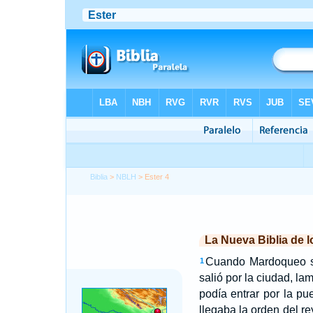
Biblia
>
NBLH
> Ester 4
La Nueva Biblia de 
Cuando Mardoqueo sup
1
salió por la ciudad, l
podía entrar por la pue
llegaba la orden del r