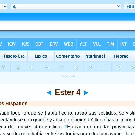
◄
Ester 4
►
los Hispanos
o todo lo que se había hecho, rasgó sus vestidos, se vistió 
amentándose con grande y amargo clamor.
Y llegó hasta la puer
2
rta del rey vestido de cilicio.
En cada una de las provincias
3
ey y su decreto, había entre los Judíos gran duelo y ayuno, llan