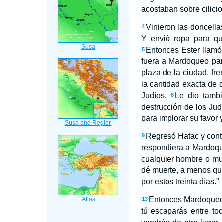
acostaban sobre cilicio
Vinieron las doncella
4
Y envió ropa para que
Entonces Ester llamó
5
fuera a Mardoqueo par
plaza de la ciudad, fren
la cantidad exacta de 
Judíos.
Le dio tamb
8
destrucción de los Jud
para implorar su favor 
Regresó Hatac y cont
9
respondiera a Mardoq
cualquier hombre o muje
dé muerte, a menos que 
por estos treinta días."
Entonces Mardoqueo l
13
tú escaparás entre tod