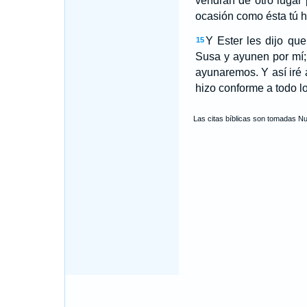
vendrán de otro lugar 
ocasión como ésta tú h
Y Ester les dijo qu
15
Susa y ayunen por mí;
ayunaremos. Y así iré a
hizo conforme a todo l
Las citas bíblicas son tomadas N