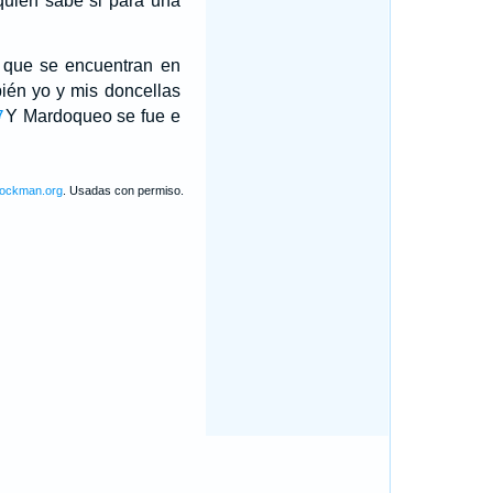
 quién sabe si para una
s que se encuentran en
ién yo y mis doncellas
Y Mardoqueo se fue e
7
lockman.org
. Usadas con permiso.