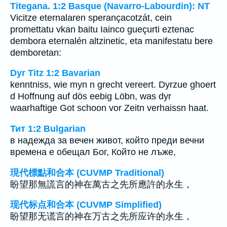
Titegana. 1:2 Basque (Navarro-Labourdin): NT
Vicitze eternalaren sperançacotzát, cein
promettatu vkan baitu Iainco gueçurti eztenac
dembora eternalén altzinetic, eta manifestatu bere
demboretan:
Dyr Titz 1:2 Bavarian
kenntniss, wie myn n grecht vereert. Dyrzue ghoert
d Hoffnung auf dös eebig Löbn, was dyr
waarhaftige Got schoon vor Zeitn verhaissn haat.
Тит 1:2 Bulgarian
в надежда за вечен живот, който преди вечни
времена е обещал Бог, Който не лъже,
現代標點和合本 (CUVMP Traditional)
盼望那無謊言的神在萬古之先所應許的永生，
现代标点和合本 (CUVMP Simplified)
盼望那无谎言的神在万古之先所应许的永生，