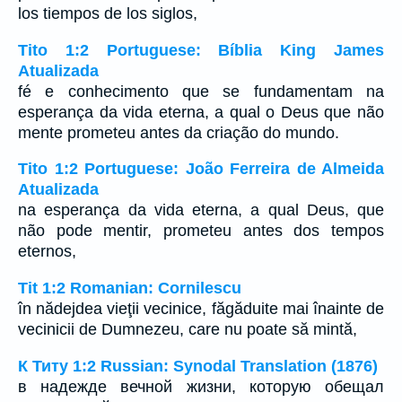
los tiempos de los siglos,
Tito 1:2 Portuguese: Bíblia King James
Atualizada
fé e conhecimento que se fundamentam na
esperança da vida eterna, a qual o Deus que não
mente prometeu antes da criação do mundo.
Tito 1:2 Portuguese: João Ferreira de Almeida
Atualizada
na esperança da vida eterna, a qual Deus, que
não pode mentir, prometeu antes dos tempos
eternos,
Tit 1:2 Romanian: Cornilescu
în nădejdea vieţii vecinice, făgăduite mai înainte de
vecinicii de Dumnezeu, care nu poate să mintă,
К Титу 1:2 Russian: Synodal Translation (1876)
в надежде вечной жизни, которую обещал