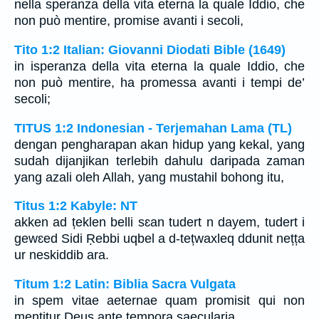
nella speranza della vita eterna la quale Iddio, che
non può mentire, promise avanti i secoli,
Tito 1:2 Italian: Giovanni Diodati Bible (1649)
in isperanza della vita eterna la quale Iddio, che
non può mentire, ha promessa avanti i tempi de’
secoli;
TITUS 1:2 Indonesian - Terjemahan Lama (TL)
dengan pengharapan akan hidup yang kekal, yang
sudah dijanjikan terlebih dahulu daripada zaman
yang azali oleh Allah, yang mustahil bohong itu,
Titus 1:2 Kabyle: NT
akken ad țeklen belli sɛan tudert n dayem, tudert i
gewɛed Sidi Ṛebbi uqbel a d-tețwaxleq ddunit nețța
ur neskiddib ara.
Titum 1:2 Latin: Biblia Sacra Vulgata
in spem vitae aeternae quam promisit qui non
mentitur Deus ante tempora saecularia