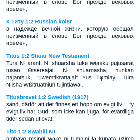
неизменный в слове Бог прежде вековых
времен,
К Титу 1:2 Russian koi8r
в надежде вечной жизни, которую обещал
неизменный в слове Бог прежде вековых
времен,
Titus 1:2 Shuar New Testament
Tura N· arant, N· shuarsha tuke iwiaaku pujusarat
tusan Θtsereajai. N· shuarnasha, nunkan
najantsuk, "uwemtikrattajai" Yus Tφmiayi. Tura
Niisha Wßitruatniun tujintiawai.
Titusbrevet 1:2 Swedish (1917)
sänd, därför att det finnes ett hopp om evigt liv -- ty
evigt liv har Gud, som icke kan ljuga, för evärdliga
tider sedan utlovat,
Tito 1:2 Swahili NT
ambayo msingi wake ni tumaini la kupata uzima