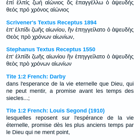
ἐπί ἐλπίς ζωή αἰώνιος ὅς ἐπαγγέλλω ὁ ἀψευδής
θεός πρό χρόνος αἰώνιος
Scrivener's Textus Receptus 1894
ἐπ’ ἐλπίδι ζωῆς αἰωνίου, ἣν ἐπηγγείλατο ὁ ἀψευδὴς
Θεὸς πρὸ χρόνων αἰωνίων,
Stephanus Textus Receptus 1550
ἐπ' ἐλπίδι ζωῆς αἰωνίου ἣν ἐπηγγείλατο ὁ ἀψευδὴς
θεὸς πρὸ χρόνων αἰωνίων
Tite 1:2 French: Darby
dans l'esperance de la vie eternelle que Dieu, qui
ne peut mentir, a promise avant les temps des
siecles...;
Tite 1:2 French: Louis Segond (1910)
lesquelles reposent sur l'espérance de la vie
éternelle, promise dès les plus anciens temps par
le Dieu qui ne ment point,