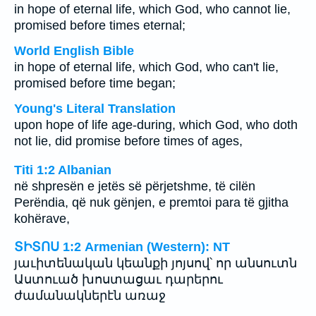
in hope of eternal life, which God, who cannot lie,
promised before times eternal;
World English Bible
in hope of eternal life, which God, who can't lie,
promised before time began;
Young's Literal Translation
upon hope of life age-during, which God, who doth
not lie, did promise before times of ages,
Titi 1:2 Albanian
në shpresën e jetës së përjetshme, të cilën
Perëndia, që nuk gënjen, e premtoi para të gjitha
kohërave,
ՏԻՏՈՍ 1:2 Armenian (Western): NT
յաւիտենական կեանքի յոյսով՝ որ անսուտն
Աստուած խոստացաւ դարերու
ժամանակներէն առաջ