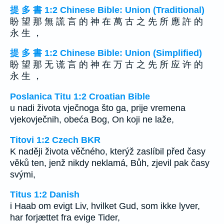
提 多 書 1:2 Chinese Bible: Union (Traditional)
盼 望 那 無 謊 言 的 神 在 萬 古 之 先 所 應 許 的
永 生 ，
提 多 書 1:2 Chinese Bible: Union (Simplified)
盼 望 那 无 谎 言 的 神 在 万 古 之 先 所 应 许 的
永 生 ，
Poslanica Titu 1:2 Croatian Bible
u nadi života vječnoga što ga, prije vremena
vjekovječnih, obeća Bog, On koji ne laže,
Titovi 1:2 Czech BKR
K naději života věčného, kterýž zaslíbil před časy
věků ten, jenž nikdy neklamá, Bůh, zjevil pak časy
svými,
Titus 1:2 Danish
i Haab om evigt Liv, hvilket Gud, som ikke lyver,
har forjættet fra evige Tider,