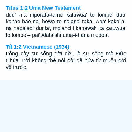
Titus 1:2 Uma New Testament
duu' -na mporata-tamo katuwua' to lompe' duu'
kahae-hae-na, hewa to najanci-taka. Apa' kako'ia-
na napajadi' dunia', mojanci-i kanawai' -ta katuwua'
to lompe'-- pai' Alata'ala uma-i-hana moboa'.
Tít 1:2 Vietnamese (1934)
trông cậy sự sống đời đời, là sự sống mà Ðức
Chúa Trời không thể nói dối đã hứa từ muôn đời
về trước,