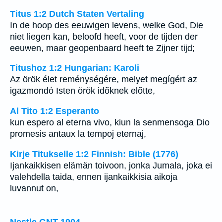
Titus 1:2 Dutch Staten Vertaling
In de hoop des eeuwigen levens, welke God, Die
niet liegen kan, beloofd heeft, voor de tijden der
eeuwen, maar geopenbaard heeft te Zijner tijd;
Titushoz 1:2 Hungarian: Karoli
Az örök élet reménységére, melyet megígért az
igazmondó Isten örök idõknek elõtte,
Al Tito 1:2 Esperanto
kun espero al eterna vivo, kiun la senmensoga Dio
promesis antaux la tempoj eternaj,
Kirje Titukselle 1:2 Finnish: Bible (1776)
Ijankaikkisen elämän toivoon, jonka Jumala, joka ei
valehdella taida, ennen ijankaikkisia aikoja
luvannut on,