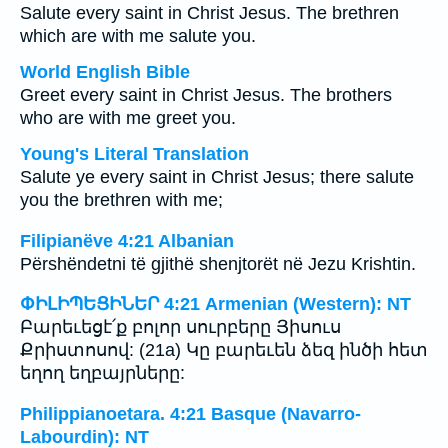
Salute every saint in Christ Jesus. The brethren
which are with me salute you.
World English Bible
Greet every saint in Christ Jesus. The brothers
who are with me greet you.
Young's Literal Translation
Salute ye every saint in Christ Jesus; there salute
you the brethren with me;
Filipianëve 4:21 Albanian
Përshëndetni të gjithë shenjtorët në Jezu Krishtin.
ՓԻԼԻՊԵՑԻՆԵՐ 4:21 Armenian (Western): NT
Բարեւեցէ՛ք բոլոր սուրբերը Յիսուս
Քրիստոսով: (21a) Կը բարեւեն ձեզ ինծի հետ
եղող եղբայրները:
Philippianoetara. 4:21 Basque (Navarro-
Labourdin): NT