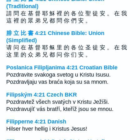
(Traditional)
請 問 在 基 督 耶 穌 裡 的 各 位 聖 徒 安 。 在 我
這 裡 的 眾 弟 兄 都 問 你 們 安 。
腓 立 比 書 4:21 Chinese Bible: Union
(Simplified)
请 问 在 基 督 耶 稣 里 的 各 位 圣 徒 安 。 在 我
这 里 的 众 弟 兄 都 问 你 们 安 。
Poslanica Filipljanima 4:21 Croatian Bible
Pozdravite svakoga svetog u Kristu Isusu.
Pozdravljaju vas braća koja su sa mnom.
Filipským 4:21 Czech BKR
Pozdravtež všech svatých v Kristu Ježíši.
Pozdravujíť vás bratří, kteříž jsou se mnou.
Filipperne 4:21 Danish
Hilser hver hellig i Kristus Jesus!