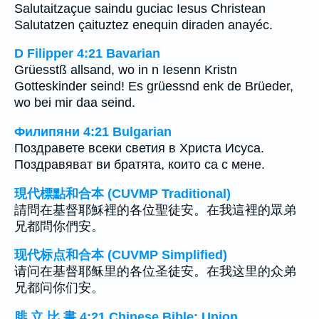
Salutaitzaçue saindu guciac Iesus Christean
Salutatzen çaituztez enequin diraden anayéc.
D Filipper 4:21 Bavarian
Grüesstß allsand, wo in n Iesenn Kristn
Gotteskinder seind! Es grüessnd enk de Brüeder,
wo bei mir daa seind.
Филипяни 4:21 Bulgarian
Поздравете всеки светия в Христа Исуса.
Поздравяват ви братята, които са с мене.
現代標點和合本 (CUVMP Traditional)
請問在基督耶穌裡的各位聖徒安。在我這裡的眾弟
兄都問你們安。
现代标点和合本 (CUVMP Simplified)
请问在基督耶稣里的各位圣徒安。在我这里的众弟
兄都问你们安。
腓 立 比 書 4:21 Chinese Bible: Union