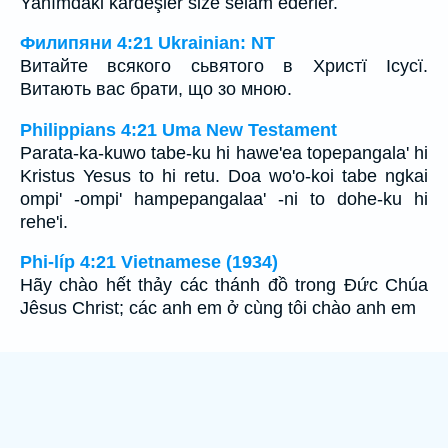
Yanımdaki kardeşler size selam ederler.
Филипяни 4:21 Ukrainian: NT
Витайте всякого сьвятого в Христї Ісусї.
Витають вас брати, що зо мною.
Philippians 4:21 Uma New Testament
Parata-ka-kuwo tabe-ku hi hawe'ea topepangala' hi
Kristus Yesus to hi retu. Doa wo'o-koi tabe ngkai
ompi' -ompi' hampepangalaa' -ni to dohe-ku hi
rehe'i.
Phi-líp 4:21 Vietnamese (1934)
Hãy chào hết thảy các thánh đồ trong Ðức Chúa
Jêsus Christ; các anh em ở cùng tôi chào anh em