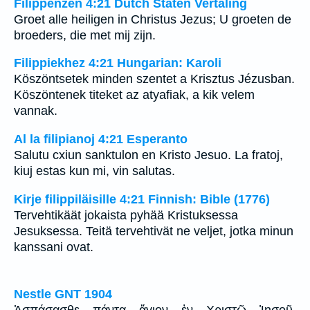
Filippenzen 4:21 Dutch Staten Vertaling
Groet alle heiligen in Christus Jezus; U groeten de
broeders, die met mij zijn.
Filippiekhez 4:21 Hungarian: Karoli
Köszöntsetek minden szentet a Krisztus Jézusban.
Köszöntenek titeket az atyafiak, a kik velem
vannak.
Al la filipianoj 4:21 Esperanto
Salutu cxiun sanktulon en Kristo Jesuo. La fratoj,
kiuj estas kun mi, vin salutas.
Kirje filippiläisille 4:21 Finnish: Bible (1776)
Tervehtikäät jokaista pyhää Kristuksessa
Jesuksessa. Teitä tervehtivät ne veljet, jotka minun
kanssani ovat.
Nestle GNT 1904