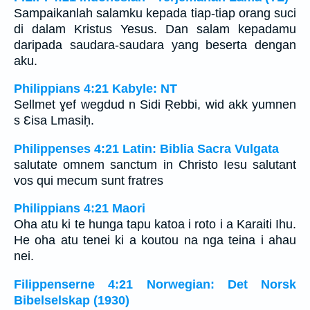
Sampaikanlah salamku kepada tiap-tiap orang suci
di dalam Kristus Yesus. Dan salam kepadamu
daripada saudara-saudara yang beserta dengan
aku.
Philippians 4:21 Kabyle: NT
Sellmet ɣef wegdud n Sidi Ṛebbi, wid akk yumnen
s Ɛisa Lmasiḥ.
Philippenses 4:21 Latin: Biblia Sacra Vulgata
salutate omnem sanctum in Christo Iesu salutant
vos qui mecum sunt fratres
Philippians 4:21 Maori
Oha atu ki te hunga tapu katoa i roto i a Karaiti Ihu.
He oha atu tenei ki a koutou na nga teina i ahau
nei.
Filippenserne 4:21 Norwegian: Det Norsk
Bibelselskap (1930)