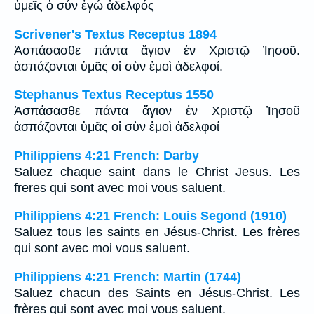
ὑμεῖς ὁ σύν ἐγώ ἀδελφός
Scrivener's Textus Receptus 1894
Ἀσπάσασθε πάντα ἅγιον ἐν Χριστῷ Ἰησοῦ.
ἀσπάζονται ὑμᾶς οἱ σὺν ἐμοὶ ἀδελφοί.
Stephanus Textus Receptus 1550
Ἀσπάσασθε πάντα ἅγιον ἐν Χριστῷ Ἰησοῦ
ἀσπάζονται ὑμᾶς οἱ σὺν ἐμοὶ ἀδελφοί
Philippiens 4:21 French: Darby
Saluez chaque saint dans le Christ Jesus. Les
freres qui sont avec moi vous saluent.
Philippiens 4:21 French: Louis Segond (1910)
Saluez tous les saints en Jésus-Christ. Les frères
qui sont avec moi vous saluent.
Philippiens 4:21 French: Martin (1744)
Saluez chacun des Saints en Jésus-Christ. Les
frères qui sont avec moi vous saluent.