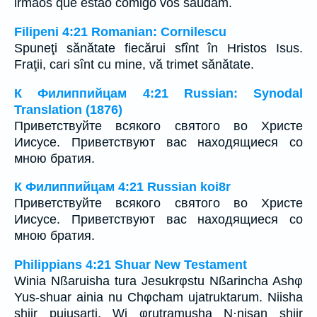
irmãos que estão comigo vos saúdam.
Filipeni 4:21 Romanian: Cornilescu
Spuneţi sănătate fiecărui sfînt în Hristos Isus.
Fraţii, cari sînt cu mine, vă trimet sănătate.
К Филиппийцам 4:21 Russian: Synodal
Translation (1876)
Приветствуйте всякого святого во Христе
Иисусе. Приветствуют вас находящиеся со
мною братия.
К Филиппийцам 4:21 Russian koi8r
Приветствуйте всякого святого во Христе
Иисусе. Приветствуют вас находящиеся со
мною братия.
Philippians 4:21 Shuar New Testament
Winia Nßaruisha tura Jesukrφstu Nßarincha Ashφ
Yus-shuar ainia nu Chφcham ujatruktarum. Niisha
shiir pujusarti. Wi φrutramusha N·nisan shiir