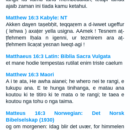
ajaib zaman ini tiada kamu ketahui.
Matthew 16:3 Kabyle: NT
Akken daɣen taṣebḥit, teqqaṛem a d-iwwet ugeffur
( lehwa ) axaṭer yella usigna. AAmek ! Tesnem aț-
țfehmem lḥala n igenni, ur tezmirem ara aț-
țfehmem licaṛat yeɛnan lweqt-agi !
Matthaeus 16:3 Latin: Biblia Sacra Vulgata
et mane hodie tempestas rutilat enim triste caelum
Matthew 16:3 Maori
A i te ata, He awha aianei; he whero nei te rangi, e
tukupu ana. E te hunga tinihanga, e matau ana
koutou ki te titiro ki te mata o te rangi; te taea e
koutou nga tohu o nga taima.
Matteus 16:3 Norwegian: Det Norsk
Bibelselskap (1930)
og om morgenen: Idag blir det uvær, for himmelen