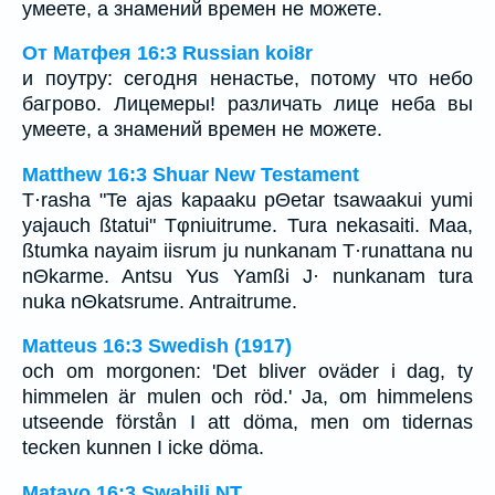
умеете, а знамений времен не можете.
От Матфея 16:3 Russian koi8r
и поутру: сегодня ненастье, потому что небо
багрово. Лицемеры! различать лице неба вы
умеете, а знамений времен не можете.
Matthew 16:3 Shuar New Testament
T·rasha "Te ajas kapaaku pΘetar tsawaakui yumi
yajauch ßtatui" Tφniuitrume. Tura nekasaiti. Maa,
ßtumka nayaim iisrum ju nunkanam T·runattana nu
nΘkarme. Antsu Yus Yamßi J· nunkanam tura
nuka nΘkatsrume. Antraitrume.
Matteus 16:3 Swedish (1917)
och om morgonen: 'Det bliver oväder i dag, ty
himmelen är mulen och röd.' Ja, om himmelens
utseende förstån I att döma, men om tidernas
tecken kunnen I icke döma.
Matayo 16:3 Swahili NT