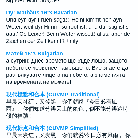
signoéz ecin diroçue?
Dyr Mathäus 16:3 Bavarian
Und eyn dyr Frueh sagtß: 'Heint kimmt non ayn
Wöter, weil dyr Himml so root ist; und dunstig ist s
aau.' Ös Leixer! Bei n Wöter wissetß allss, aber de
Zaichen der Zeit kenntß +nity!
Матей 16:3 Bulgarian
а сутрин: Днес времето ще бъде лошо, защото
небето се червенее намръщено. Вие знаете да
разтълкувате лицето на небето, а знаменията
на времената не можете!
現代標點和合本 (CUVMP Traditional)
早晨天發紅，又發黑，你們就說『今日必有風
雨』。你們知道分辨天上的氣色，倒不能分辨這時
候的神蹟！
现代标点和合本 (CUVMP Simplified)
早晨天发红，又发黑，你们就说‘今日必有风雨’。你