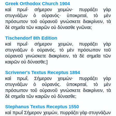
Greek Orthodox Church 1904
καὶ πρωΐ· σήμερον χειμών· πυρράζει γὰρ
στυγνάζων ὁ οὐρανός· ὑποκριταί, τὸ μὲν
πρόσωπον τοῦ οὐρανοῦ γινώσκετε διακρίνειν, τὰ
δὲ σημεῖα τῶν καιρῶν οὐ δύνασθε γνῶναι;
Tischendorf 8th Edition
καὶ πρωΐ· σήμερον χειμών, πυρράζει γὰρ
στυγνάζων ὁ οὐρανός. τὸ μὲν πρόσωπον τοῦ
οὐρανοῦ γινώσκετε διακρίνειν, τὰ δὲ σημεῖα τῶν
καιρῶν οὐ δύνασθε;]
Scrivener's Textus Receptus 1894
καὶ πρωΐ, Σήμερον χειμών· πυρράζει γὰρ
στυγνάζων ὁ οὐρανός. ὑποκριταί, τὸ μὲν
πρόσωπον τοῦ οὐρανοῦ γινώσκετε διακρίνειν, τὰ
δὲ σημεῖα τῶν καιρῶν οὐ δύνασθε;
Stephanus Textus Receptus 1550
καὶ πρωΐ Σήμερον χειμών, πυρράζει γὰρ στυγνάζων