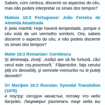
Sabeis, com certeza, discernir os aspectos do céu,
mas não podeis interpretar os sinais dos tempos?
Mateus 16:3 Portuguese: João Ferreira de
Almeida Atualizada
E pela manhã: Hoje haverá tempestade, porque o
céu está de um vermelho sombrio. Ora, sabeis
discernir o aspecto do céu, e não podeis discernir
os sinais dos tempos?
Matei 16:3 Romanian: Cornilescu
Şi dimineaţa, ziceţi: ,Astăzi are să fie furtună, căci
cerul este roş-posomorît.` Făţarnicilor, faţa cerului
ştiţi s'o deosebiţi, şi semnele vremurilor nu le puteţi
deosebi?
От Матфея 16:3 Russian: Synodal Translation
(1876)
и поутру: сегодня ненастье, потому что небо
багрово. Лицемеры! различать лице неба вы