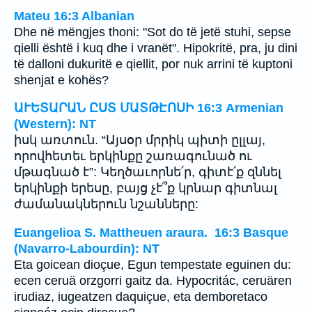
Mateu 16:3 Albanian
Dhe në mëngjes thoni: "Sot do të jetë stuhi, sepse
qielli është i kuq dhe i vranët". Hipokritë, pra, ju dini
të dalloni dukuritë e qiellit, por nuk arrini të kuptoni
shenjat e kohës?
ԱՒԵՏԱՐԱՆ ԸՍՏ ՄԱՏԹԷՈՍԻ 16:3 Armenian
(Western): NT
իսկ առտուն. “Այսօր մրրիկ պիտի ըլլայ,
որովհետեւ երկինքը շառագունած ու
մթագնած է”: Կեղծաւորնե՛ր, գիտէ՛ք զննել
երկինքի երեսը, բայց չէ՞ք կրնար գիտնալ
ժամանակներուն նշանները:
Euangelioa S. Mattheuen araura. 16:3 Basque
(Navarro-Labourdin): NT
Eta goicean dioçue, Egun tempestate eguinen du:
ecen ceruä orzgorri gaitz da. Hypocritác, ceruären
irudiaz, iugeatzen daquiçue, eta demboretaco