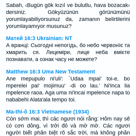
Sabah, ‹Bugün gök kızıl ve bulutlu, hava bozacak›
dersiniz. Gökyüzünün görünümünü
yorumlayabiliyorsunuz da, zamanın belirtilerini
yorumlayamıyor musunuz?
Матей 16:3 Ukrainian: NT
А вранці: Сьогодні непогідь, бо небо червонїє та
хмарить ся. Лицеміри, лице неба вмієте
познавати, а ознак часу не можете?
Matthew 16:3 Uma New Testament
Ane mepupulo ni'uli': `Udaa mpai' toi-e, bo
mperelei pai' mojimuu' -di oo lau.' Ni'inca lia
mpelence raoa. Aga uma ni'incai mpelence napa to
nababehi Alata'ala tempo toi.
Ma-thi-ô 16:3 Vietnamese (1934)
Còn sớm mai, thì các ngươi nói rằng: Hôm nay sẽ
có cơn dông, vì trời đỏ và mờ mờ. Các ngươi
người biết phân biệt rõ sắc trời, mà không phân