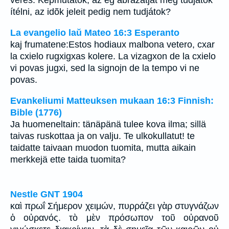
veres. Képmutatók, az ég ábrázatját meg tudjátok
ítélni, az idõk jeleit pedig nem tudjátok?
La evangelio laŭ Mateo 16:3 Esperanto
kaj frumatene:Estos hodiaux malbona vetero, cxar
la cxielo rugxigxas kolere. La vizagxon de la cxielo
vi povas jugxi, sed la signojn de la tempo vi ne
povas.
Evankeliumi Matteuksen mukaan 16:3 Finnish:
Bible (1776)
Ja huomeneltain: tänäpänä tulee kova ilma; sillä
taivas ruskottaa ja on valju. Te ulkokullatut! te
taidatte taivaan muodon tuomita, mutta aikain
merkkejä ette taida tuomita?
Nestle GNT 1904
καὶ πρωΐ Σήμερον χειμών, πυρράζει γὰρ στυγνάζων
ὁ οὐρανός. τὸ μὲν πρόσωπον τοῦ οὐρανοῦ