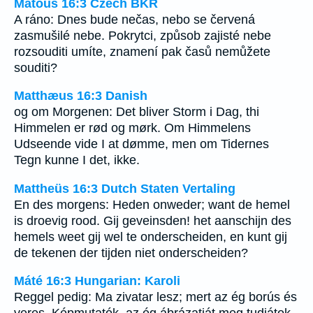
Matouš 16:3 Czech BKR
A ráno: Dnes bude nečas, nebo se červená
zasmušilé nebe. Pokrytci, způsob zajisté nebe
rozsouditi umíte, znamení pak časů nemůžete
souditi?
Matthæus 16:3 Danish
og om Morgenen: Det bliver Storm i Dag, thi
Himmelen er rød og mørk. Om Himmelens
Udseende vide I at dømme, men om Tidernes
Tegn kunne I det, ikke.
Mattheüs 16:3 Dutch Staten Vertaling
En des morgens: Heden onweder; want de hemel
is droevig rood. Gij geveinsden! het aanschijn des
hemels weet gij wel te onderscheiden, en kunt gij
de tekenen der tijden niet onderscheiden?
Máté 16:3 Hungarian: Karoli
Reggel pedig: Ma zivatar lesz; mert az ég borús és