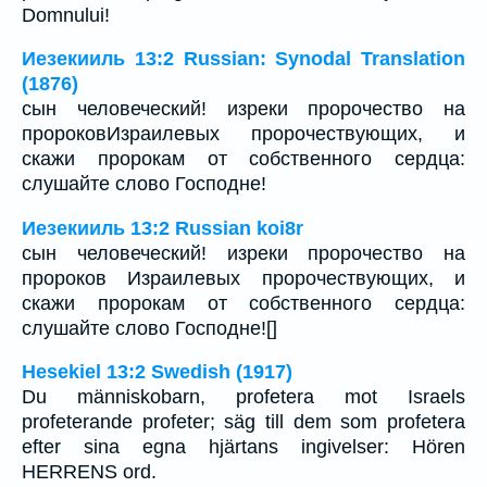
Domnului!
Иезекииль 13:2 Russian: Synodal Translation
(1876)
сын человеческий! изреки пророчество на
пророковИзраилевых пророчествующих, и
скажи пророкам от собственного сердца:
слушайте слово Господне!
Иезекииль 13:2 Russian koi8r
сын человеческий! изреки пророчество на
пророков Израилевых пророчествующих, и
скажи пророкам от собственного сердца:
слушайте слово Господне![]
Hesekiel 13:2 Swedish (1917)
Du människobarn, profetera mot Israels
profeterande profeter; säg till dem som profetera
efter sina egna hjärtans ingivelser: Hören
HERRENS ord.