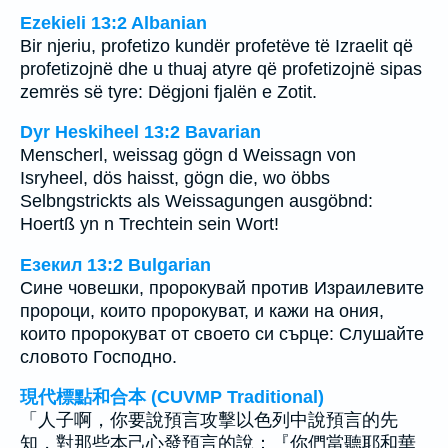
Ezekieli 13:2 Albanian
Bir njeriu, profetizo kundër profetëve të Izraelit që
profetizojnë dhe u thuaj atyre që profetizojnë sipas
zemrës së tyre: Dëgjoni fjalën e Zotit.
Dyr Heskiheel 13:2 Bavarian
Menscherl, weissag gögn d Weissagn von
Isryheel, dös haisst, gögn die, wo öbbs
Selbngstrickts als Weissagungen ausgöbnd:
Hoertß yn n Trechtein sein Wort!
Езекил 13:2 Bulgarian
Сине човешки, пророкувай против Израилевите
пророци, които пророкуват, и кажи на ония,
които пророкуват от своето си сърце: Слушайте
словото Господно.
現代標點和合本 (CUVMP Traditional)
「人子啊，你要說預言攻擊以色列中說預言的先
知，對那些本己心發預言的說：『你們當聽耶和華