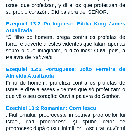
Israel que profetizan, y di a los que profetizan de
su propio corazón: Oíd palabra del SEÑOR.
Ezequiel 13:2 Portuguese: Bíblia King James
Atualizada
“Ó filho do homem, prega contra os profetas de
Israel e adverte a estes videntes que falam apenas
sobre o que imaginam, e dize-lhes: Ouvi, pois, a
Palavra de
Yahweh
!
Ezequiel 13:2 Portuguese: João Ferreira de
Almeida Atualizada
Filho do homem, profetiza contra os profetas de
Israel e dize a esses videntes que só profetizam o
que vê o seu coração: Ouvi a palavra do Senhor.
Ezechiel 13:2 Romanian: Cornilescu
,,Fiul omului, prooroceşte împotriva proorocilor lui
Israel, cari proorocesc, şi spune celor ce
proorocesc după gustul inimii lor: ,Ascultaţi cuvîntul