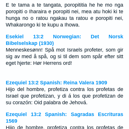
E te tama a te tangata, poropititia he he mo nga
poropiti o Iharaira e poropiti nei, mea atu hoki ki te
hunga no o ratou ngakau ta ratou e poropiti nei,
Whakarongo ki te kupu a Ihowa.
Esekiel 13:2 Norwegian: Det Norsk
Bibelselskap (1930)
Menneskesønn! Spå mot Israels profeter, som gir
sig av med å spå, og si til dem som spår efter sitt
eget hjerte: Hør Herrens ord!
Ezequiel 13:2 Spanish: Reina Valera 1909
Hijo del hombre, profetiza contra los profetas de
Israel que profetizan, y di á los que profetizan de
su corazón: Oid palabra de Jehová.
Ezequiel 13:2 Spanish: Sagradas Escrituras
1569
Hijo de hombre, profetiza contra los profetas de