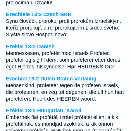
prorocima u Izraelu!
Ezechiele 13:2 Czech BKR
Synu člověčí, prorokuj proti prorokům Izraelským,
kteříž prorokují, a rci prorokujícím z srdce svého:
Slyšte slovo Hospodinovo:
Ezekiel 13:2 Danish
Menneskesøn, profetér mod Israels Profeter,
profetér og sig til dem, som profeterer efter deres
eget Hjertes Tilskyndelse: Hør HERRENS Ord!
Ezechiël 13:2 Dutch Staten Vertaling
Mensenkind, profeteer tegen de profeten Israels,
die profeteren, en zeg tot degenen, die uit hun hart
profeteren: Hoort des HEEREN woord.
Ezékiel 13:2 Hungarian: Karoli
Embernek fia! prófétálj Izráel prófétái ellen, a kik
prófétálnak, és mondjad azoknak, a kik önnön
szívökbõl próféták: Halljátok meg az Úr beszédét!