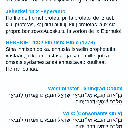
Jeĥezkel 13:2 Esperanto
Ho filo de homo! profetu pri la profetoj de Izrael,
kiuj profetas, kaj diru al tiuj, kiuj profetas laux sia
propra bontrovo:Auxskultu la vorton de la Eternulo!
HESEKIEL 13:2 Finnish: Bible (1776)
Sinä ihmisen poika, ennusta Israelin prophetaita
vastaan, jotka ennustavat, ja sano niille, jotka
omasta sydämestänsä ennustavat: kuulkaat
Herran sanaa.
Westminster Leningrad Codex
בֶּן־אָדָ֕ם הִנָּבֵ֛א אֶל־נְבִיאֵ֥י יִשְׂרָאֵ֖ל הַנִּבָּאִ֑ים וְאָֽמַרְתָּ֙ לִנְבִיאֵ֣י
מִלִּבָּ֔ם שִׁמְע֖וּ דְּבַר־יְהוָֽה׃
WLC (Consonants Only)
בן־אדם הנבא אל־נביאי ישראל הנבאים ואמרת לנביאי
מלבם שמעו דבר־יהוה׃