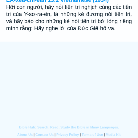
Hỡi con người, hãy nói tiên tri nghịch cùng các tiên
tri của Y-sơ-ra-ên, là những kẻ đương nói tiên tri,
và hãy bảo cho những kẻ nói tiên tri bởi lòng riêng
mình rằng: Hãy nghe lời của Ðức Giê-hô-va.