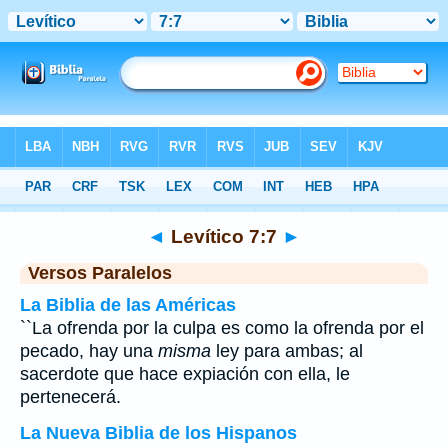
Biblia
>
Levítico
>
Capítulo 7
> Verso 7
◄
Levítico 7:7
►
Versos Paralelos
La Biblia de las Américas
``La ofrenda por la culpa es como la ofrenda por el
pecado, hay una
misma
ley para ambas; al
sacerdote que hace expiación con ella, le
pertenecerá.
La Nueva Biblia de los Hispanos