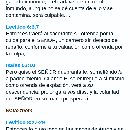
ganado inmundo, o el cadáver de un reptil
inmundo, aunque no se dé cuenta de ello y se
contamina, será culpable.…
Levítico 6:6,7
Entonces traerá al sacerdote su ofrenda por la
culpa para el SEÑOR, un carnero sin defecto del
rebaño, conforme a tu valuación como ofrenda por
la culpa,…
Isaías 53:10
Pero quiso el SEÑOR quebrantarle, sometiéndo
le
a padecimiento. Cuando El se entregue a sí mismo
como
ofrenda de expiación, verá a
su
descendencia, prolongará
sus
días, y la voluntad
del SEÑOR en su mano prosperará.
wave them
Levítico 8:27-29
Entonces lo puso todo en las manos de Aarón y en