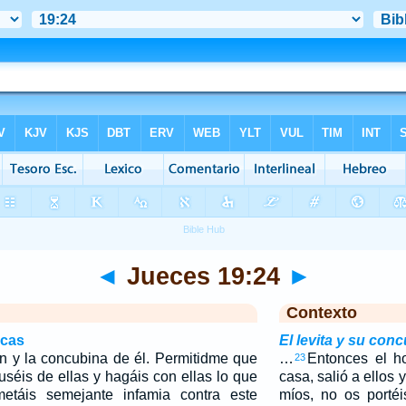
◄
Jueces 19:24
►
Contexto
icas
El levita y su con
en y la concubina de él. Permitidme que
…
Entonces el h
23
séis de ellas y hagáis con ellas lo que
casa, salió a ellos 
etáis semejante infamia contra este
míos, no os portéi