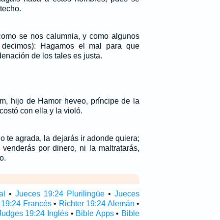
techo.
omo se nos calumnia, y como algunos
s decimos): Hagamos el mal para que
enación de los tales es justa.
m, hijo de Hamor heveo, príncipe de la
acostó con ella y la violó.
 te agrada, la dejarás ir adonde quiera;
venderás por dinero, ni la maltratarás,
o.
al
•
Jueces 19:24 Plurilingüe
•
Jueces
 19:24 Francés
•
Richter 19:24 Alemán
•
Judges 19:24 Inglés
•
Bible Apps
•
Bible