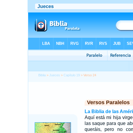
Biblia
>
Jueces
>
Capítulo 19
> Verso 24
Versos Paralelos
La Biblia de las Amér
Aquí está mi hija virg
las saque para que abu
queráis, pero no com