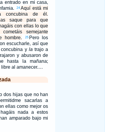
a entrado en mi casa,
infamia.
Aquí está mi
24
a concubina de él.
las saque para que
hagáis con ellas lo que
 cometáis semejante
te hombre.
Pero los
25
on escucharle, así que
u concubina y
la
trajo a
ltrajaron y abusaron de
he hasta la mañana;
 libre al amanecer.…
zada
o dos hijas que no han
ermitidme sacarlas a
on ellas como mejor os
 hagáis nada a estos
han amparado bajo mi