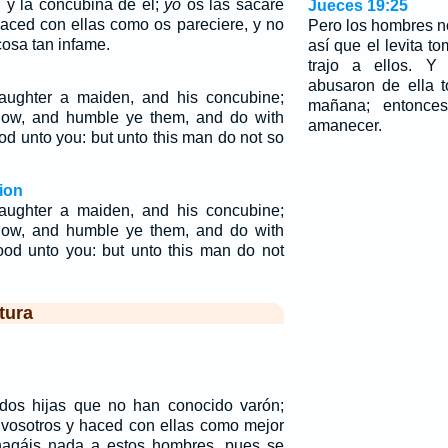
, y la concubina de él;
yo
os las sacaré
Jueces 19:25
haced con ellas como os pareciere, y no
Pero los hombres n
osa tan infame.
así que el levita 
trajo a ellos. Y 
abusaron de ella 
ughter a maiden, and his concubine;
mañana; entonces
 now, and humble ye them, and do with
amanecer.
d unto you: but unto this man do not so
ion
aughter a maiden, and his concubine;
 now, and humble ye them, and do with
od unto you: but unto this man do not
tura
dos hijas que no han conocido varón;
 vosotros y haced con ellas como mejor
hagáis nada a estos hombres, pues se