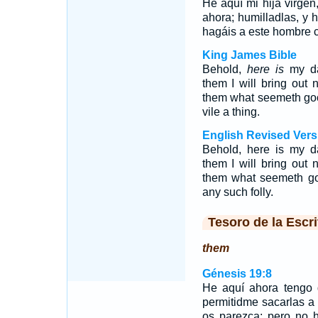
He aquí mi hija virgen
ahora; humilladlas, y 
hagáis a este hombre c
King James Bible
Behold,
here is
my da
them I will bring out
them what seemeth goo
vile a thing.
English Revised Vers
Behold, here is my d
them I will bring out
them what seemeth go
any such folly.
Tesoro de la Escri
them
Génesis 19:8
He aquí ahora tengo 
permitidme sacarlas a
os parezca; pero no 