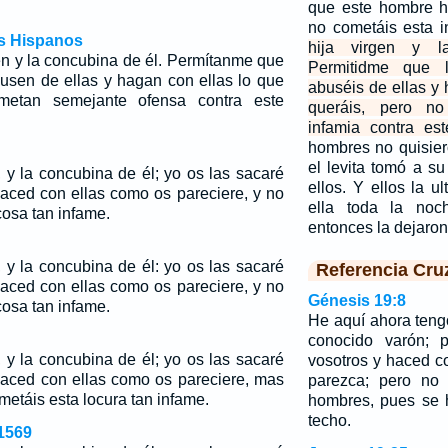
que este hombre h
no cometáis esta 
os Hispanos
hija virgen y l
gen y la concubina de él. Permítanme que
Permitidme que 
usen de ellas y hagan con ellas lo que
abuséis de ellas y 
metan semejante ofensa contra este
queráis, pero no
infamia contra es
hombres no quisier
el levita tomó a s
, y la concubina de él; yo os las sacaré
ellos. Y ellos la u
haced con ellas como os pareciere, y no
ella toda la noc
osa tan infame.
entonces la dejaron
, y la concubina de él: yo os las sacaré
Referencia Cru
haced con ellas como os pareciere, y no
Génesis 19:8
osa tan infame.
He aquí ahora teng
conocido varón; p
, y la concubina de él;
yo
os las sacaré
vosotros y haced c
 haced con ellas como os pareciere, mas
parezca; pero no
etáis esta locura tan infame.
hombres, pues se 
techo.
1569