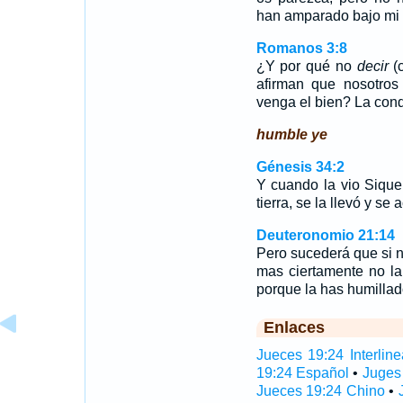
han amparado bajo mi 
Romanos 3:8
¿Y por qué no
decir
(c
afirman que nosotro
venga el bien? La cond
humble ye
Génesis 34:2
Y cuando la vio Sique
tierra, se la llevó y se 
Deuteronomio 21:14
Pero sucederá que si no
mas ciertamente no la 
porque la has humillad
Enlaces
Jueces 19:24 Interline
19:24 Español
•
Juges
Jueces 19:24 Chino
•