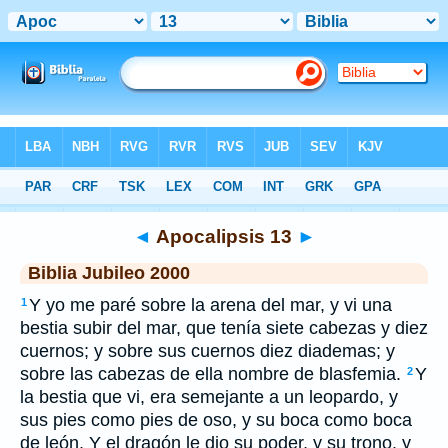
Biblia
>
JUB
> Apocalipsis 13
◄
Apocalipsis 13
►
Biblia Jubileo 2000
Y yo me paré sobre la arena del mar, y vi una
1
bestia subir del mar, que tenía siete cabezas y diez
cuernos; y sobre sus cuernos diez diademas; y
sobre las cabezas de ella nombre de blasfemia.
Y
2
la bestia que vi, era semejante a un leopardo, y
sus pies como pies de oso, y su boca como boca
de león. Y el dragón le dio su poder, y su trono, y