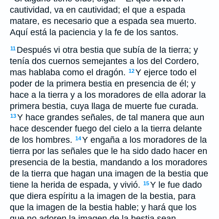
cautividad, va en cautividad; el que a espada
matare, es necesario que a espada sea muerto.
Aquí está la paciencia y la fe de los santos.
Después vi otra bestia que subía de la tierra; y
11
tenía dos cuernos semejantes a los del Cordero,
mas hablaba como el dragón.
Y ejerce todo el
12
poder de la primera bestia en presencia de él; y
hace a la tierra y a los moradores de ella adorar la
primera bestia, cuya llaga de muerte fue curada.
Y hace grandes señales, de tal manera que aun
13
hace descender fuego del cielo a la tierra delante
de los hombres.
Y engaña a los moradores de la
14
tierra por las señales que le ha sido dado hacer en
presencia de la bestia, mandando a los moradores
de la tierra que hagan una imagen de la bestia que
tiene la herida de espada, y vivió.
Y le fue dado
15
que diera espíritu a la imagen de la bestia, para
que la imagen de la bestia hable; y hará que los
que no adoren la imagen de la bestia sean