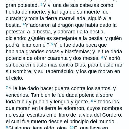
gran potestad.
Y vi una de sus cabezas como
3
herida de muerte, y la llaga de su muerte fue
curada; y toda la tierra maravillada, siguió a la
bestia.
Y adoraron al dragón que había dado la
4
potestad a la bestia, y adoraron a la bestia,
diciendo: ¿Quién es semejante a la bestia, y quién
podrá lidiar con él?
Y le fue dada boca que
5
hablaba grandes cosas y blasfemias; y le fue dada
potencia de obrar cuarenta y dos meses.
Y abrió
6
su boca en blasfemias contra Dios, para blasfemar
su Nombre, y su Tabernáculo, y los que moran en
el cielo.
Y le fue dado hacer guerra contra los santos, y
7
vencerlos. También le fue dada potencia sobre
toda tribu y pueblo y lengua y gente.
Y todos los
8
que moran en la tierra le adoraron, cuyos nombres
no están escritos en el libro de la vida del Cordero,
el cual fue muerto desde el principio del mundo.
Si alguno tiene oído, oiga.
El que lleva en
9
10