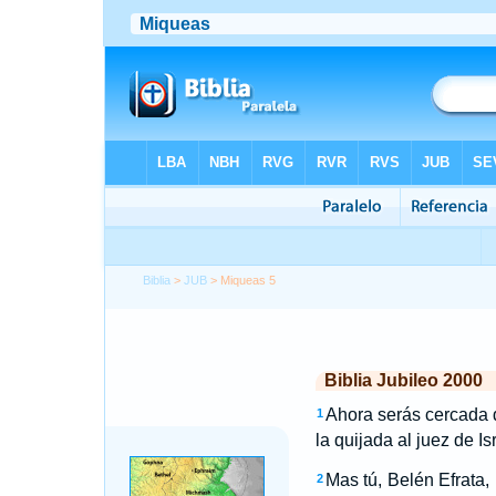
Biblia
>
JUB
> Miqueas 5
Biblia Jubileo 2000
Ahora serás cercada d
1
la quijada al juez de Is
Mas tú, Belén Efrata,
2