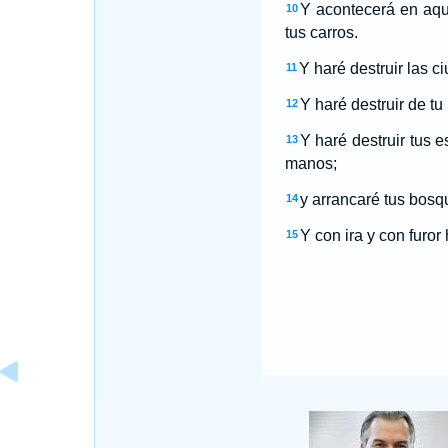
Y acontecerá en aque
10
tus carros.
Y haré destruir las ci
11
Y haré destruir de tu
12
Y haré destruir tus 
13
manos;
y arrancaré tus bosqu
14
Y con ira y con furo
15