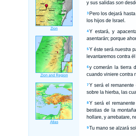
y sus salidas
son
desde 
Pero los dejará hasta
3
los hijos de Israel.
Y estará, y apacen
4
asentarán; porque ahora
Y éste será
nuestra
pa
5
levantaremos contra él
y comerán la tierra 
6
cuando viniere contra n
Y será el remanente
7
sobre la hierba, las c
Y será el remanente
8
bestias de la montaña
hollare, y arrebatare, 
Tu mano se alzará sob
9