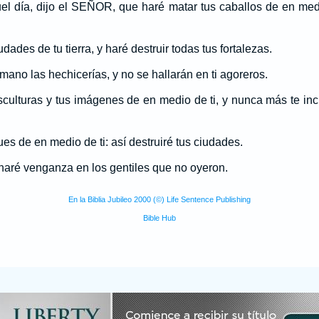
l día, dijo el SEÑOR, que haré matar tus caballos de en medio
udades de tu tierra, y haré destruir todas tus fortalezas.
 mano las hechicerías, y no se hallarán en ti agoreros.
esculturas y tus imágenes de en medio de ti, y nunca más te inc
es de en medio de ti: así destruiré tus ciudades.
r haré venganza en los gentiles que no oyeron.
En la Biblia Jubileo 2000 (©) Life Sentence Publishing
Bible Hub