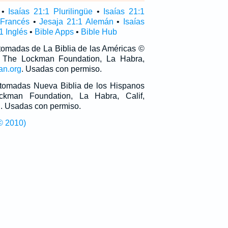
•
Isaías 21:1 Plurilingüe
•
Isaías 21:1
 Francés
•
Jesaja 21:1 Alemán
•
Isaías
1 Inglés
•
Bible Apps
•
Bible Hub
 tomadas de La Biblia de las Américas ©
 The Lockman Foundation, La Habra,
an.org
. Usadas con permiso.
n tomadas Nueva Biblia de los Hispanos
man Foundation, La Habra, Calif,
g
. Usadas con permiso.
© 2010)