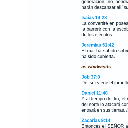
generación; no pondrá
harán descansar allí
s
Isaías 14:23
La convertiré en pose
la barreré con la esc
de los ejércitos.
Jeremías 51:42
El mar ha subido sobre
ha sido cubierta.
as whirlwinds
Job 37:9
Del sur viene el torbelli
Daniel 11:40
Y al tiempo del fin, el 
del norte lo atacará co
entrará en sus tierras,
Zacarías 9:14
Entonces el SEÑOR ap