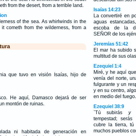
eth from the desert, from a terrible land.
Isaías 14:23
ion
La convertiré en p
erness of the sea. As whirlwinds in the
aguas estancadas,
it cometh from the wilderness, from a
escoba de la des
SEÑOR de los ejérc
Jeremías 51:42
tura
El mar ha subido s
multitud de sus olas
Ezequiel 1:4
Miré, y he aquí qu
nia que tuvo en visión Isaías, hijo de
venía del norte, u
fulgurante y un res
y en su centro, alg
en medio del fuego.
sco. He aquí, Damasco dejará de ser
 un montón de ruinas.
Ezequiel 38:9
`Tú subirás
y
v
tempestad; será
cubre la tierra, t
muchos pueblos con
lada ni habitada de generación en