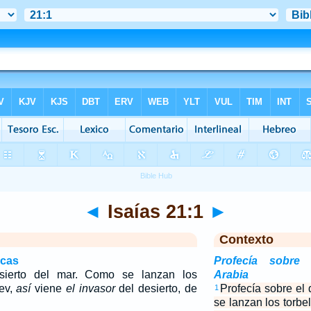
◄
Isaías 21:1
►
Contexto
icas
Profecía sobre
esierto del mar. Como se lanzan los
Arabia
uev,
así
viene
el invasor
del desierto, de
Profecía sobre el
1
se lanzan los torbe