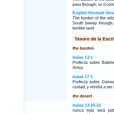
pass through;
so
it com
English Revised Vers
The burden of the wild
South sweep through, 
terrible land.
Tesoro de la Escri
the burden.
Isaías 13:1
Profecía sobre Babilo
Amoz.
Isaías 17:1
Profecía sobre Dama
ciudad, y vendrá a ser
the desert
Isaías 13:20-22
nunca más será pob