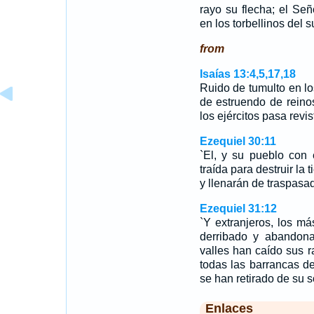
rayo su flecha; el Se
en los torbellinos del su
from
Isaías 13:4,5,17,18
Ruido de tumulto en l
de estruendo de rein
los ejércitos pasa revis
Ezequiel 30:11
`El, y su pueblo con 
traída para destruir la
y llenarán de traspasado
Ezequiel 31:12
`Y extranjeros, los má
derribado y abandona
valles han caído sus 
todas las barrancas de 
se han retirado de su 
Enlaces