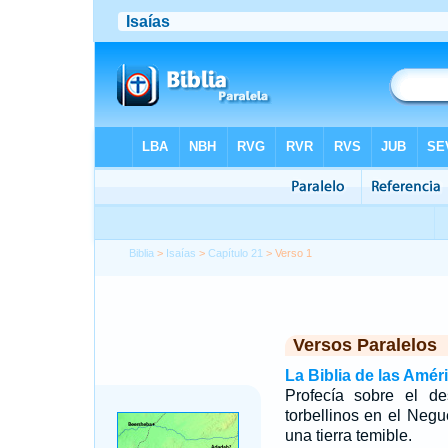
Biblia
>
Isaías
>
Capítulo 21
> Verso 1
Versos Paralelos
La Biblia de las Amér
Profecía sobre el d
torbellinos en el Neg
una tierra temible.