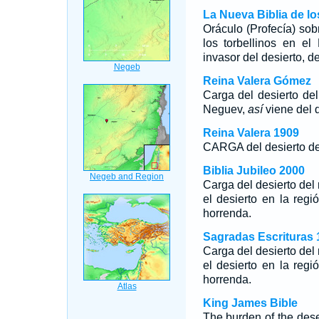
La Nueva Biblia de l
Oráculo (Profecía) sob
los torbellinos en el
invasor del desierto, de
Reina Valera Gómez
Carga del desierto de
Neguev,
así
viene del d
Reina Valera 1909
CARGA del desierto de l
Biblia Jubileo 2000
Carga del desierto del
el desierto en la regi
horrenda.
Sagradas Escrituras 
Carga del desierto del
el desierto en la regi
horrenda.
King James Bible
The burden of the deser