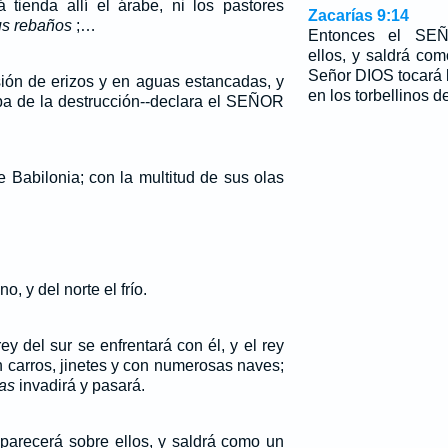
 tienda allí el árabe, ni los pastores
Zacarías 9:14
us rebaños
;…
Entonces el SEÑ
ellos, y saldrá com
Señor DIOS tocará 
sión de erizos y en aguas estancadas, y
en los torbellinos de
oba de la destrucción--declara el SEÑOR
 Babilonia; con la multitud de sus olas
no, y del norte el frío.
rey del sur se enfrentará con él, y el rey
n carros, jinetes y con numerosas naves;
las
invadirá y pasará.
arecerá sobre ellos, y saldrá como un