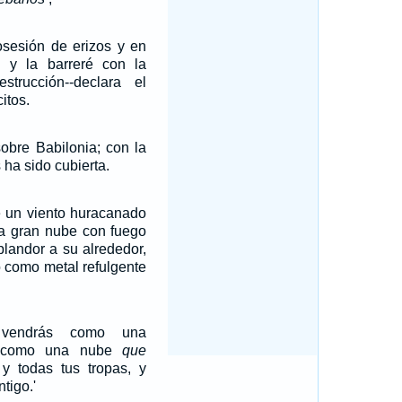
osesión de erizos y en
 y la barreré con la
trucción--declara el
itos.
obre Babilonia; con la
 ha sido cubierta.
e un viento huracanado
na gran nube con fuego
plandor a su alrededor,
o como metal refulgente
endrás como una
s como una nube
que
ú y todas tus tropas, y
tigo.'