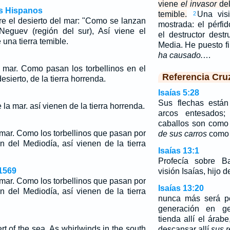
viene
el invasor
del
os Hispanos
temible.
Una vis
2
re el desierto del mar: "Como se lanzan
mostrada: el pérfi
 Neguev (región del sur), Así viene el
el destructor destr
 una tierra temible.
Media. He puesto f
ha causado.
…
l mar. Como pasan los torbellinos en el
Referencia Cru
esierto, de la tierra horrenda.
Isaías 5:28
Sus flechas están
a mar. así vienen de la tierra horrenda.
arcos entesados
caballos son como
 mar. Como los torbellinos que pasan por
de sus carros
como t
ón del Mediodía, así vienen de la tierra
Isaías 13:1
Profecía sobre B
1569
visión Isaías, hijo 
 mar. Como los torbellinos que pasan por
Isaías 13:20
ón del Mediodía, así vienen de la tierra
nunca más será po
generación en ge
tienda allí el árab
t of the sea. As whirlwinds in the south
descansar allí
sus 