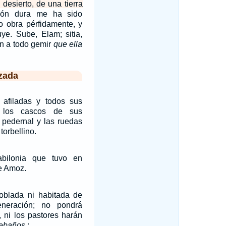
 desierto, de una tierra
ión dura me ha sido
do obra pérfidamente, y
uye. Sube, Elam; sitia,
in a todo gemir
que ella
zada
 afiladas y todos sus
; los cascos de sus
 pedernal y las ruedas
orbellino.
abilonia que tuvo en
de Amoz.
blada ni habitada de
neración; no pondrá
e, ni los pastores harán
rebaños
;